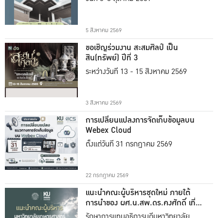
5 สิงหาคม 2569
ขอเชิญร่วมงาน สะสมศิลป์ เป็น
สิน(ทรัพย์) ปีที่ 3
ระหว่างวันที่ 13 - 15 สิงหาคม 2569
3 สิงหาคม 2569
การเปลี่ยนแปลงการจัดเก็บข้อมูลบน
Webex Cloud
ตั้งแต่วันที่ 31 กรกฎาคม 2569
22 กรกฎาคม 2569
แนะนำคณะผู้บริหารชุดใหม่ ภายใต้
การนำของ ผศ.น.สพ.ดร.คงศักดิ์ เที่ยง
ธรรม
รักษาการแทนอธิการบดีมหาวิทยาลัย