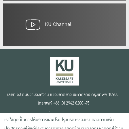
KU Channel
เลขที่ 50 ถนนงามวงศ์วาน แขวงลาดยาว เขตจตุจักร กรุงเทพฯ 10900
โทรศัพท์ +66 (0) 2942 8200-45
เงื่อนไขการใช้งานเว็บไซต์
เราใช้คุกกี้ในการให้บริการและปรับปรุงบริการของเรา ตลอดจนเพิ่ม
ข้อตกลงด้านสิทธิ์ใช้งาน
นโยบายความเป็นส่วนตัว
ประสิทธิภาพให้แก่ประสบการณ์การเรียกดูข้อมูลของคุณ หากคุณใช้งาน