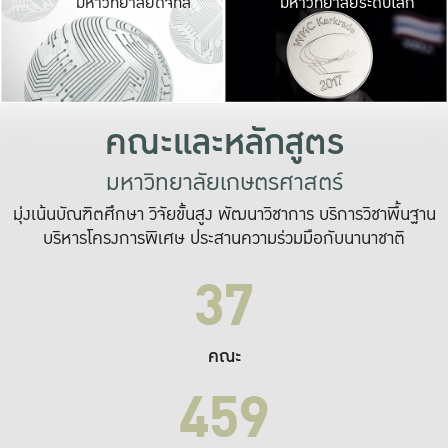
มหาวิทยาลัยดิจิทัล
มหาวิทยาลัยระดับโลก
เปลี่ยนแปลง และ
เพื่อทำงาน
ระบบสารสนเทศที่
คณะและหลักสูตร
มหาวิทยาลัยเกษตรศาสตร์
มุ่งเน้นบัณฑิตศึกษา วิจัยขั้นสูง พัฒนาวิชาการ บริการวิชาพื้นฐาน
บริหารโครงการพิเศษ ประสานความร่วมมือกับนานาชาติ
37
คณะ
459