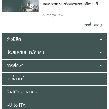
เกษตรศาสตร์ พร้อมด้วยรองอธิการบดีทั้ง
16 ท่าน
14 กรกฎาคม 2569
ข่าวทั้งหมด
ข่าวนิสิต
ประชุม/สัมมนา/อบรม
การศึกษา
จัดซื้อจัดจ้าง
รับสมัครบุคลากร
KU to ITA