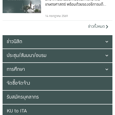
เกษตรศาสตร์ พร้อมด้วยรองอธิการบดีทั้ง
16 ท่าน
14 กรกฎาคม 2569
ข่าวทั้งหมด
ข่าวนิสิต
ประชุม/สัมมนา/อบรม
การศึกษา
จัดซื้อจัดจ้าง
รับสมัครบุคลากร
KU to ITA