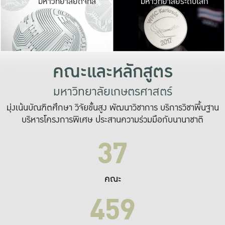
มหาวิทยาลัยดิจิทัล
มหาวิทยาลัยระดับโลก
เปลี่ยนแปลง และ
เพื่อทำงาน
ระบบสารสนเทศที่
คณะและหลักสูตร
มหาวิทยาลัยเกษตรศาสตร์
มุ่งเน้นบัณฑิตศึกษา วิจัยขั้นสูง พัฒนาวิชาการ บริการวิชาพื้นฐาน
บริหารโครงการพิเศษ ประสานความร่วมมือกับนานาชาติ
37
คณะ
459