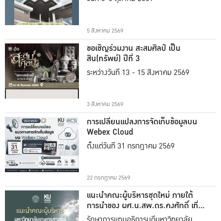
5 สิงหาคม 2569
ขอเชิญร่วมงาน สะสมศิลป์ เป็น
สิน(ทรัพย์) ปีที่ 3
ระหว่างวันที่ 13 - 15 สิงหาคม 2569
3 สิงหาคม 2569
การเปลี่ยนแปลงการจัดเก็บข้อมูลบน
Webex Cloud
ตั้งแต่วันที่ 31 กรกฎาคม 2569
22 กรกฎาคม 2569
แนะนำคณะผู้บริหารชุดใหม่ ภายใต้
การนำของ ผศ.น.สพ.ดร.คงศักดิ์ เที่ยง
ธรรม
รักษาการแทนอธิการบดีมหาวิทยาลัย