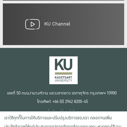
KU Channel
เลขที่ 50 ถนนงามวงศ์วาน แขวงลาดยาว เขตจตุจักร กรุงเทพฯ 10900
โทรศัพท์ +66 (0) 2942 8200-45
เงื่อนไขการใช้งานเว็บไซต์
เราใช้คุกกี้ในการให้บริการและปรับปรุงบริการของเรา ตลอดจนเพิ่ม
ข้อตกลงด้านสิทธิ์ใช้งาน
นโยบายความเป็นส่วนตัว
ประสิทธิภาพให้แก่ประสบการณ์การเรียกดูข้อมูลของคุณ หากคุณใช้งาน