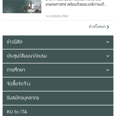
เกษตรศาสตร์ พร้อมด้วยรองอธิการบดีทั้ง
16 ท่าน
14 กรกฎาคม 2569
ข่าวทั้งหมด
ข่าวนิสิต
ประชุม/สัมมนา/อบรม
การศึกษา
จัดซื้อจัดจ้าง
รับสมัครบุคลากร
KU to ITA