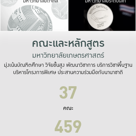
มหาวิทยาลัยดิจิทัล
มหาวิทยาลัยระดับโลก
เปลี่ยนแปลง และ
เพื่อทำงาน
ระบบสารสนเทศที่
คณะและหลักสูตร
มหาวิทยาลัยเกษตรศาสตร์
มุ่งเน้นบัณฑิตศึกษา วิจัยขั้นสูง พัฒนาวิชาการ บริการวิชาพื้นฐาน
บริหารโครงการพิเศษ ประสานความร่วมมือกับนานาชาติ
37
คณะ
459