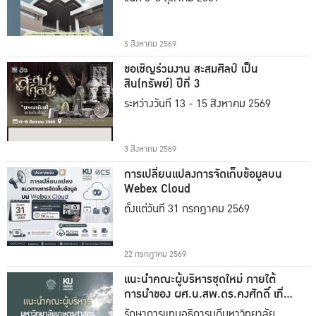
5 สิงหาคม 2569
ขอเชิญร่วมงาน สะสมศิลป์ เป็น
สิน(ทรัพย์) ปีที่ 3
ระหว่างวันที่ 13 - 15 สิงหาคม 2569
3 สิงหาคม 2569
การเปลี่ยนแปลงการจัดเก็บข้อมูลบน
Webex Cloud
ตั้งแต่วันที่ 31 กรกฎาคม 2569
22 กรกฎาคม 2569
แนะนำคณะผู้บริหารชุดใหม่ ภายใต้
การนำของ ผศ.น.สพ.ดร.คงศักดิ์ เที่ยง
ธรรม
รักษาการแทนอธิการบดีมหาวิทยาลัย