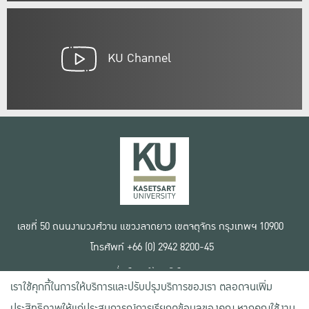
KU Channel
เลขที่ 50 ถนนงามวงศ์วาน แขวงลาดยาว เขตจตุจักร กรุงเทพฯ 10900
โทรศัพท์ +66 (0) 2942 8200-45
เงื่อนไขการใช้งานเว็บไซต์
เราใช้คุกกี้ในการให้บริการและปรับปรุงบริการของเรา ตลอดจนเพิ่ม
ข้อตกลงด้านสิทธิ์ใช้งาน
นโยบายความเป็นส่วนตัว
ประสิทธิภาพให้แก่ประสบการณ์การเรียกดูข้อมูลของคุณ หากคุณใช้งาน