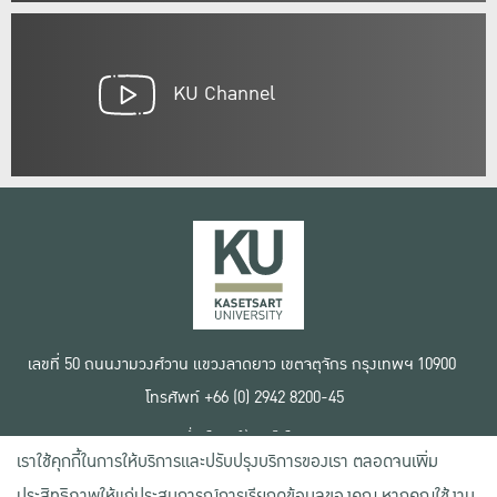
KU Channel
เลขที่ 50 ถนนงามวงศ์วาน แขวงลาดยาว เขตจตุจักร กรุงเทพฯ 10900
โทรศัพท์ +66 (0) 2942 8200-45
เงื่อนไขการใช้งานเว็บไซต์
เราใช้คุกกี้ในการให้บริการและปรับปรุงบริการของเรา ตลอดจนเพิ่ม
ข้อตกลงด้านสิทธิ์ใช้งาน
นโยบายความเป็นส่วนตัว
ประสิทธิภาพให้แก่ประสบการณ์การเรียกดูข้อมูลของคุณ หากคุณใช้งาน