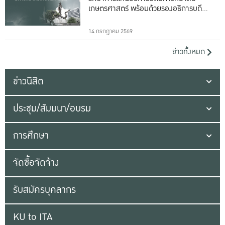
เกษตรศาสตร์ พร้อมด้วยรองอธิการบดีทั้ง
16 ท่าน
14 กรกฎาคม 2569
ข่าวทั้งหมด
ข่าวนิสิต
ประชุม/สัมมนา/อบรม
การศึกษา
จัดซื้อจัดจ้าง
รับสมัครบุคลากร
KU to ITA