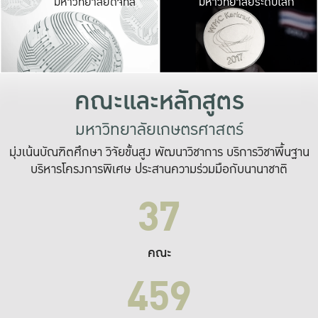
มหาวิทยาลัยดิจิทัล
มหาวิทยาลัยระดับโลก
เปลี่ยนแปลง และ
เพื่อทำงาน
ระบบสารสนเทศที่
คณะและหลักสูตร
มหาวิทยาลัยเกษตรศาสตร์
มุ่งเน้นบัณฑิตศึกษา วิจัยขั้นสูง พัฒนาวิชาการ บริการวิชาพื้นฐาน
บริหารโครงการพิเศษ ประสานความร่วมมือกับนานาชาติ
37
คณะ
459