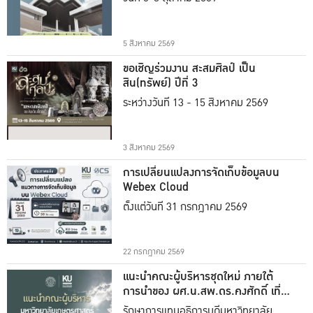
5 สิงหาคม 2569
ขอเชิญร่วมงาน สะสมศิลป์ เป็น
สิน(ทรัพย์) ปีที่ 3
ระหว่างวันที่ 13 - 15 สิงหาคม 2569
3 สิงหาคม 2569
การเปลี่ยนแปลงการจัดเก็บข้อมูลบน
Webex Cloud
ตั้งแต่วันที่ 31 กรกฎาคม 2569
22 กรกฎาคม 2569
แนะนำคณะผู้บริหารชุดใหม่ ภายใต้
การนำของ ผศ.น.สพ.ดร.คงศักดิ์ เที่ยง
ธรรม
รักษาการแทนอธิการบดีมหาวิทยาลัย