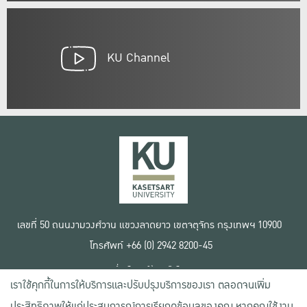
KU Channel
เลขที่ 50 ถนนงามวงศ์วาน แขวงลาดยาว เขตจตุจักร กรุงเทพฯ 10900
โทรศัพท์ +66 (0) 2942 8200-45
เงื่อนไขการใช้งานเว็บไซต์
เราใช้คุกกี้ในการให้บริการและปรับปรุงบริการของเรา ตลอดจนเพิ่ม
ข้อตกลงด้านสิทธิ์ใช้งาน
นโยบายความเป็นส่วนตัว
ประสิทธิภาพให้แก่ประสบการณ์การเรียกดูข้อมูลของคุณ หากคุณใช้งาน