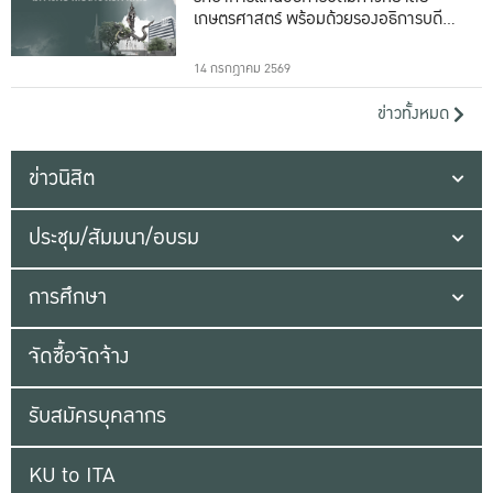
เกษตรศาสตร์ พร้อมด้วยรองอธิการบดีทั้ง
16 ท่าน
14 กรกฎาคม 2569
ข่าวทั้งหมด
ข่าวนิสิต
ประชุม/สัมมนา/อบรม
การศึกษา
จัดซื้อจัดจ้าง
รับสมัครบุคลากร
KU to ITA