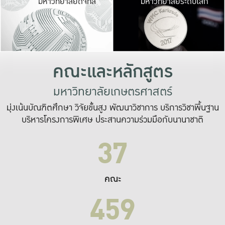
มหาวิทยาลัยดิจิทัล
มหาวิทยาลัยระดับโลก
เปลี่ยนแปลง และ
เพื่อทำงาน
ระบบสารสนเทศที่
คณะและหลักสูตร
มหาวิทยาลัยเกษตรศาสตร์
มุ่งเน้นบัณฑิตศึกษา วิจัยขั้นสูง พัฒนาวิชาการ บริการวิชาพื้นฐาน
บริหารโครงการพิเศษ ประสานความร่วมมือกับนานาชาติ
37
คณะ
459