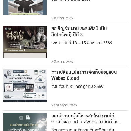
5 สิงหาคม 2569
ขอเชิญร่วมงาน สะสมศิลป์ เป็น
สิน(ทรัพย์) ปีที่ 3
ระหว่างวันที่ 13 - 15 สิงหาคม 2569
3 สิงหาคม 2569
การเปลี่ยนแปลงการจัดเก็บข้อมูลบน
Webex Cloud
ตั้งแต่วันที่ 31 กรกฎาคม 2569
22 กรกฎาคม 2569
แนะนำคณะผู้บริหารชุดใหม่ ภายใต้
การนำของ ผศ.น.สพ.ดร.คงศักดิ์ เที่ยง
ธรรม
รักษาการแทนอธิการบดีมหาวิทยาลัย