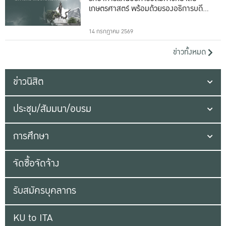
เกษตรศาสตร์ พร้อมด้วยรองอธิการบดีทั้ง
16 ท่าน
14 กรกฎาคม 2569
ข่าวทั้งหมด
ข่าวนิสิต
ประชุม/สัมมนา/อบรม
การศึกษา
จัดซื้อจัดจ้าง
รับสมัครบุคลากร
KU to ITA