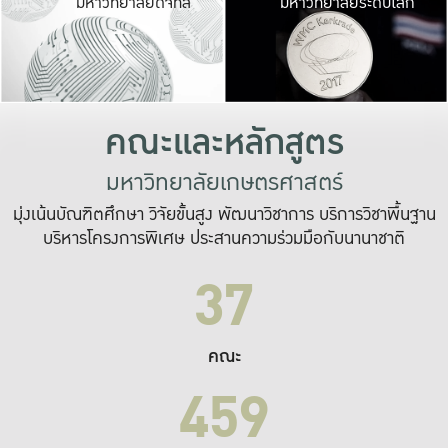
มหาวิทยาลัยดิจิทัล
มหาวิทยาลัยระดับโลก
เปลี่ยนแปลง และ
เพื่อทำงาน
ระบบสารสนเทศที่
คณะและหลักสูตร
มหาวิทยาลัยเกษตรศาสตร์
มุ่งเน้นบัณฑิตศึกษา วิจัยขั้นสูง พัฒนาวิชาการ บริการวิชาพื้นฐาน
บริหารโครงการพิเศษ ประสานความร่วมมือกับนานาชาติ
37
คณะ
459