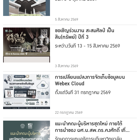
5 สิงหาคม 2569
ขอเชิญร่วมงาน สะสมศิลป์ เป็น
สิน(ทรัพย์) ปีที่ 3
ระหว่างวันที่ 13 - 15 สิงหาคม 2569
3 สิงหาคม 2569
การเปลี่ยนแปลงการจัดเก็บข้อมูลบน
Webex Cloud
ตั้งแต่วันที่ 31 กรกฎาคม 2569
22 กรกฎาคม 2569
แนะนำคณะผู้บริหารชุดใหม่ ภายใต้
การนำของ ผศ.น.สพ.ดร.คงศักดิ์ เที่ยง
ธรรม
รักษาการแทนอธิการบดีมหาวิทยาลัย