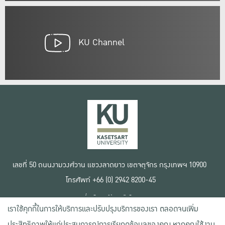
KU Channel
เลขที่ 50 ถนนงามวงศ์วาน แขวงลาดยาว เขตจตุจักร กรุงเทพฯ 10900
โทรศัพท์ +66 (0) 2942 8200-45
เงื่อนไขการใช้งานเว็บไซต์
เราใช้คุกกี้ในการให้บริการและปรับปรุงบริการของเรา ตลอดจนเพิ่ม
ข้อตกลงด้านสิทธิ์ใช้งาน
นโยบายความเป็นส่วนตัว
ประสิทธิภาพให้แก่ประสบการณ์การเรียกดูข้อมูลของคุณ หากคุณใช้งาน