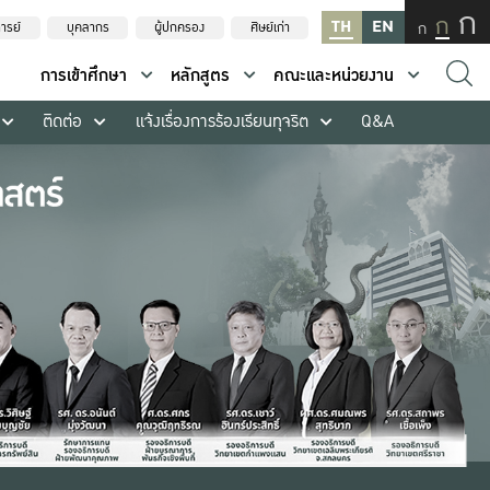
ก
ก
TH
EN
ก
ารย์
บุคลากร
ผู้ปกครอง
ศิษย์เก่า
การเข้าศึกษา
หลักสูตร
คณะและหน่วยงาน
ติดต่อ
แจ้งเรื่องการร้องเรียนทุจริต
Q&A