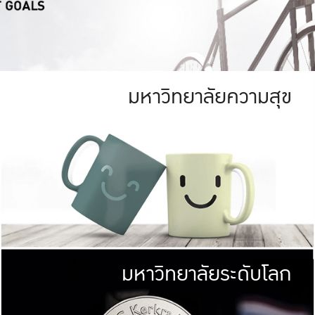
มหาวิทยาลัยความสุข
ย
สีเขียว
มหาวิทยาลัย
ก
สดใส หนาแน่น
ไม่ได้มีเป้าหมา
AN FOREST)
มหาวิทยาลัยชั้นนำทางด้านการว
ICULTURE)
แต่ KU มุ่งเน
าณ 1,400 ไร่
เพื่อสร้างคว
<< คลิก >>
ให้กับประชาชนใ
มหาวิทยาลัยระดับโลก
่อสังคม
มหาวิทยาลั
ามกินดีอยู่ดี
พร้อมที่จ