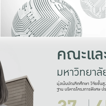
และความสุข
มองปัญหา
แก้ไขจากปั
และสร้างเครื
คณะและ
มหาวิทยาล
มุ่งเน้นบัณฑิตศึกษา วิจัยขั้น
ฐาน บริหารโครงการพิเศษ ปร