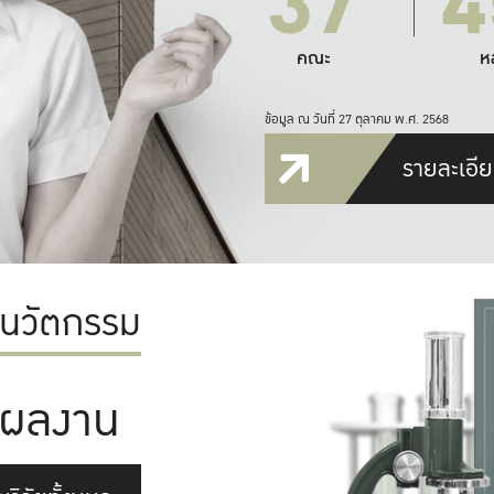
37
4
คณะ
ห
ข้อมูล ณ วันที่ 27 ตุลาคม พ.ศ. 2568
รายละเอีย
ะนวัตกรรม
ผลงาน