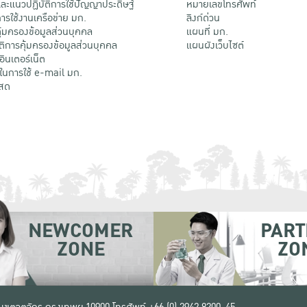
ะแนวปฏิบัติการใช้ปัญญาประดิษฐ์
หมายเลขโทรศัพท์
รใช้งานเครือข่าย มก.
ลิงก์ด่วน
้มครองข้อมูลส่วนบุคคล
แผนที่ มก.
ติการคุ้มครองข้อมูลส่วนบุคคล
แผนผังเว็บไซต์
้อินเตอร์เน็ต
ติในการใช้ e-mail มก.
สด
NEWCOMER
PART
ZONE
ZO
 เขตจตุจักร กรุงเทพฯ 10900
โทรศัพท์ +66 (0) 2942 8200-45