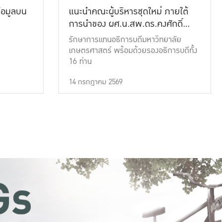
้อมูลบน
แนะนำคณะผู้บริหารชุดใหม่ ภายใต้
การนำของ ผศ.น.สพ.ดร.คงศักดิ์
เที่ยงธรรม
รักษาการแทนอธิการบดีมหาวิทยาลัย
เกษตรศาสตร์ พร้อมด้วยรองอธิการบดีทั้ง
16 ท่าน
14 กรกฎาคม 2569