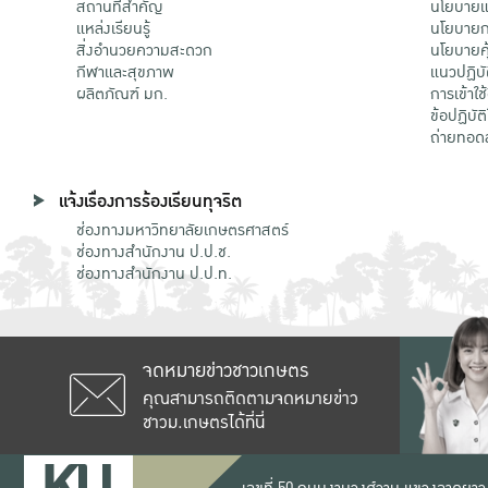
สถานที่สำคัญ
นโยบายแล
แหล่งเรียนรู้
นโยบายกา
สิ่งอำนวยความสะดวก
นโยบายคุ
กีฬาและสุขภาพ
แนวปฏิบั
ผลิตภัณฑ์ มก.
การเข้าใช
ข้อปฏิบั
ถ่ายทอด
แจ้งเรื่องการร้องเรียนทุจริต
ช่องทางมหาวิทยาลัยเกษตรศาสตร์
ช่องทางสำนักงาน ป.ป.ช.
ช่องทางสำนักงาน ป.ป.ท.
จดหมายข่าวชาวเกษตร
คุณสามารถติดตามจดหมายข่าว
ชาวม.เกษตรได้ที่นี่
เลขที่ 50 ถนนงามวงศ์วาน แขวงลาดยาว