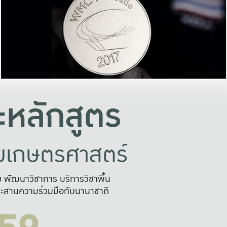
อย่างยั่งยืน
และผลักดันในการใช้ระบบส
ในภาพกว้าง
เพื่อการทำงานแบบ
ญหาจุดเล็กๆ
อข่ายขยายผล
สะดวก รวดเร
และนำไป
บริการด้าน AI อย
หลักสูตร
ัยเกษตรศาสตร์
สูง พัฒนาวิชาการ บริการวิชาพื้น
ะสานความร่วมมือกับนานาชาติ