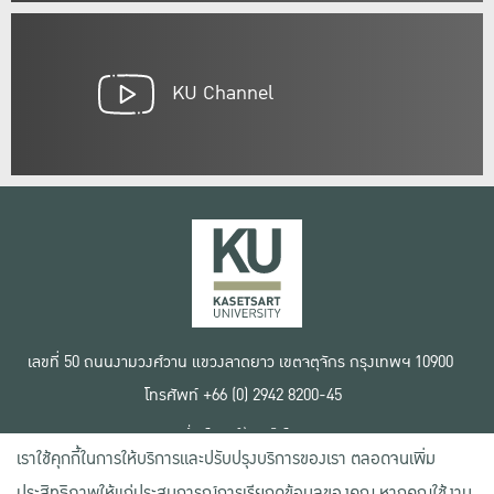
KU Channel
เลขที่ 50 ถนนงามวงศ์วาน แขวงลาดยาว เขตจตุจักร กรุงเทพฯ 10900
โทรศัพท์ +66 (0) 2942 8200-45
เงื่อนไขการใช้งานเว็บไซต์
เราใช้คุกกี้ในการให้บริการและปรับปรุงบริการของเรา ตลอดจนเพิ่ม
ข้อตกลงด้านสิทธิ์ใช้งาน
นโยบายความเป็นส่วนตัว
ประสิทธิภาพให้แก่ประสบการณ์การเรียกดูข้อมูลของคุณ หากคุณใช้งาน