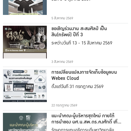
5 สิงหาคม 2569
ขอเชิญร่วมงาน สะสมศิลป์ เป็น
สิน(ทรัพย์) ปีที่ 3
ระหว่างวันที่ 13 - 15 สิงหาคม 2569
3 สิงหาคม 2569
การเปลี่ยนแปลงการจัดเก็บข้อมูลบน
Webex Cloud
ตั้งแต่วันที่ 31 กรกฎาคม 2569
22 กรกฎาคม 2569
แนะนำคณะผู้บริหารชุดใหม่ ภายใต้
การนำของ ผศ.น.สพ.ดร.คงศักดิ์ เที่ยง
ธรรม
รักษาการแทนอธิการบดีมหาวิทยาลัย