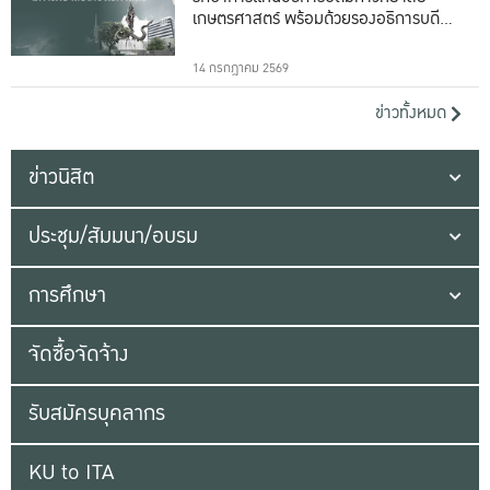
เกษตรศาสตร์ พร้อมด้วยรองอธิการบดีทั้ง
16 ท่าน
14 กรกฎาคม 2569
ข่าวทั้งหมด
ข่าวนิสิต
ประชุม/สัมมนา/อบรม
การศึกษา
จัดซื้อจัดจ้าง
รับสมัครบุคลากร
KU to ITA