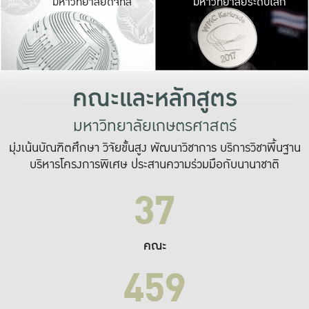
มหาวิทยาลัยดิจิทัล
มหาวิทยาลัยระดับโลก
เปลี่ยนแปลง และ
เพื่อทำงาน
ระบบสารสนเทศที่
คณะและหลักสูตร
มหาวิทยาลัยเกษตรศาสตร์
มุ่งเน้นบัณฑิตศึกษา วิจัยขั้นสูง พัฒนาวิชาการ บริการวิชาพื้นฐาน
บริหารโครงการพิเศษ ประสานความร่วมมือกับนานาชาติ
37
คณะ
459