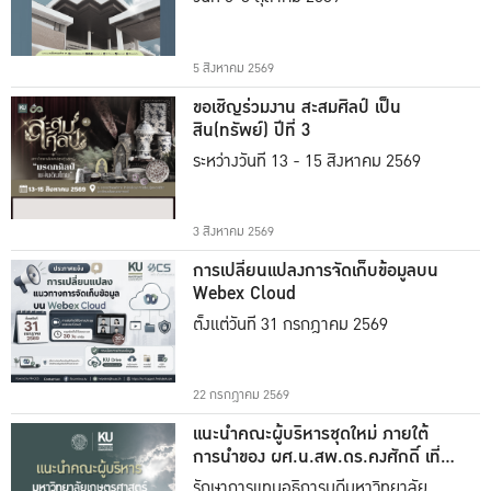
5 สิงหาคม 2569
ขอเชิญร่วมงาน สะสมศิลป์ เป็น
สิน(ทรัพย์) ปีที่ 3
ระหว่างวันที่ 13 - 15 สิงหาคม 2569
3 สิงหาคม 2569
การเปลี่ยนแปลงการจัดเก็บข้อมูลบน
Webex Cloud
ตั้งแต่วันที่ 31 กรกฎาคม 2569
22 กรกฎาคม 2569
แนะนำคณะผู้บริหารชุดใหม่ ภายใต้
การนำของ ผศ.น.สพ.ดร.คงศักดิ์ เที่ยง
ธรรม
รักษาการแทนอธิการบดีมหาวิทยาลัย