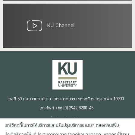
KU Channel
เลขที่ 50 ถนนงามวงศ์วาน แขวงลาดยาว เขตจตุจักร กรุงเทพฯ 10900
โทรศัพท์ +66 (0) 2942 8200-45
เงื่อนไขการใช้งานเว็บไซต์
เราใช้คุกกี้ในการให้บริการและปรับปรุงบริการของเรา ตลอดจนเพิ่ม
ข้อตกลงด้านสิทธิ์ใช้งาน
นโยบายความเป็นส่วนตัว
ประสิทธิภาพให้แก่ประสบการณ์การเรียกดูข้อมูลของคุณ หากคุณใช้งาน