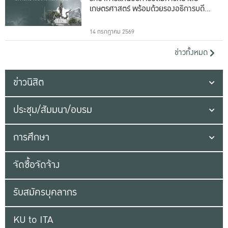
เกษตรศาสตร์ พร้อมด้วยรองอธิการบดีทั้ง
16 ท่าน
14 กรกฎาคม 2569
ข่าวทั้งหมด
ข่าวนิสิต
ประชุม/สัมมนา/อบรม
การศึกษา
จัดซื้อจัดจ้าง
รับสมัครบุคลากร
KU to ITA