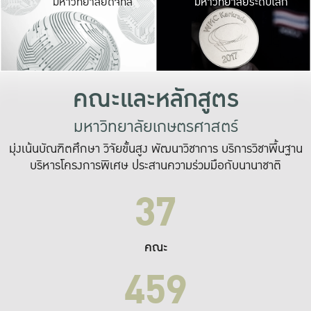
มหาวิทยาลัยดิจิทัล
มหาวิทยาลัยระดับโลก
เปลี่ยนแปลง และ
เพื่อทำงาน
ระบบสารสนเทศที่
คณะและหลักสูตร
มหาวิทยาลัยเกษตรศาสตร์
มุ่งเน้นบัณฑิตศึกษา วิจัยขั้นสูง พัฒนาวิชาการ บริการวิชาพื้นฐาน
บริหารโครงการพิเศษ ประสานความร่วมมือกับนานาชาติ
37
คณะ
459