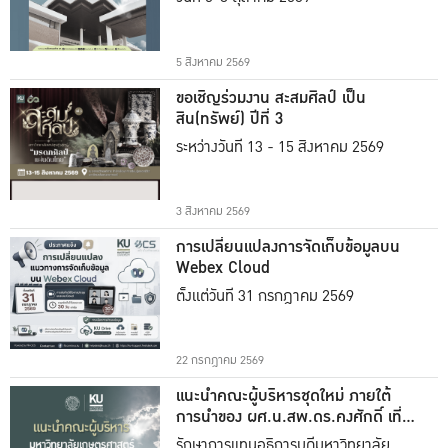
5 สิงหาคม 2569
ขอเชิญร่วมงาน สะสมศิลป์ เป็น
สิน(ทรัพย์) ปีที่ 3
ระหว่างวันที่ 13 - 15 สิงหาคม 2569
3 สิงหาคม 2569
การเปลี่ยนแปลงการจัดเก็บข้อมูลบน
Webex Cloud
ตั้งแต่วันที่ 31 กรกฎาคม 2569
22 กรกฎาคม 2569
แนะนำคณะผู้บริหารชุดใหม่ ภายใต้
การนำของ ผศ.น.สพ.ดร.คงศักดิ์ เที่ยง
ธรรม
รักษาการแทนอธิการบดีมหาวิทยาลัย