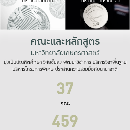
มหาวิทยาลัยดิจิทัล
มหาวิทยาลัยระดับโลก
เปลี่ยนแปลง และ
เพื่อทำงาน
ระบบสารสนเทศที่
คณะและหลักสูตร
มหาวิทยาลัยเกษตรศาสตร์
มุ่งเน้นบัณฑิตศึกษา วิจัยขั้นสูง พัฒนาวิชาการ บริการวิชาพื้นฐาน
บริหารโครงการพิเศษ ประสานความร่วมมือกับนานาชาติ
37
คณะ
459