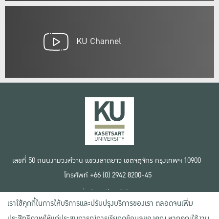
KU Channel
เลขที่ 50 ถนนงามวงศ์วาน แขวงลาดยาว เขตจตุจักร กรุงเทพฯ 10900
โทรศัพท์ +66 (0) 2942 8200-45
เงื่อนไขการใช้งานเว็บไซต์
เราใช้คุกกี้ในการให้บริการและปรับปรุงบริการของเรา ตลอดจนเพิ่ม
ข้อตกลงด้านสิทธิ์ใช้งาน
นโยบายความเป็นส่วนตัว
ประสิทธิภาพให้แก่ประสบการณ์การเรียกดูข้อมูลของคุณ หากคุณใช้งาน