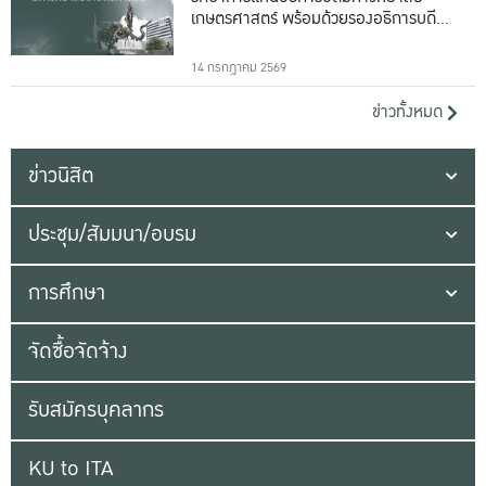
เกษตรศาสตร์ พร้อมด้วยรองอธิการบดีทั้ง
16 ท่าน
14 กรกฎาคม 2569
ข่าวทั้งหมด
ข่าวนิสิต
ประชุม/สัมมนา/อบรม
การศึกษา
จัดซื้อจัดจ้าง
รับสมัครบุคลากร
KU to ITA