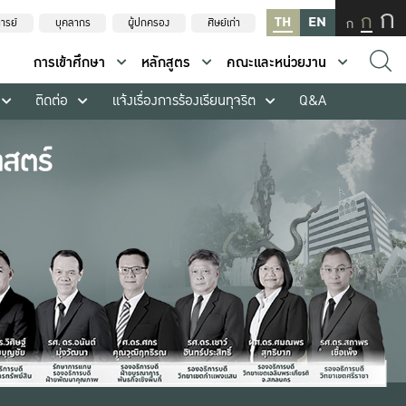
ก
ก
TH
EN
ก
ารย์
บุคลากร
ผู้ปกครอง
ศิษย์เก่า
การเข้าศึกษา
หลักสูตร
คณะและหน่วยงาน
ติดต่อ
แจ้งเรื่องการร้องเรียนทุจริต
Q&A