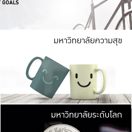
มหาวิทยาลัยความสุข
ย
สีเขียว
มหาวิทยาลัย
ก
สดใส หนาแน่น
ไม่ได้มีเป้าหมา
AN FOREST)
มหาวิทยาลัยชั้นนำทางด้านการว
ICULTURE)
แต่ KU มุ่งเน
าณ 1,400 ไร่
เพื่อสร้างคว
<< คลิก >>
ให้กับประชาชนใ
มหาวิทยาลัยระดับโลก
่อสังคม
มหาวิทยาลั
ามกินดีอยู่ดี
พร้อมที่จ