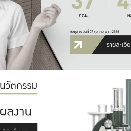
37
4
คณะ
ห
ข้อมูล ณ วันที่ 27 ตุลาคม พ.ศ. 2568
รายละเอีย
ะนวัตกรรม
ผลงาน