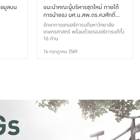
้อมูลบน
แนะนำคณะผู้บริหารชุดใหม่ ภายใต้
การนำของ ผศ.น.สพ.ดร.คงศักดิ์
เที่ยงธรรม
รักษาการแทนอธิการบดีมหาวิทยาลัย
เกษตรศาสตร์ พร้อมด้วยรองอธิการบดีทั้ง
16 ท่าน
14 กรกฎาคม 2569