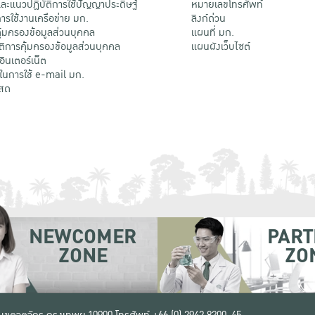
ะแนวปฏิบัติการใช้ปัญญาประดิษฐ์
หมายเลขโทรศัพท์
รใช้งานเครือข่าย มก.
ลิงก์ด่วน
้มครองข้อมูลส่วนบุคคล
แผนที่ มก.
ติการคุ้มครองข้อมูลส่วนบุคคล
แผนผังเว็บไซต์
้อินเตอร์เน็ต
ติในการใช้ e-mail มก.
สด
NEWCOMER
PART
ZONE
ZO
 เขตจตุจักร กรุงเทพฯ 10900
โทรศัพท์ +66 (0) 2942 8200-45