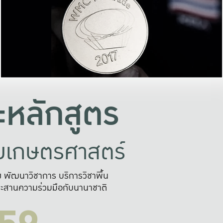
อย่างยั่งยืน
และผลักดันในการใช้ระบบส
ในภาพกว้าง
เพื่อการทำงานแบบ
ญหาจุดเล็กๆ
อข่ายขยายผล
สะดวก รวดเร
และนำไป
บริการด้าน AI อย
หลักสูตร
ัยเกษตรศาสตร์
สูง พัฒนาวิชาการ บริการวิชาพื้น
ะสานความร่วมมือกับนานาชาติ