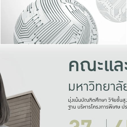
และความสุข
มองปัญหา
แก้ไขจากปั
และสร้างเครื
คณะและ
มหาวิทยาล
มุ่งเน้นบัณฑิตศึกษา วิจัยขั้น
ฐาน บริหารโครงการพิเศษ ปร