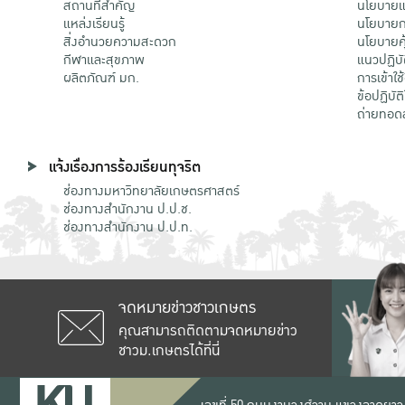
สถานที่สำคัญ
นโยบายแล
แหล่งเรียนรู้
นโยบายกา
สิ่งอำนวยความสะดวก
นโยบายคุ
กีฬาและสุขภาพ
แนวปฏิบั
ผลิตภัณฑ์ มก.
การเข้าใช
ข้อปฏิบั
ถ่ายทอด
แจ้งเรื่องการร้องเรียนทุจริต
ช่องทางมหาวิทยาลัยเกษตรศาสตร์
ช่องทางสำนักงาน ป.ป.ช.
ช่องทางสำนักงาน ป.ป.ท.
จดหมายข่าวชาวเกษตร
คุณสามารถติดตามจดหมายข่าว
ชาวม.เกษตรได้ที่นี่
เลขที่ 50 ถนนงามวงศ์วาน แขวงลาดยาว