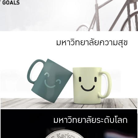
มหาวิทยาลัยความสุข
ย
สีเขียว
มหาวิทยาลัย
ก
สดใส หนาแน่น
ไม่ได้มีเป้าหมา
AN FOREST)
มหาวิทยาลัยชั้นนำทางด้านการว
ICULTURE)
แต่ KU มุ่งเน
าณ 1,400 ไร่
เพื่อสร้างคว
<< คลิก >>
ให้กับประชาชนใ
มหาวิทยาลัยระดับโลก
่อสังคม
มหาวิทยาลั
ามกินดีอยู่ดี
พร้อมที่จ