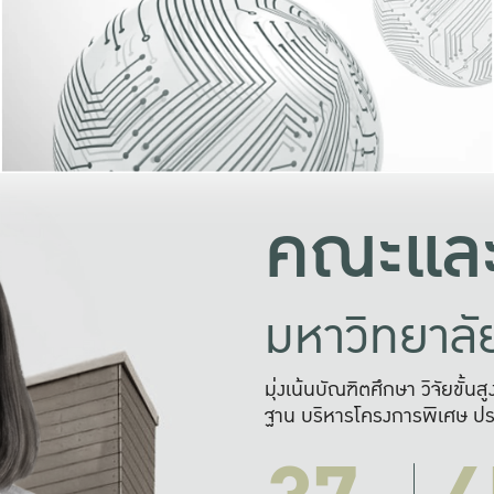
และความสุข
มองปัญหา
แก้ไขจากปั
และสร้างเครื
คณะและ
มหาวิทยาล
มุ่งเน้นบัณฑิตศึกษา วิจัยขั้น
ฐาน บริหารโครงการพิเศษ ปร