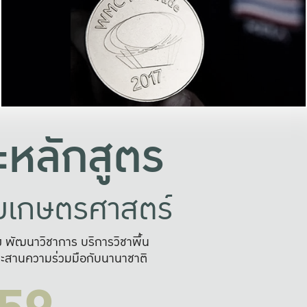
อย่างยั่งยืน
และผลักดันในการใช้ระบบส
ในภาพกว้าง
เพื่อการทำงานแบบ
ญหาจุดเล็กๆ
อข่ายขยายผล
สะดวก รวดเร
และนำไป
บริการด้าน AI อย
หลักสูตร
ัยเกษตรศาสตร์
สูง พัฒนาวิชาการ บริการวิชาพื้น
ะสานความร่วมมือกับนานาชาติ