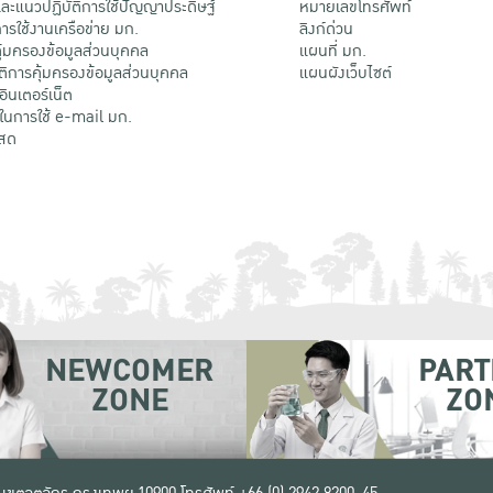
ะแนวปฏิบัติการใช้ปัญญาประดิษฐ์
หมายเลขโทรศัพท์
รใช้งานเครือข่าย มก.
ลิงก์ด่วน
้มครองข้อมูลส่วนบุคคล
แผนที่ มก.
ติการคุ้มครองข้อมูลส่วนบุคคล
แผนผังเว็บไซต์
้อินเตอร์เน็ต
ติในการใช้ e-mail มก.
สด
NEWCOMER
PART
ZONE
ZO
 เขตจตุจักร กรุงเทพฯ 10900
โทรศัพท์ +66 (0) 2942 8200-45