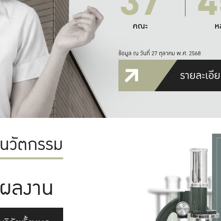
37
4
คณะ
ห
ข้อมูล ณ วันที่ 27 ตุลาคม พ.ศ. 2568
รายละเอีย
ะนวัตกรรม
ผลงาน