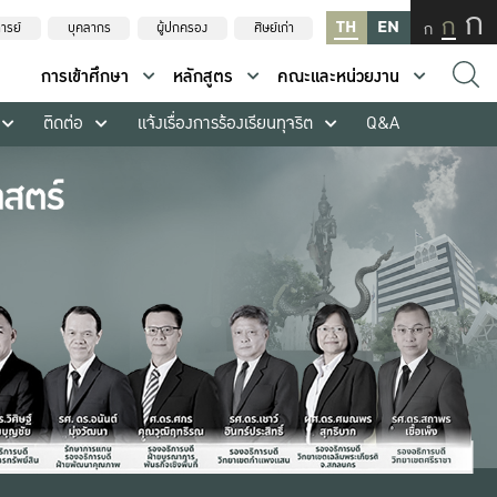
ก
ก
TH
EN
ก
ารย์
บุคลากร
ผู้ปกครอง
ศิษย์เก่า
การเข้าศึกษา
หลักสูตร
คณะและหน่วยงาน
ติดต่อ
แจ้งเรื่องการร้องเรียนทุจริต
Q&A