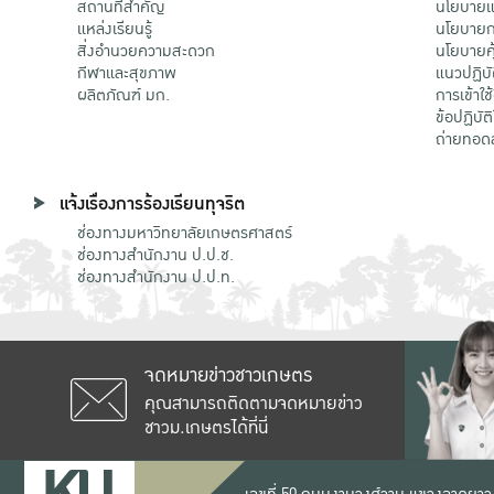
สถานที่สำคัญ
นโยบายแล
แหล่งเรียนรู้
นโยบายกา
สิ่งอำนวยความสะดวก
นโยบายคุ
กีฬาและสุขภาพ
แนวปฏิบั
ผลิตภัณฑ์ มก.
การเข้าใช
ข้อปฏิบั
ถ่ายทอด
แจ้งเรื่องการร้องเรียนทุจริต
ช่องทางมหาวิทยาลัยเกษตรศาสตร์
ช่องทางสำนักงาน ป.ป.ช.
ช่องทางสำนักงาน ป.ป.ท.
จดหมายข่าวชาวเกษตร
คุณสามารถติดตามจดหมายข่าว
ชาวม.เกษตรได้ที่นี่
เลขที่ 50 ถนนงามวงศ์วาน แขวงลาดยาว