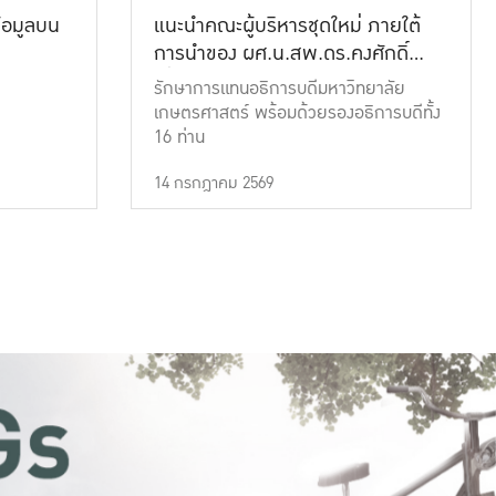
้อมูลบน
แนะนำคณะผู้บริหารชุดใหม่ ภายใต้
การนำของ ผศ.น.สพ.ดร.คงศักดิ์
เที่ยงธรรม
รักษาการแทนอธิการบดีมหาวิทยาลัย
เกษตรศาสตร์ พร้อมด้วยรองอธิการบดีทั้ง
16 ท่าน
14 กรกฎาคม 2569