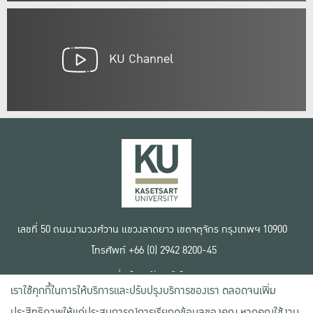
KU Channel
เลขที่ 50 ถนนงามวงศ์วาน แขวงลาดยาว เขตจตุจักร กรุงเทพฯ 10900
โทรศัพท์ +66 (0) 2942 8200-45
เงื่อนไขการใช้งานเว็บไซต์
เราใช้คุกกี้ในการให้บริการและปรับปรุงบริการของเรา ตลอดจนเพิ่ม
ข้อตกลงด้านสิทธิ์ใช้งาน
นโยบายความเป็นส่วนตัว
ประสิทธิภาพให้แก่ประสบการณ์การเรียกดูข้อมูลของคุณ หากคุณใช้งาน