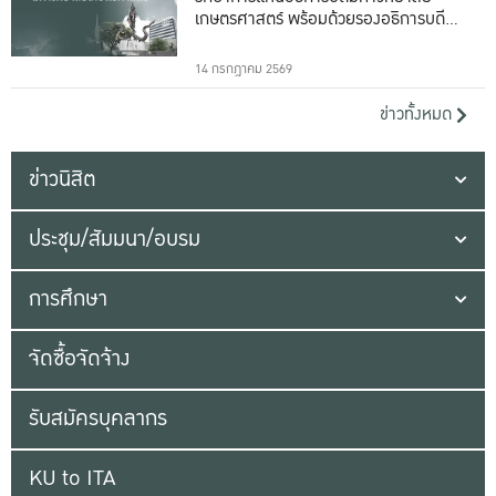
เกษตรศาสตร์ พร้อมด้วยรองอธิการบดีทั้ง
16 ท่าน
14 กรกฎาคม 2569
ข่าวทั้งหมด
ข่าวนิสิต
ประชุม/สัมมนา/อบรม
การศึกษา
จัดซื้อจัดจ้าง
รับสมัครบุคลากร
KU to ITA