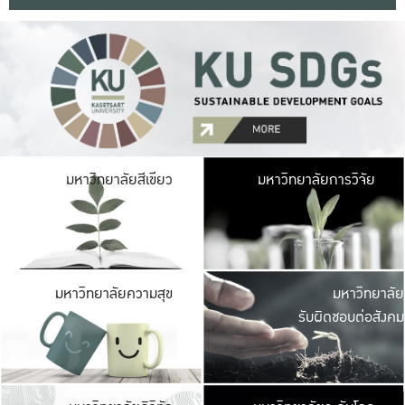
มหาวิ
มหาวิทยาลัยสีเขียว
มหาวิทยาลัยการวิจัย
มีพื้นที่เขียวสดใส 
เป็นป่าในเมือง เกษตร
มหาวิ
มหาวิทยาลัยความสุข
มหาวิทยาลัย
ค
รับผิดชอบต่อสังคม
เปิดประส
และพบเรื่องราวใหม่
มหาวิ