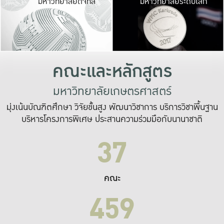
มหาวิทยาลัยดิจิทัล
มหาวิทยาลัยระดับโลก
เปลี่ยนแปลง และ
เพื่อทำงาน
ระบบสารสนเทศที่
คณะและหลักสูตร
มหาวิทยาลัยเกษตรศาสตร์
มุ่งเน้นบัณฑิตศึกษา วิจัยขั้นสูง พัฒนาวิชาการ บริการวิชาพื้นฐาน
บริหารโครงการพิเศษ ประสานความร่วมมือกับนานาชาติ
37
คณะ
459