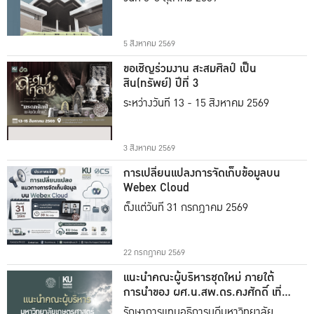
5 สิงหาคม 2569
ขอเชิญร่วมงาน สะสมศิลป์ เป็น
สิน(ทรัพย์) ปีที่ 3
ระหว่างวันที่ 13 - 15 สิงหาคม 2569
3 สิงหาคม 2569
การเปลี่ยนแปลงการจัดเก็บข้อมูลบน
Webex Cloud
ตั้งแต่วันที่ 31 กรกฎาคม 2569
22 กรกฎาคม 2569
แนะนำคณะผู้บริหารชุดใหม่ ภายใต้
การนำของ ผศ.น.สพ.ดร.คงศักดิ์ เที่ยง
ธรรม
รักษาการแทนอธิการบดีมหาวิทยาลัย