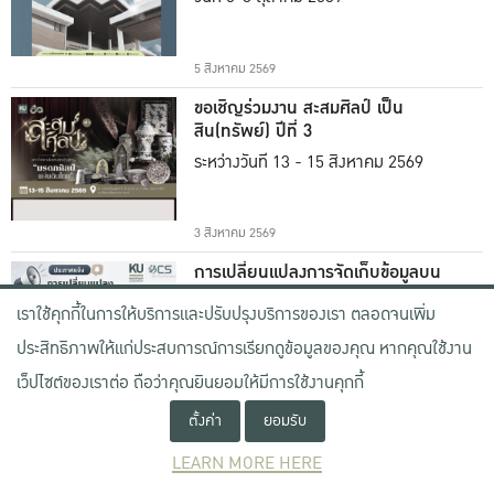
5 สิงหาคม 2569
ขอเชิญร่วมงาน สะสมศิลป์ เป็น
สิน(ทรัพย์) ปีที่ 3
ระหว่างวันที่ 13 - 15 สิงหาคม 2569
3 สิงหาคม 2569
การเปลี่ยนแปลงการจัดเก็บข้อมูลบน
Webex Cloud
เราใช้คุกกี้ในการให้บริการและปรับปรุงบริการของเรา ตลอดจนเพิ่ม
ตั้งแต่วันที่ 31 กรกฎาคม 2569
ประสิทธิภาพให้แก่ประสบการณ์การเรียกดูข้อมูลของคุณ หากคุณใช้งาน
เว็ปไซต์ของเราต่อ ถือว่าคุณยินยอมให้มีการใช้งานคุกกี้
22 กรกฎาคม 2569
ตั้งค่า
ยอมรับ
แนะนำคณะผู้บริหารชุดใหม่ ภายใต้
การนำของ ผศ.น.สพ.ดร.คงศักดิ์ เที่ยง
LEARN MORE HERE
ธรรม
รักษาการแทนอธิการบดีมหาวิทยาลัย