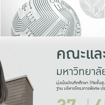
และความสุข
มองปัญหา
แก้ไขจากปั
และสร้างเครื
คณะและ
มหาวิทยาล
มุ่งเน้นบัณฑิตศึกษา วิจัยขั้น
ฐาน บริหารโครงการพิเศษ ปร