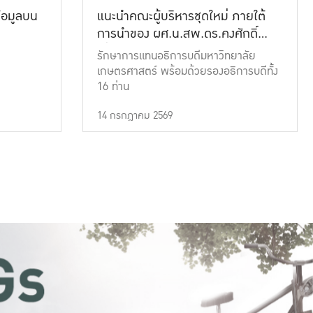
้อมูลบน
แนะนำคณะผู้บริหารชุดใหม่ ภายใต้
การนำของ ผศ.น.สพ.ดร.คงศักดิ์
เที่ยงธรรม
รักษาการแทนอธิการบดีมหาวิทยาลัย
เกษตรศาสตร์ พร้อมด้วยรองอธิการบดีทั้ง
16 ท่าน
14 กรกฎาคม 2569