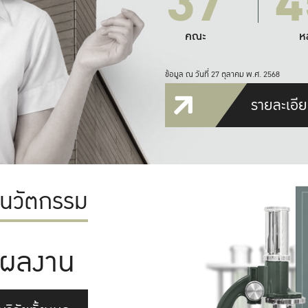
37
4
คณะ
ห
ข้อมูล ณ วันที่ 27 ตุลาคม พ.ศ. 2568
รายละเอีย
ะนวัตกรรม
ผลงาน