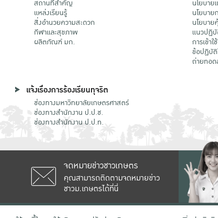
สถานที่สำคัญ
นโยบายแล
แหล่งเรียนรู้
นโยบายกา
สิ่งอำนวยความสะดวก
นโยบายคุ
กีฬาและสุขภาพ
แนวปฏิบั
ผลิตภัณฑ์ มก.
การเข้าใช
ข้อปฏิบั
ถ่ายทอด
แจ้งเรื่องการร้องเรียนทุจริต
ช่องทางมหาวิทยาลัยเกษตรศาสตร์
ช่องทางสำนักงาน ป.ป.ช.
ช่องทางสำนักงาน ป.ป.ท.
จดหมายข่าวชาวเกษตร
คุณสามารถติดตามจดหมายข่าว
ชาวม.เกษตรได้ที่นี่
เลขที่ 50 ถนนงามวงศ์วาน แขวงลาดยาว