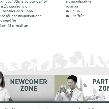
ะแนวปฏิบัติการใช้ปัญญาประดิษฐ์
หมายเลขโทรศัพท์
รใช้งานเครือข่าย มก.
ลิงก์ด่วน
้มครองข้อมูลส่วนบุคคล
แผนที่ มก.
ติการคุ้มครองข้อมูลส่วนบุคคล
แผนผังเว็บไซต์
้อินเตอร์เน็ต
ติในการใช้ e-mail มก.
สด
NEWCOMER
PART
ZONE
ZO
 เขตจตุจักร กรุงเทพฯ 10900
โทรศัพท์ +66 (0) 2942 8200-45