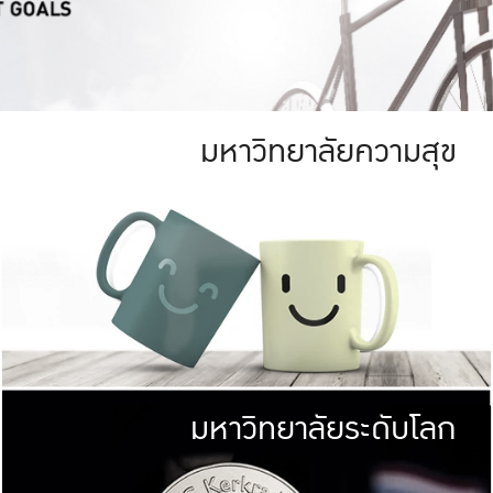
มหาวิทยาลัยความสุข
ย
สีเขียว
มหาวิทยาลัย
ก
สดใส หนาแน่น
ไม่ได้มีเป้าหมา
AN FOREST)
มหาวิทยาลัยชั้นนำทางด้านการว
ICULTURE)
แต่ KU มุ่งเน
าณ 1,400 ไร่
เพื่อสร้างคว
<< คลิก >>
ให้กับประชาชนใ
มหาวิทยาลัยระดับโลก
่อสังคม
มหาวิทยาลั
ามกินดีอยู่ดี
พร้อมที่จ