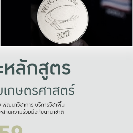
อย่างยั่งยืน
และผลักดันในการใช้ระบบส
ในภาพกว้าง
เพื่อการทำงานแบบ
ญหาจุดเล็กๆ
อข่ายขยายผล
สะดวก รวดเร
และนำไป
บริการด้าน AI อย
หลักสูตร
ัยเกษตรศาสตร์
สูง พัฒนาวิชาการ บริการวิชาพื้น
ะสานความร่วมมือกับนานาชาติ