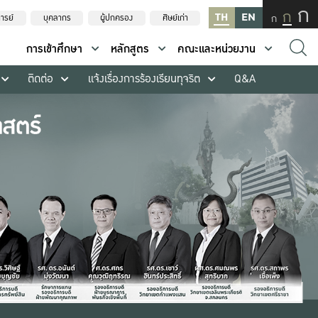
ก
ก
TH
EN
ก
ารย์
บุคลากร
ผู้ปกครอง
ศิษย์เก่า
การเข้าศึกษา
หลักสูตร
คณะและหน่วยงาน
ติดต่อ
แจ้งเรื่องการร้องเรียนทุจริต
Q&A