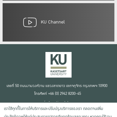
KU Channel
เลขที่ 50 ถนนงามวงศ์วาน แขวงลาดยาว เขตจตุจักร กรุงเทพฯ 10900
โทรศัพท์ +66 (0) 2942 8200-45
เงื่อนไขการใช้งานเว็บไซต์
เราใช้คุกกี้ในการให้บริการและปรับปรุงบริการของเรา ตลอดจนเพิ่ม
ข้อตกลงด้านสิทธิ์ใช้งาน
นโยบายความเป็นส่วนตัว
ประสิทธิภาพให้แก่ประสบการณ์การเรียกดูข้อมูลของคุณ หากคุณใช้งาน