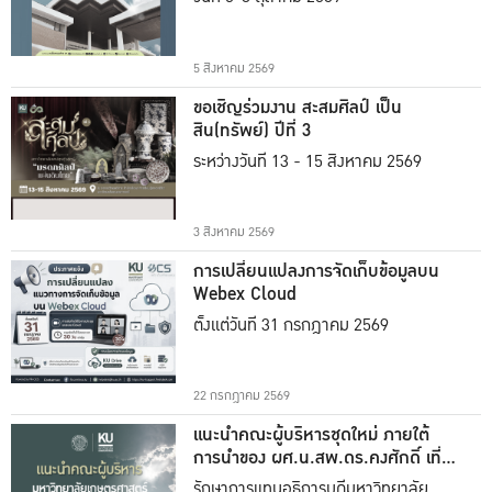
5 สิงหาคม 2569
ขอเชิญร่วมงาน สะสมศิลป์ เป็น
สิน(ทรัพย์) ปีที่ 3
ระหว่างวันที่ 13 - 15 สิงหาคม 2569
3 สิงหาคม 2569
การเปลี่ยนแปลงการจัดเก็บข้อมูลบน
Webex Cloud
ตั้งแต่วันที่ 31 กรกฎาคม 2569
22 กรกฎาคม 2569
แนะนำคณะผู้บริหารชุดใหม่ ภายใต้
การนำของ ผศ.น.สพ.ดร.คงศักดิ์ เที่ยง
ธรรม
รักษาการแทนอธิการบดีมหาวิทยาลัย