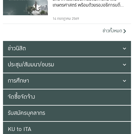
เกษตรศาสตร์ พร้อมด้วยรองอธิการบดีทั้ง
16 ท่าน
14 กรกฎาคม 2569
ข่าวทั้งหมด
ข่าวนิสิต
ประชุม/สัมมนา/อบรม
การศึกษา
จัดซื้อจัดจ้าง
รับสมัครบุคลากร
KU to ITA