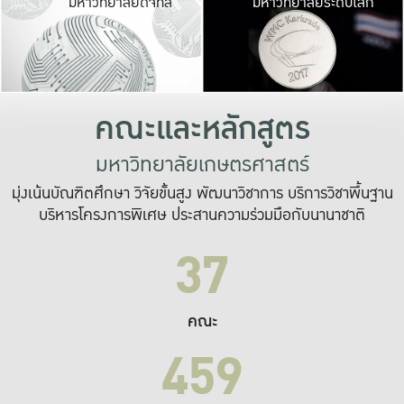
มหาวิทยาลัยดิจิทัล
มหาวิทยาลัยระดับโลก
เปลี่ยนแปลง และ
เพื่อทำงาน
ระบบสารสนเทศที่
คณะและหลักสูตร
มหาวิทยาลัยเกษตรศาสตร์
มุ่งเน้นบัณฑิตศึกษา วิจัยขั้นสูง พัฒนาวิชาการ บริการวิชาพื้นฐาน
บริหารโครงการพิเศษ ประสานความร่วมมือกับนานาชาติ
37
คณะ
459