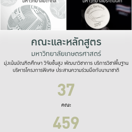
มหาวิทยาลัยดิจิทัล
มหาวิทยาลัยระดับโลก
เปลี่ยนแปลง และ
เพื่อทำงาน
ระบบสารสนเทศที่
คณะและหลักสูตร
มหาวิทยาลัยเกษตรศาสตร์
มุ่งเน้นบัณฑิตศึกษา วิจัยขั้นสูง พัฒนาวิชาการ บริการวิชาพื้นฐาน
บริหารโครงการพิเศษ ประสานความร่วมมือกับนานาชาติ
37
คณะ
459