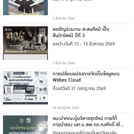
5 สิงหาคม 2569
ขอเชิญร่วมงาน สะสมศิลป์ เป็น
สิน(ทรัพย์) ปีที่ 3
ระหว่างวันที่ 13 - 15 สิงหาคม 2569
3 สิงหาคม 2569
การเปลี่ยนแปลงการจัดเก็บข้อมูลบน
Webex Cloud
ตั้งแต่วันที่ 31 กรกฎาคม 2569
22 กรกฎาคม 2569
แนะนำคณะผู้บริหารชุดใหม่ ภายใต้
การนำของ ผศ.น.สพ.ดร.คงศักดิ์ เที่ยง
ธรรม
รักษาการแทนอธิการบดีมหาวิทยาลัย