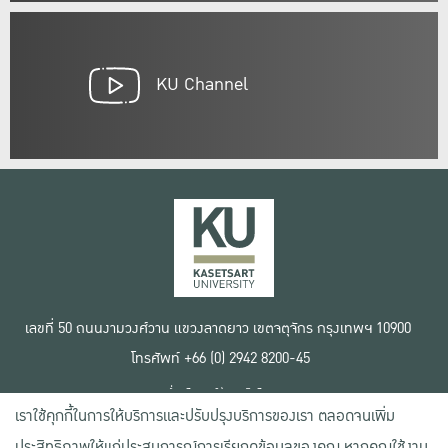
KU Channel
เลขที่ 50 ถนนงามวงศ์วาน แขวงลาดยาว เขตจตุจักร กรุงเทพฯ 10900
โทรศัพท์ +66 (0) 2942 8200-45
เงื่อนไขการใช้งานเว็บไซต์
เราใช้คุกกี้ในการให้บริการและปรับปรุงบริการของเรา ตลอดจนเพิ่ม
ข้อตกลงด้านสิทธิ์ใช้งาน
นโยบายความเป็นส่วนตัว
ประสิทธิภาพให้แก่ประสบการณ์การเรียกดูข้อมูลของคุณ หากคุณใช้งาน