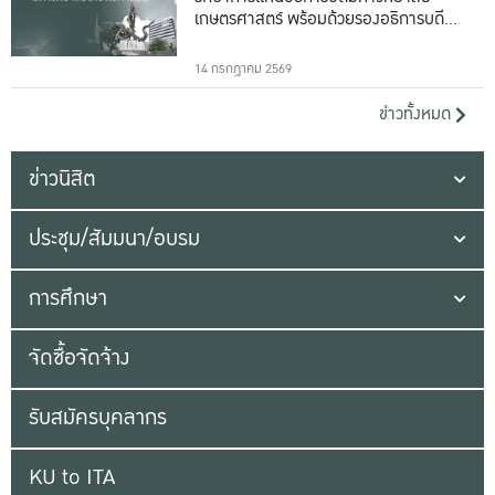
เกษตรศาสตร์ พร้อมด้วยรองอธิการบดีทั้ง
16 ท่าน
14 กรกฎาคม 2569
ข่าวทั้งหมด
ข่าวนิสิต
ประชุม/สัมมนา/อบรม
การศึกษา
จัดซื้อจัดจ้าง
รับสมัครบุคลากร
KU to ITA