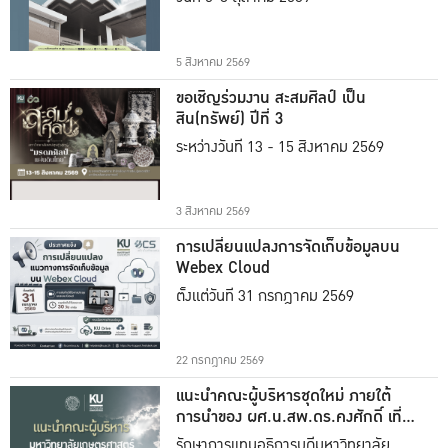
5 สิงหาคม 2569
ขอเชิญร่วมงาน สะสมศิลป์ เป็น
สิน(ทรัพย์) ปีที่ 3
ระหว่างวันที่ 13 - 15 สิงหาคม 2569
3 สิงหาคม 2569
การเปลี่ยนแปลงการจัดเก็บข้อมูลบน
Webex Cloud
ตั้งแต่วันที่ 31 กรกฎาคม 2569
22 กรกฎาคม 2569
แนะนำคณะผู้บริหารชุดใหม่ ภายใต้
การนำของ ผศ.น.สพ.ดร.คงศักดิ์ เที่ยง
ธรรม
รักษาการแทนอธิการบดีมหาวิทยาลัย