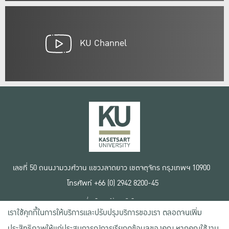
KU Channel
เลขที่ 50 ถนนงามวงศ์วาน แขวงลาดยาว เขตจตุจักร กรุงเทพฯ 10900
โทรศัพท์ +66 (0) 2942 8200-45
เงื่อนไขการใช้งานเว็บไซต์
เราใช้คุกกี้ในการให้บริการและปรับปรุงบริการของเรา ตลอดจนเพิ่ม
ข้อตกลงด้านสิทธิ์ใช้งาน
นโยบายความเป็นส่วนตัว
ประสิทธิภาพให้แก่ประสบการณ์การเรียกดูข้อมูลของคุณ หากคุณใช้งาน