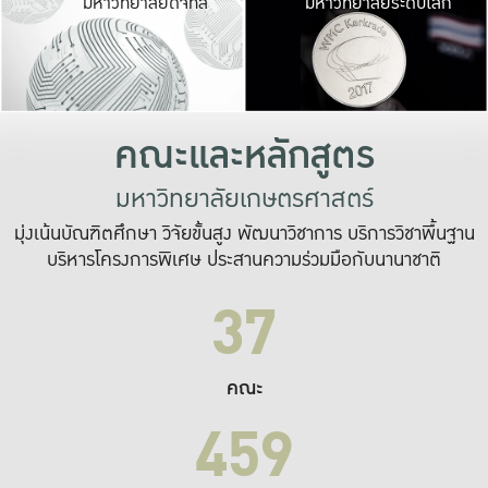
มหาวิทยาลัยดิจิทัล
มหาวิทยาลัยระดับโลก
เปลี่ยนแปลง และ
เพื่อทำงาน
ระบบสารสนเทศที่
คณะและหลักสูตร
มหาวิทยาลัยเกษตรศาสตร์
มุ่งเน้นบัณฑิตศึกษา วิจัยขั้นสูง พัฒนาวิชาการ บริการวิชาพื้นฐาน
บริหารโครงการพิเศษ ประสานความร่วมมือกับนานาชาติ
37
คณะ
459