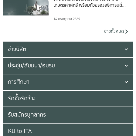
เกษตรศาสตร์ พร้อมด้วยรองอธิการบดีทั้ง
16 ท่าน
14 กรกฎาคม 2569
ข่าวทั้งหมด
ข่าวนิสิต
ประชุม/สัมมนา/อบรม
การศึกษา
จัดซื้อจัดจ้าง
รับสมัครบุคลากร
KU to ITA