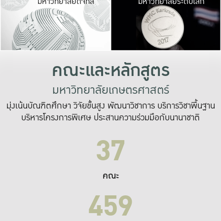
มหาวิทยาลัยดิจิทัล
มหาวิทยาลัยระดับโลก
เปลี่ยนแปลง และ
เพื่อทำงาน
ระบบสารสนเทศที่
คณะและหลักสูตร
มหาวิทยาลัยเกษตรศาสตร์
มุ่งเน้นบัณฑิตศึกษา วิจัยขั้นสูง พัฒนาวิชาการ บริการวิชาพื้นฐาน
บริหารโครงการพิเศษ ประสานความร่วมมือกับนานาชาติ
37
คณะ
459