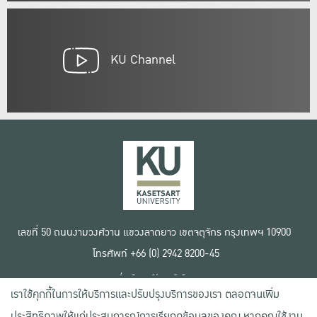
KU Channel
เลขที่ 50 ถนนงามวงศ์วาน แขวงลาดยาว เขตจตุจักร กรุงเทพฯ 10900
โทรศัพท์ +66 (0) 2942 8200-45
เงื่อนไขการใช้งานเว็บไซต์
เราใช้คุกกี้ในการให้บริการและปรับปรุงบริการของเรา ตลอดจนเพิ่ม
ข้อตกลงด้านสิทธิ์ใช้งาน
นโยบายความเป็นส่วนตัว
ประสิทธิภาพให้แก่ประสบการณ์การเรียกดูข้อมูลของคุณ หากคุณใช้งาน