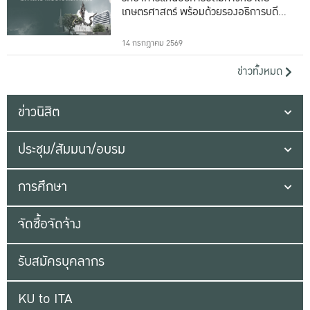
เกษตรศาสตร์ พร้อมด้วยรองอธิการบดีทั้ง
16 ท่าน
14 กรกฎาคม 2569
ข่าวทั้งหมด
ข่าวนิสิต
ประชุม/สัมมนา/อบรม
การศึกษา
จัดซื้อจัดจ้าง
รับสมัครบุคลากร
KU to ITA