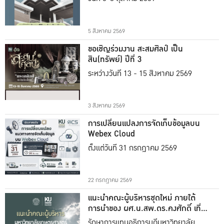
5 สิงหาคม 2569
ขอเชิญร่วมงาน สะสมศิลป์ เป็น
สิน(ทรัพย์) ปีที่ 3
ระหว่างวันที่ 13 - 15 สิงหาคม 2569
3 สิงหาคม 2569
การเปลี่ยนแปลงการจัดเก็บข้อมูลบน
Webex Cloud
ตั้งแต่วันที่ 31 กรกฎาคม 2569
22 กรกฎาคม 2569
แนะนำคณะผู้บริหารชุดใหม่ ภายใต้
การนำของ ผศ.น.สพ.ดร.คงศักดิ์ เที่ยง
ธรรม
รักษาการแทนอธิการบดีมหาวิทยาลัย