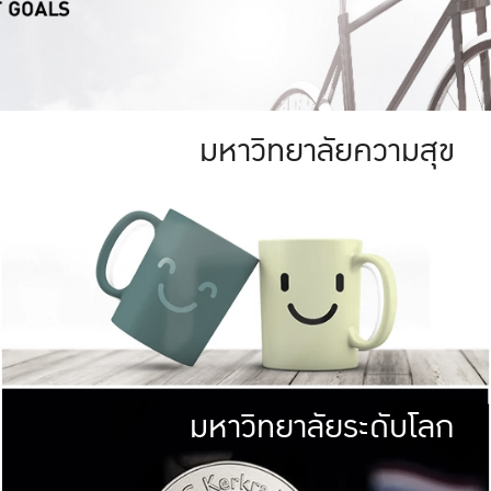
มหาวิทยาลัยความสุข
ย
สีเขียว
มหาวิทยาลัย
ก
สดใส หนาแน่น
ไม่ได้มีเป้าหมา
AN FOREST)
มหาวิทยาลัยชั้นนำทางด้านการว
ICULTURE)
แต่ KU มุ่งเน
าณ 1,400 ไร่
เพื่อสร้างคว
<< คลิก >>
ให้กับประชาชนใ
มหาวิทยาลัยระดับโลก
่อสังคม
มหาวิทยาลั
ามกินดีอยู่ดี
พร้อมที่จ