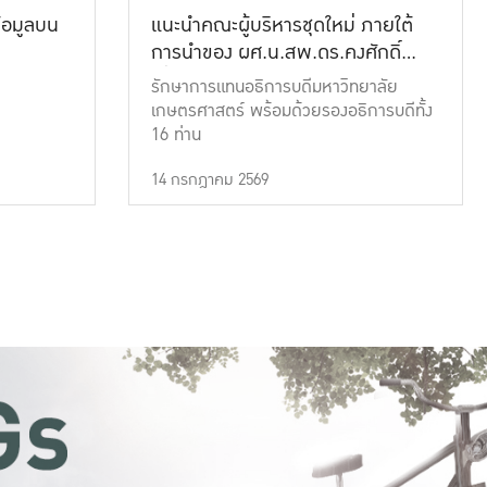
้อมูลบน
แนะนำคณะผู้บริหารชุดใหม่ ภายใต้
การนำของ ผศ.น.สพ.ดร.คงศักดิ์
เที่ยงธรรม
รักษาการแทนอธิการบดีมหาวิทยาลัย
เกษตรศาสตร์ พร้อมด้วยรองอธิการบดีทั้ง
16 ท่าน
14 กรกฎาคม 2569