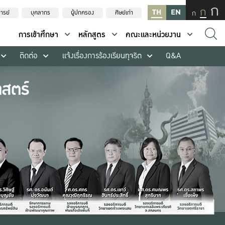
ก
ก
TH
EN
ก
ารย์
บุคลากร
ผู้ปกครอง
ศิษย์เก่า
การเข้าศึกษา
หลักสูตร
คณะและหน่วยงาน
ติดต่อ
แจ้งเรื่องการร้องเรียนทุจริต
Q&A