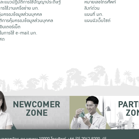
ะแนวปฏิบัติการใช้ปัญญาประดิษฐ์
หมายเลขโทรศัพท์
รใช้งานเครือข่าย มก.
ลิงก์ด่วน
้มครองข้อมูลส่วนบุคคล
แผนที่ มก.
ติการคุ้มครองข้อมูลส่วนบุคคล
แผนผังเว็บไซต์
้อินเตอร์เน็ต
ติในการใช้ e-mail มก.
สด
NEWCOMER
PART
ZONE
ZO
 เขตจตุจักร กรุงเทพฯ 10900
โทรศัพท์ +66 (0) 2942 8200-45