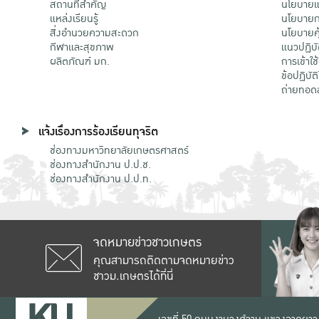
สถานที่สำคัญ
นโยบายแล
แหล่งเรียนรู้
นโยบายกา
สิ่งอำนวยความสะดวก
นโยบายคุ
กีฬาและสุขภาพ
แนวปฏิบั
ผลิตภัณฑ์ มก.
การเข้าใช
ข้อปฏิบั
ถ่ายทอด
แจ้งเรื่องการร้องเรียนทุจริต
ช่องทางมหาวิทยาลัยเกษตรศาสตร์
ช่องทางสำนักงาน ป.ป.ช.
ช่องทางสำนักงาน ป.ป.ท.
จดหมายข่าวชาวเกษตร
คุณสามารถติดตามจดหมายข่าว
ชาวม.เกษตรได้ที่นี่
เลขที่ 50 ถนนงามวงศ์วาน แขวงลาดยาว