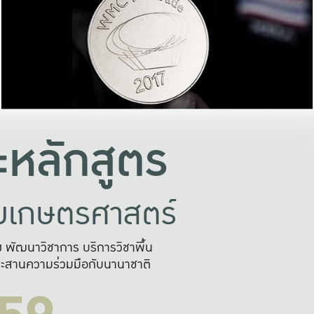
อย่างยั่งยืน
และผลักดันในการใช้ระบบส
ในภาพกว้าง
เพื่อการทำงานแบบ
ญหาจุดเล็กๆ
อข่ายขยายผล
สะดวก รวดเร
และนำไป
บริการด้าน AI อย
หลักสูตร
ัยเกษตรศาสตร์
สูง พัฒนาวิชาการ บริการวิชาพื้น
ะสานความร่วมมือกับนานาชาติ