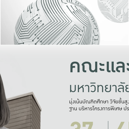
และความสุข
มองปัญหา
แก้ไขจากปั
และสร้างเครื
คณะและ
มหาวิทยาล
มุ่งเน้นบัณฑิตศึกษา วิจัยขั้น
ฐาน บริหารโครงการพิเศษ ปร