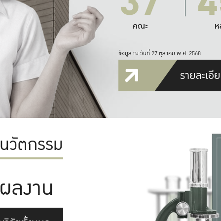
37
4
คณะ
ห
ข้อมูล ณ วันที่ 27 ตุลาคม พ.ศ. 2568
รายละเอีย
ะนวัตกรรม
ผลงาน