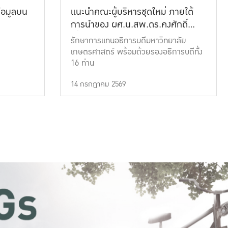
้อมูลบน
แนะนำคณะผู้บริหารชุดใหม่ ภายใต้
การนำของ ผศ.น.สพ.ดร.คงศักดิ์
เที่ยงธรรม
รักษาการแทนอธิการบดีมหาวิทยาลัย
เกษตรศาสตร์ พร้อมด้วยรองอธิการบดีทั้ง
16 ท่าน
14 กรกฎาคม 2569