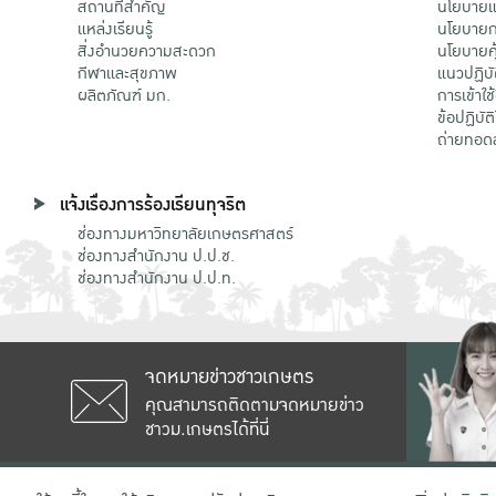
สถานที่สำคัญ
นโยบายแล
แหล่งเรียนรู้
นโยบายกา
สิ่งอำนวยความสะดวก
นโยบายคุ
กีฬาและสุขภาพ
แนวปฏิบั
ผลิตภัณฑ์ มก.
การเข้าใช
ข้อปฏิบั
ถ่ายทอด
แจ้งเรื่องการร้องเรียนทุจริต
ช่องทางมหาวิทยาลัยเกษตรศาสตร์
ช่องทางสำนักงาน ป.ป.ช.
ช่องทางสำนักงาน ป.ป.ท.
จดหมายข่าวชาวเกษตร
คุณสามารถติดตามจดหมายข่าว
ชาวม.เกษตรได้ที่นี่
เลขที่ 50 ถนนงามวงศ์วาน แขวงลาดยาว