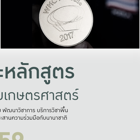
อย่างยั่งยืน
และผลักดันในการใช้ระบบส
ในภาพกว้าง
เพื่อการทำงานแบบ
ญหาจุดเล็กๆ
อข่ายขยายผล
สะดวก รวดเร
และนำไป
บริการด้าน AI อย
หลักสูตร
ัยเกษตรศาสตร์
สูง พัฒนาวิชาการ บริการวิชาพื้น
ะสานความร่วมมือกับนานาชาติ