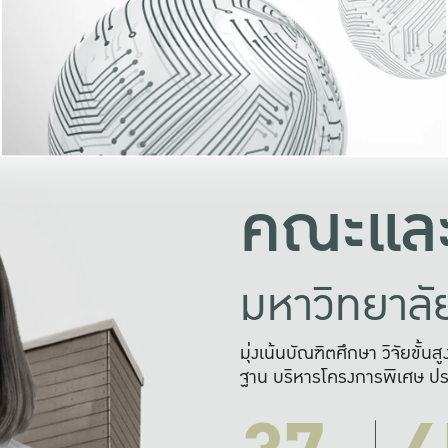
และความสุข
มองปัญหา
แก้ไขจากปั
และสร้างเครื
คณะและ
มหาวิทยาล
มุ่งเน้นบัณฑิตศึกษา วิจัยขั้น
ฐาน บริหารโครงการพิเศษ ปร