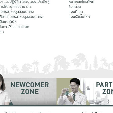
ะแนวปฏิบัติการใช้ปัญญาประดิษฐ์
หมายเลขโทรศัพท์
รใช้งานเครือข่าย มก.
ลิงก์ด่วน
้มครองข้อมูลส่วนบุคคล
แผนที่ มก.
ติการคุ้มครองข้อมูลส่วนบุคคล
แผนผังเว็บไซต์
้อินเตอร์เน็ต
ติในการใช้ e-mail มก.
สด
NEWCOMER
PART
ZONE
ZO
 เขตจตุจักร กรุงเทพฯ 10900
โทรศัพท์ +66 (0) 2942 8200-45