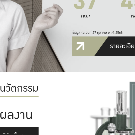
37
4
คณะ
ห
ข้อมูล ณ วันที่ 27 ตุลาคม พ.ศ. 2568
รายละเอีย
ะนวัตกรรม
ผลงาน