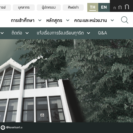
ก
ก
TH
EN
ก
ารย์
บุคลากร
ผู้ปกครอง
ศิษย์เก่า
การเข้าศึกษา
หลักสูตร
คณะและหน่วยงาน
ติดต่อ
แจ้งเรื่องการร้องเรียนทุจริต
Q&A