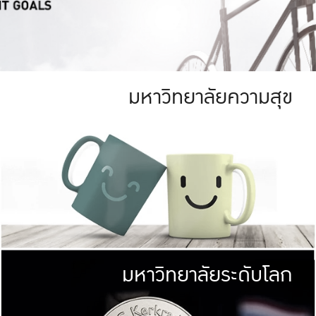
มหาวิทยาลัยความสุข
ย
สีเขียว
มหาวิทยาลัย
ก
สดใส หนาแน่น
ไม่ได้มีเป้าหมา
AN FOREST)
มหาวิทยาลัยชั้นนำทางด้านการว
ICULTURE)
แต่ KU มุ่งเน
าณ 1,400 ไร่
เพื่อสร้างคว
<< คลิก >>
ให้กับประชาชนใ
มหาวิทยาลัยระดับโลก
่อสังคม
มหาวิทยาลั
ามกินดีอยู่ดี
พร้อมที่จ