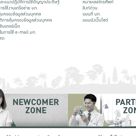
ะแนวปฏิบัติการใช้ปัญญาประดิษฐ์
หมายเลขโทรศัพท์
รใช้งานเครือข่าย มก.
ลิงก์ด่วน
้มครองข้อมูลส่วนบุคคล
แผนที่ มก.
ติการคุ้มครองข้อมูลส่วนบุคคล
แผนผังเว็บไซต์
้อินเตอร์เน็ต
ติในการใช้ e-mail มก.
สด
NEWCOMER
PART
ZONE
ZO
 เขตจตุจักร กรุงเทพฯ 10900
โทรศัพท์ +66 (0) 2942 8200-45