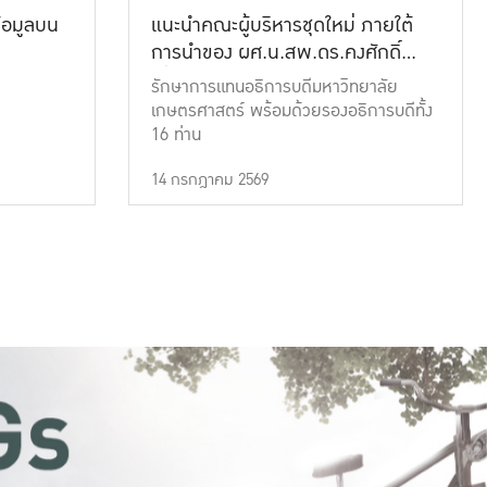
้อมูลบน
แนะนำคณะผู้บริหารชุดใหม่ ภายใต้
การนำของ ผศ.น.สพ.ดร.คงศักดิ์
เที่ยงธรรม
รักษาการแทนอธิการบดีมหาวิทยาลัย
เกษตรศาสตร์ พร้อมด้วยรองอธิการบดีทั้ง
16 ท่าน
14 กรกฎาคม 2569