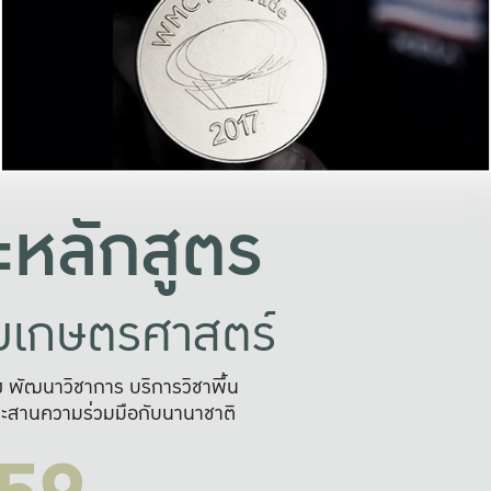
อย่างยั่งยืน
และผลักดันในการใช้ระบบส
ในภาพกว้าง
เพื่อการทำงานแบบ
ญหาจุดเล็กๆ
อข่ายขยายผล
สะดวก รวดเร
และนำไป
บริการด้าน AI อย
หลักสูตร
ัยเกษตรศาสตร์
สูง พัฒนาวิชาการ บริการวิชาพื้น
ะสานความร่วมมือกับนานาชาติ