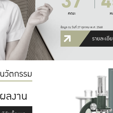
37
4
คณะ
ห
ข้อมูล ณ วันที่ 27 ตุลาคม พ.ศ. 2568
รายละเอีย
ะนวัตกรรม
ผลงาน