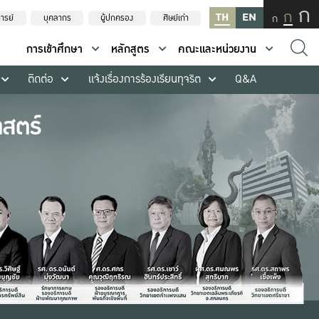
ก
ก
TH
EN
ก
ารย์
บุคลากร
ผู้ปกครอง
ศิษย์เก่า
การเข้าศึกษา
หลักสูตร
คณะและหน่วยงาน
ติดต่อ
แจ้งเรื่องการร้องเรียนทุจริต
Q&A