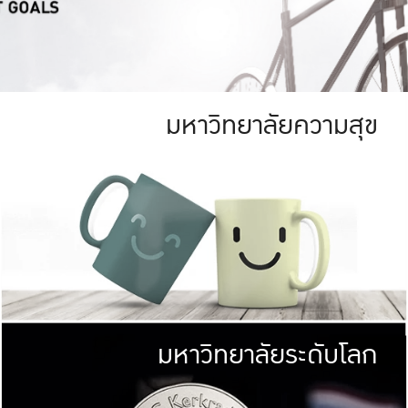
มหาวิทยาลัยความสุข
ย
สีเขียว
มหาวิทยาลัย
ก
สดใส หนาแน่น
ไม่ได้มีเป้าหมา
AN FOREST)
มหาวิทยาลัยชั้นนำทางด้านการว
ICULTURE)
แต่ KU มุ่งเน
าณ 1,400 ไร่
เพื่อสร้างคว
<< คลิก >>
ให้กับประชาชนใ
มหาวิทยาลัยระดับโลก
่อสังคม
มหาวิทยาลั
ามกินดีอยู่ดี
พร้อมที่จ