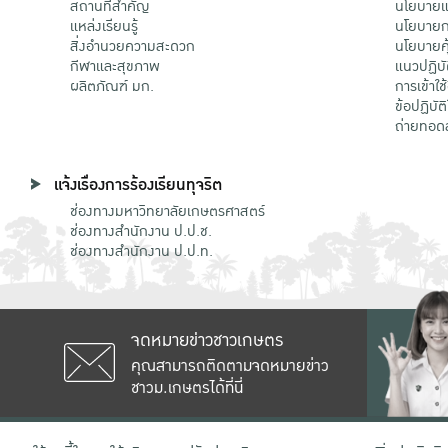
สถานที่สำคัญ
นโยบายแล
แหล่งเรียนรู้
นโยบายกา
สิ่งอำนวยความสะดวก
นโยบายคุ
กีฬาและสุขภาพ
แนวปฏิบั
ผลิตภัณฑ์ มก.
การเข้าใช
ข้อปฏิบั
ถ่ายทอด
แจ้งเรื่องการร้องเรียนทุจริต
ช่องทางมหาวิทยาลัยเกษตรศาสตร์
ช่องทางสำนักงาน ป.ป.ช.
ช่องทางสำนักงาน ป.ป.ท.
จดหมายข่าวชาวเกษตร
คุณสามารถติดตามจดหมายข่าว
ชาวม.เกษตรได้ที่นี่
เลขที่ 50 ถนนงามวงศ์วาน แขวงลาดยาว