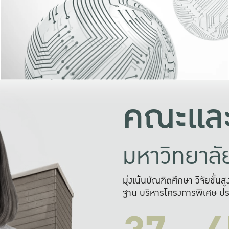
และความสุข
มองปัญหา
แก้ไขจากปั
และสร้างเครื
คณะและ
มหาวิทยาล
มุ่งเน้นบัณฑิตศึกษา วิจัยขั้น
ฐาน บริหารโครงการพิเศษ ปร