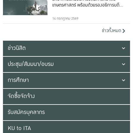
เกษตรศาสตร์ พร้อมด้วยรองอธิการบดีทั้ง
16 ท่าน
14 กรกฎาคม 2569
ข่าวทั้งหมด
ข่าวนิสิต
ประชุม/สัมมนา/อบรม
การศึกษา
จัดซื้อจัดจ้าง
รับสมัครบุคลากร
KU to ITA