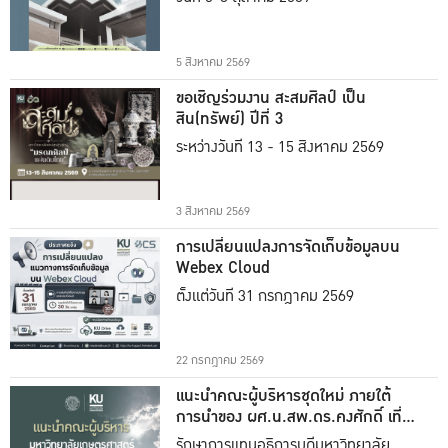
5 สิงหาคม 2569
ขอเชิญร่วมงาน สะสมศิลป์ เป็น
สิน(ทรัพย์) ปีที่ 3
ระหว่างวันที่ 13 - 15 สิงหาคม 2569
3 สิงหาคม 2569
การเปลี่ยนแปลงการจัดเก็บข้อมูลบน
Webex Cloud
ตั้งแต่วันที่ 31 กรกฎาคม 2569
22 กรกฎาคม 2569
แนะนำคณะผู้บริหารชุดใหม่ ภายใต้
การนำของ ผศ.น.สพ.ดร.คงศักดิ์ เที่ยง
ธรรม
รักษาการแทนอธิการบดีมหาวิทยาลัย