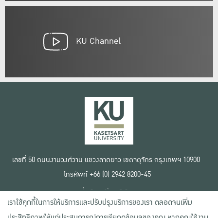
KU Channel
เลขที่ 50 ถนนงามวงศ์วาน แขวงลาดยาว เขตจตุจักร กรุงเทพฯ 10900
โทรศัพท์ +66 (0) 2942 8200-45
เงื่อนไขการใช้งานเว็บไซต์
เราใช้คุกกี้ในการให้บริการและปรับปรุงบริการของเรา ตลอดจนเพิ่ม
ข้อตกลงด้านสิทธิ์ใช้งาน
นโยบายความเป็นส่วนตัว
ประสิทธิภาพให้แก่ประสบการณ์การเรียกดูข้อมูลของคุณ หากคุณใช้งาน