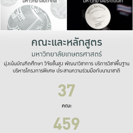
มหาวิทยาลัยดิจิทัล
มหาวิทยาลัยระดับโลก
เปลี่ยนแปลง และ
เพื่อทำงาน
ระบบสารสนเทศที่
คณะและหลักสูตร
มหาวิทยาลัยเกษตรศาสตร์
มุ่งเน้นบัณฑิตศึกษา วิจัยขั้นสูง พัฒนาวิชาการ บริการวิชาพื้นฐาน
บริหารโครงการพิเศษ ประสานความร่วมมือกับนานาชาติ
37
คณะ
459