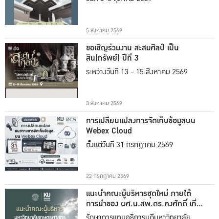
5 สิงหาคม 2569
ขอเชิญร่วมงาน สะสมศิลป์ เป็น
สิน(ทรัพย์) ปีที่ 3
ระหว่างวันที่ 13 - 15 สิงหาคม 2569
3 สิงหาคม 2569
การเปลี่ยนแปลงการจัดเก็บข้อมูลบน
Webex Cloud
ตั้งแต่วันที่ 31 กรกฎาคม 2569
22 กรกฎาคม 2569
แนะนำคณะผู้บริหารชุดใหม่ ภายใต้
การนำของ ผศ.น.สพ.ดร.คงศักดิ์ เที่ยง
ธรรม
รักษาการแทนอธิการบดีมหาวิทยาลัย