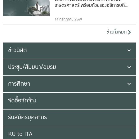
เกษตรศาสตร์ พร้อมด้วยรองอธิการบดีทั้ง
16 ท่าน
14 กรกฎาคม 2569
ข่าวทั้งหมด
ข่าวนิสิต
ประชุม/สัมมนา/อบรม
การศึกษา
จัดซื้อจัดจ้าง
รับสมัครบุคลากร
KU to ITA