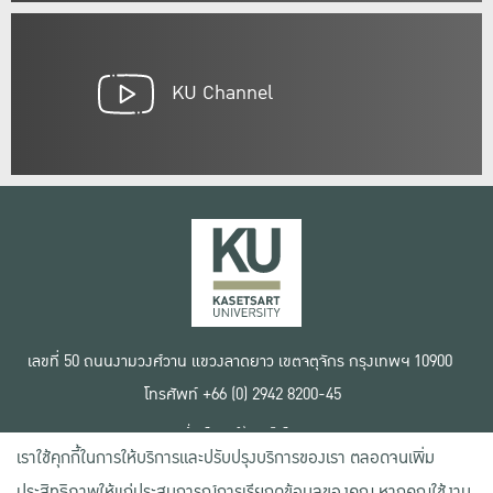
KU Channel
เลขที่ 50 ถนนงามวงศ์วาน แขวงลาดยาว เขตจตุจักร กรุงเทพฯ 10900
โทรศัพท์ +66 (0) 2942 8200-45
เงื่อนไขการใช้งานเว็บไซต์
เราใช้คุกกี้ในการให้บริการและปรับปรุงบริการของเรา ตลอดจนเพิ่ม
ข้อตกลงด้านสิทธิ์ใช้งาน
นโยบายความเป็นส่วนตัว
ประสิทธิภาพให้แก่ประสบการณ์การเรียกดูข้อมูลของคุณ หากคุณใช้งาน