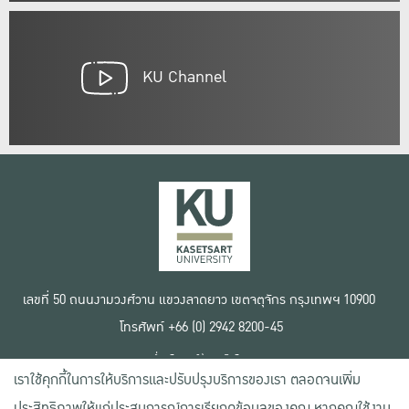
KU Channel
เลขที่ 50 ถนนงามวงศ์วาน แขวงลาดยาว เขตจตุจักร กรุงเทพฯ 10900
โทรศัพท์ +66 (0) 2942 8200-45
เงื่อนไขการใช้งานเว็บไซต์
เราใช้คุกกี้ในการให้บริการและปรับปรุงบริการของเรา ตลอดจนเพิ่ม
ข้อตกลงด้านสิทธิ์ใช้งาน
นโยบายความเป็นส่วนตัว
ประสิทธิภาพให้แก่ประสบการณ์การเรียกดูข้อมูลของคุณ หากคุณใช้งาน