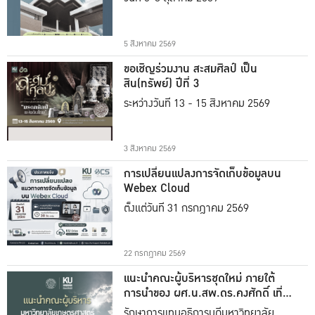
5 สิงหาคม 2569
ขอเชิญร่วมงาน สะสมศิลป์ เป็น
สิน(ทรัพย์) ปีที่ 3
ระหว่างวันที่ 13 - 15 สิงหาคม 2569
3 สิงหาคม 2569
การเปลี่ยนแปลงการจัดเก็บข้อมูลบน
Webex Cloud
ตั้งแต่วันที่ 31 กรกฎาคม 2569
22 กรกฎาคม 2569
แนะนำคณะผู้บริหารชุดใหม่ ภายใต้
การนำของ ผศ.น.สพ.ดร.คงศักดิ์ เที่ยง
ธรรม
รักษาการแทนอธิการบดีมหาวิทยาลัย