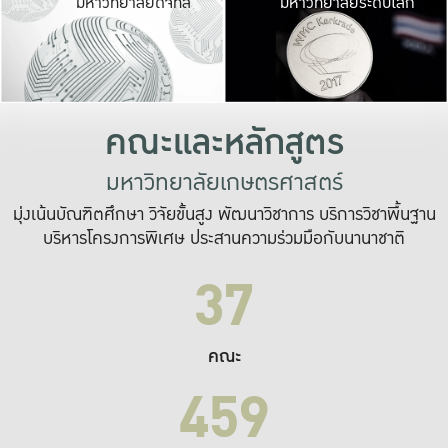
มหาวิทยาลัยดิจิทัล
มหาวิทยาลัยระดับโลก
เปลี่ยนแปลง และ
เพื่อทำงาน
ระบบสารสนเทศที่
คณะและหลักสูตร
มหาวิทยาลัยเกษตรศาสตร์
มุ่งเน้นบัณฑิตศึกษา วิจัยขั้นสูง พัฒนาวิชาการ บริการวิชาพื้นฐาน
บริหารโครงการพิเศษ ประสานความร่วมมือกับนานาชาติ
37
คณะ
459