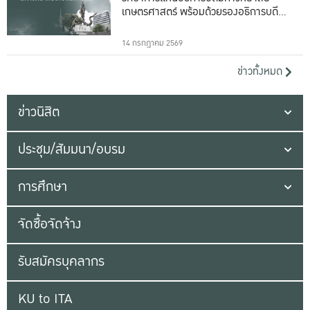
เกษตรศาสตร์ พร้อมด้วยรองอธิการบดีทั้ง
16 ท่าน
14 กรกฎาคม 2569
ข่าวทั้งหมด
ข่าวนิสิต
ประชุม/สัมมนา/อบรม
การศึกษา
จัดซื้อจัดจ้าง
รับสมัครบุคลากร
KU to ITA