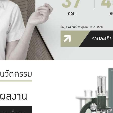
37
4
คณะ
ห
ข้อมูล ณ วันที่ 27 ตุลาคม พ.ศ. 2568
รายละเอีย
ะนวัตกรรม
ผลงาน