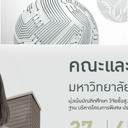
และความสุข
มองปัญหา
แก้ไขจากปั
และสร้างเครื
คณะและ
มหาวิทยาล
มุ่งเน้นบัณฑิตศึกษา วิจัยขั้น
ฐาน บริหารโครงการพิเศษ ปร