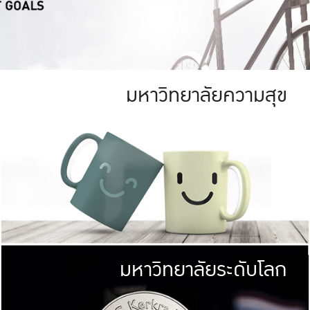
มหาวิทยาลัยความสุข
ย
สีเขียว
มหาวิทยาลัย
ก
สดใส หนาแน่น
ไม่ได้มีเป้าหมา
AN FOREST)
มหาวิทยาลัยชั้นนำทางด้านการว
ICULTURE)
แต่ KU มุ่งเน
าณ 1,400 ไร่
เพื่อสร้างคว
<< คลิก >>
ให้กับประชาชนใ
มหาวิทยาลัยระดับโลก
่อสังคม
มหาวิทยาลั
ามกินดีอยู่ดี
พร้อมที่จ