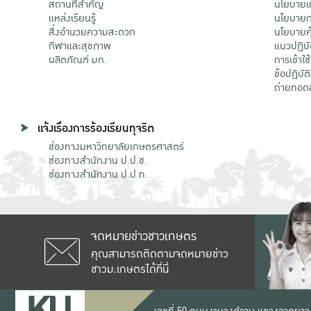
สถานที่สำคัญ
นโยบายแล
แหล่งเรียนรู้
นโยบายกา
สิ่งอำนวยความสะดวก
นโยบายคุ
กีฬาและสุขภาพ
แนวปฏิบั
ผลิตภัณฑ์ มก.
การเข้าใช
ข้อปฏิบั
ถ่ายทอด
แจ้งเรื่องการร้องเรียนทุจริต
ช่องทางมหาวิทยาลัยเกษตรศาสตร์
ช่องทางสำนักงาน ป.ป.ช.
ช่องทางสำนักงาน ป.ป.ท.
จดหมายข่าวชาวเกษตร
คุณสามารถติดตามจดหมายข่าว
ชาวม.เกษตรได้ที่นี่
เลขที่ 50 ถนนงามวงศ์วาน แขวงลาดยาว