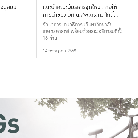
้อมูลบน
แนะนำคณะผู้บริหารชุดใหม่ ภายใต้
การนำของ ผศ.น.สพ.ดร.คงศักดิ์
เที่ยงธรรม
รักษาการแทนอธิการบดีมหาวิทยาลัย
เกษตรศาสตร์ พร้อมด้วยรองอธิการบดีทั้ง
16 ท่าน
14 กรกฎาคม 2569