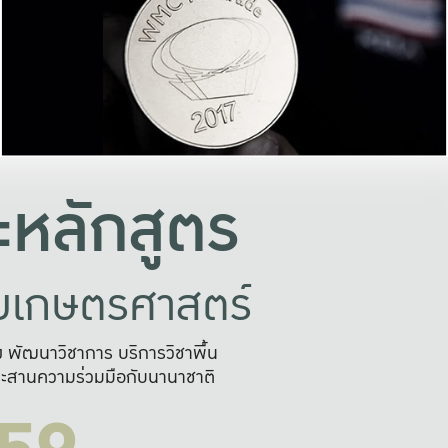
อย่างยั่งยืน
และผลักดันในการใช้ระบบส
ในภาพกว้าง
เพื่อการทำงานแบบ
ญหาจุดเล็กๆ
อข่ายขยายผล
สะดวก รวดเร
และนำไป
บริการด้าน AI อย
หลักสูตร
ัยเกษตรศาสตร์
สูง พัฒนาวิชาการ บริการวิชาพื้น
ะสานความร่วมมือกับนานาชาติ