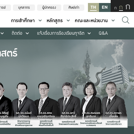
ก
ก
TH
EN
ก
ารย์
บุคลากร
ผู้ปกครอง
ศิษย์เก่า
การเข้าศึกษา
หลักสูตร
คณะและหน่วยงาน
ติดต่อ
แจ้งเรื่องการร้องเรียนทุจริต
Q&A