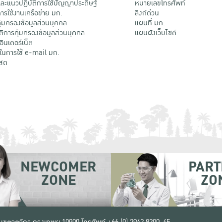
ะแนวปฏิบัติการใช้ปัญญาประดิษฐ์
หมายเลขโทรศัพท์
รใช้งานเครือข่าย มก.
ลิงก์ด่วน
้มครองข้อมูลส่วนบุคคล
แผนที่ มก.
ติการคุ้มครองข้อมูลส่วนบุคคล
แผนผังเว็บไซต์
้อินเตอร์เน็ต
ติในการใช้ e-mail มก.
สด
NEWCOMER
PART
ZONE
ZO
 เขตจตุจักร กรุงเทพฯ 10900
โทรศัพท์ +66 (0) 2942 8200-45