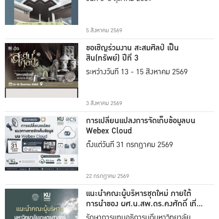
5 สิงหาคม 2569
ขอเชิญร่วมงาน สะสมศิลป์ เป็น
สิน(ทรัพย์) ปีที่ 3
ระหว่างวันที่ 13 - 15 สิงหาคม 2569
3 สิงหาคม 2569
การเปลี่ยนแปลงการจัดเก็บข้อมูลบน
Webex Cloud
ตั้งแต่วันที่ 31 กรกฎาคม 2569
22 กรกฎาคม 2569
แนะนำคณะผู้บริหารชุดใหม่ ภายใต้
การนำของ ผศ.น.สพ.ดร.คงศักดิ์ เที่ยง
ธรรม
รักษาการแทนอธิการบดีมหาวิทยาลัย