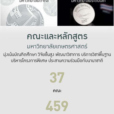
มหาวิทยาลัยดิจิทัล
มหาวิทยาลัยระดับโลก
เปลี่ยนแปลง และ
เพื่อทำงาน
ระบบสารสนเทศที่
คณะและหลักสูตร
มหาวิทยาลัยเกษตรศาสตร์
มุ่งเน้นบัณฑิตศึกษา วิจัยขั้นสูง พัฒนาวิชาการ บริการวิชาพื้นฐาน
บริหารโครงการพิเศษ ประสานความร่วมมือกับนานาชาติ
37
คณะ
459