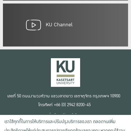
KU Channel
เลขที่ 50 ถนนงามวงศ์วาน แขวงลาดยาว เขตจตุจักร กรุงเทพฯ 10900
โทรศัพท์ +66 (0) 2942 8200-45
เงื่อนไขการใช้งานเว็บไซต์
เราใช้คุกกี้ในการให้บริการและปรับปรุงบริการของเรา ตลอดจนเพิ่ม
ข้อตกลงด้านสิทธิ์ใช้งาน
นโยบายความเป็นส่วนตัว
ประสิทธิภาพให้แก่ประสบการณ์การเรียกดูข้อมูลของคุณ หากคุณใช้งาน