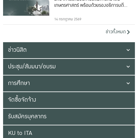
เกษตรศาสตร์ พร้อมด้วยรองอธิการบดีทั้ง
16 ท่าน
14 กรกฎาคม 2569
ข่าวทั้งหมด
ข่าวนิสิต
ประชุม/สัมมนา/อบรม
การศึกษา
จัดซื้อจัดจ้าง
รับสมัครบุคลากร
KU to ITA