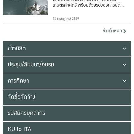
เกษตรศาสตร์ พร้อมด้วยรองอธิการบดีทั้ง
16 ท่าน
14 กรกฎาคม 2569
ข่าวทั้งหมด
ข่าวนิสิต
ประชุม/สัมมนา/อบรม
การศึกษา
จัดซื้อจัดจ้าง
รับสมัครบุคลากร
KU to ITA