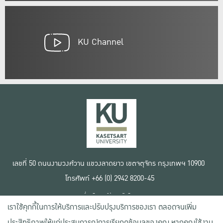
KU Channel
เลขที่ 50 ถนนงามวงศ์วาน แขวงลาดยาว เขตจตุจักร กรุงเทพฯ 10900
โทรศัพท์ +66 (0) 2942 8200-45
เงื่อนไขการใช้งานเว็บไซต์
เราใช้คุกกี้ในการให้บริการและปรับปรุงบริการของเรา ตลอดจนเพิ่ม
ข้อตกลงด้านสิทธิ์ใช้งาน
นโยบายความเป็นส่วนตัว
ประสิทธิภาพให้แก่ประสบการณ์การเรียกดูข้อมูลของคุณ หากคุณใช้งาน