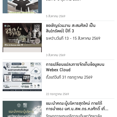
5 สิงหาคม 2569
ขอเชิญร่วมงาน สะสมศิลป์ เป็น
สิน(ทรัพย์) ปีที่ 3
ระหว่างวันที่ 13 - 15 สิงหาคม 2569
3 สิงหาคม 2569
การเปลี่ยนแปลงการจัดเก็บข้อมูลบน
Webex Cloud
ตั้งแต่วันที่ 31 กรกฎาคม 2569
22 กรกฎาคม 2569
แนะนำคณะผู้บริหารชุดใหม่ ภายใต้
การนำของ ผศ.น.สพ.ดร.คงศักดิ์ เที่ยง
ธรรม
รักษาการแทนอธิการบดีมหาวิทยาลัย