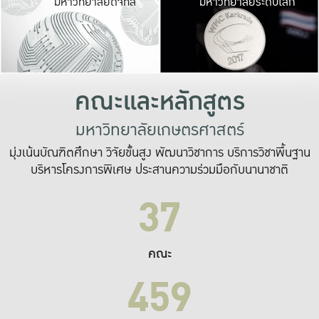
มหาวิทยาลัยดิจิทัล
มหาวิทยาลัยระดับโลก
เปลี่ยนแปลง และ
เพื่อทำงาน
ระบบสารสนเทศที่
คณะและหลักสูตร
มหาวิทยาลัยเกษตรศาสตร์
มุ่งเน้นบัณฑิตศึกษา วิจัยขั้นสูง พัฒนาวิชาการ บริการวิชาพื้นฐาน
บริหารโครงการพิเศษ ประสานความร่วมมือกับนานาชาติ
37
คณะ
459