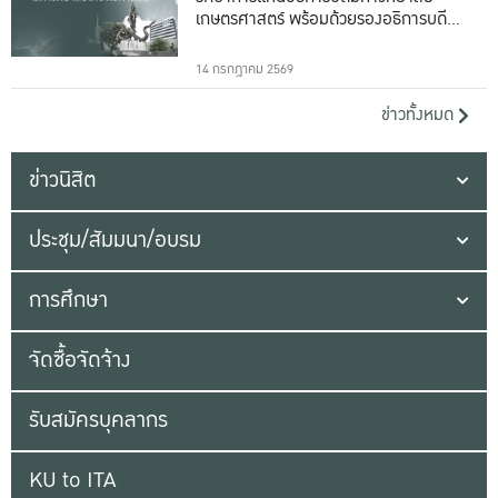
เกษตรศาสตร์ พร้อมด้วยรองอธิการบดีทั้ง
16 ท่าน
14 กรกฎาคม 2569
ข่าวทั้งหมด
ข่าวนิสิต
ประชุม/สัมมนา/อบรม
การศึกษา
จัดซื้อจัดจ้าง
รับสมัครบุคลากร
KU to ITA