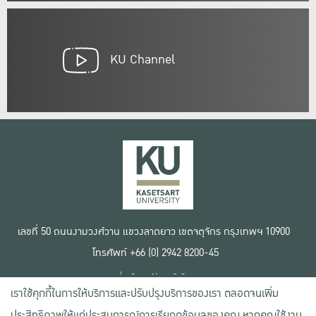
KU Channel
เลขที่ 50 ถนนงามวงศ์วาน แขวงลาดยาว เขตจตุจักร กรุงเทพฯ 10900
โทรศัพท์ +66 (0) 2942 8200-45
เงื่อนไขการใช้งานเว็บไซต์
เราใช้คุกกี้ในการให้บริการและปรับปรุงบริการของเรา ตลอดจนเพิ่ม
ข้อตกลงด้านสิทธิ์ใช้งาน
นโยบายความเป็นส่วนตัว
ประสิทธิภาพให้แก่ประสบการณ์การเรียกดูข้อมูลของคุณ หากคุณใช้งาน