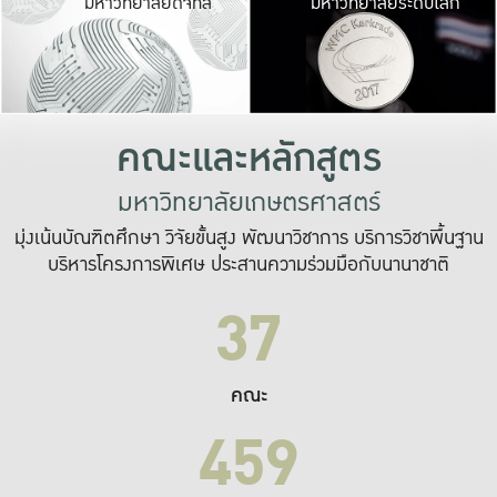
มหาวิทยาลัยดิจิทัล
มหาวิทยาลัยระดับโลก
เปลี่ยนแปลง และ
เพื่อทำงาน
ระบบสารสนเทศที่
คณะและหลักสูตร
มหาวิทยาลัยเกษตรศาสตร์
มุ่งเน้นบัณฑิตศึกษา วิจัยขั้นสูง พัฒนาวิชาการ บริการวิชาพื้นฐาน
บริหารโครงการพิเศษ ประสานความร่วมมือกับนานาชาติ
37
คณะ
459