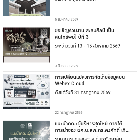
5 สิงหาคม 2569
ขอเชิญร่วมงาน สะสมศิลป์ เป็น
สิน(ทรัพย์) ปีที่ 3
ระหว่างวันที่ 13 - 15 สิงหาคม 2569
3 สิงหาคม 2569
การเปลี่ยนแปลงการจัดเก็บข้อมูลบน
Webex Cloud
ตั้งแต่วันที่ 31 กรกฎาคม 2569
22 กรกฎาคม 2569
แนะนำคณะผู้บริหารชุดใหม่ ภายใต้
การนำของ ผศ.น.สพ.ดร.คงศักดิ์ เที่ยง
ธรรม
รักษาการแทนอธิการบดีมหาวิทยาลัย