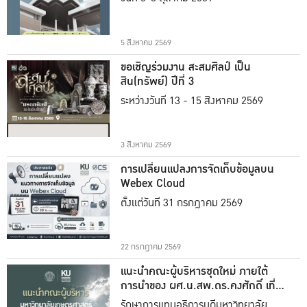
5 สิงหาคม 2569
ขอเชิญร่วมงาน สะสมศิลป์ เป็น
สิน(ทรัพย์) ปีที่ 3
ระหว่างวันที่ 13 - 15 สิงหาคม 2569
3 สิงหาคม 2569
การเปลี่ยนแปลงการจัดเก็บข้อมูลบน
Webex Cloud
ตั้งแต่วันที่ 31 กรกฎาคม 2569
22 กรกฎาคม 2569
แนะนำคณะผู้บริหารชุดใหม่ ภายใต้
การนำของ ผศ.น.สพ.ดร.คงศักดิ์ เที่ยง
ธรรม
รักษาการแทนอธิการบดีมหาวิทยาลัย