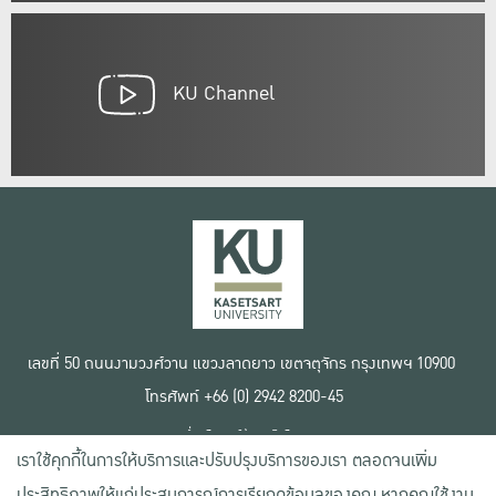
KU Channel
เลขที่ 50 ถนนงามวงศ์วาน แขวงลาดยาว เขตจตุจักร กรุงเทพฯ 10900
โทรศัพท์ +66 (0) 2942 8200-45
เงื่อนไขการใช้งานเว็บไซต์
เราใช้คุกกี้ในการให้บริการและปรับปรุงบริการของเรา ตลอดจนเพิ่ม
ข้อตกลงด้านสิทธิ์ใช้งาน
นโยบายความเป็นส่วนตัว
ประสิทธิภาพให้แก่ประสบการณ์การเรียกดูข้อมูลของคุณ หากคุณใช้งาน