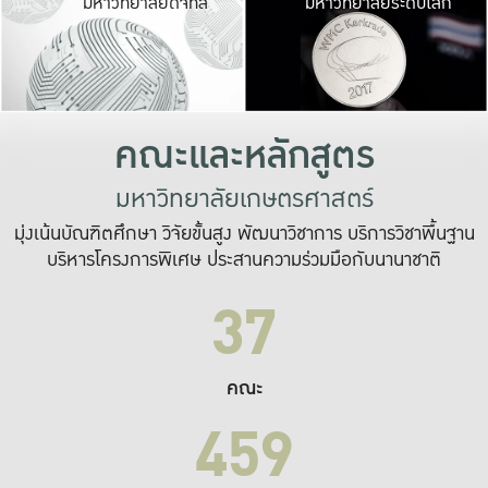
มหาวิทยาลัยดิจิทัล
มหาวิทยาลัยระดับโลก
เปลี่ยนแปลง และ
เพื่อทำงาน
ระบบสารสนเทศที่
คณะและหลักสูตร
มหาวิทยาลัยเกษตรศาสตร์
มุ่งเน้นบัณฑิตศึกษา วิจัยขั้นสูง พัฒนาวิชาการ บริการวิชาพื้นฐาน
บริหารโครงการพิเศษ ประสานความร่วมมือกับนานาชาติ
37
คณะ
459