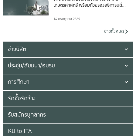
เกษตรศาสตร์ พร้อมด้วยรองอธิการบดีทั้ง
16 ท่าน
14 กรกฎาคม 2569
ข่าวทั้งหมด
ข่าวนิสิต
ประชุม/สัมมนา/อบรม
การศึกษา
จัดซื้อจัดจ้าง
รับสมัครบุคลากร
KU to ITA