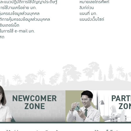
ะแนวปฏิบัติการใช้ปัญญาประดิษฐ์
หมายเลขโทรศัพท์
รใช้งานเครือข่าย มก.
ลิงก์ด่วน
้มครองข้อมูลส่วนบุคคล
แผนที่ มก.
ติการคุ้มครองข้อมูลส่วนบุคคล
แผนผังเว็บไซต์
้อินเตอร์เน็ต
ติในการใช้ e-mail มก.
สด
NEWCOMER
PART
ZONE
ZO
 เขตจตุจักร กรุงเทพฯ 10900
โทรศัพท์ +66 (0) 2942 8200-45