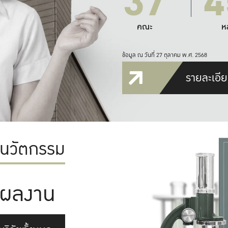
37
4
คณะ
ห
ข้อมูล ณ วันที่ 27 ตุลาคม พ.ศ. 2568
รายละเอีย
ะนวัตกรรม
ผลงาน