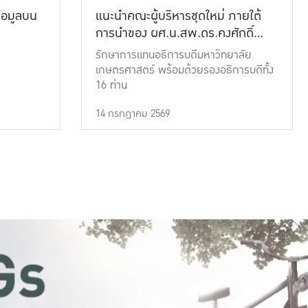
้อมูลบน
แนะนำคณะผู้บริหารชุดใหม่ ภายใต้
การนำของ ผศ.น.สพ.ดร.คงศักดิ์
เที่ยงธรรม
รักษาการแทนอธิการบดีมหาวิทยาลัย
เกษตรศาสตร์ พร้อมด้วยรองอธิการบดีทั้ง
16 ท่าน
14 กรกฎาคม 2569