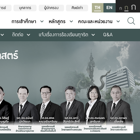
ก
ก
TH
EN
ก
ารย์
บุคลากร
ผู้ปกครอง
ศิษย์เก่า
การเข้าศึกษา
หลักสูตร
คณะและหน่วยงาน
ติดต่อ
แจ้งเรื่องการร้องเรียนทุจริต
Q&A