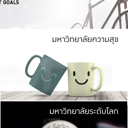
มหาวิทยาลัยความสุข
ย
สีเขียว
มหาวิทยาลัย
ก
สดใส หนาแน่น
ไม่ได้มีเป้าหมา
AN FOREST)
มหาวิทยาลัยชั้นนำทางด้านการว
ICULTURE)
แต่ KU มุ่งเน
าณ 1,400 ไร่
เพื่อสร้างคว
<< คลิก >>
ให้กับประชาชนใ
มหาวิทยาลัยระดับโลก
่อสังคม
มหาวิทยาลั
ามกินดีอยู่ดี
พร้อมที่จ