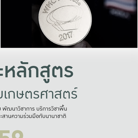
อย่างยั่งยืน
และผลักดันในการใช้ระบบส
ในภาพกว้าง
เพื่อการทำงานแบบ
ญหาจุดเล็กๆ
อข่ายขยายผล
สะดวก รวดเร
และนำไป
บริการด้าน AI อย
หลักสูตร
ัยเกษตรศาสตร์
สูง พัฒนาวิชาการ บริการวิชาพื้น
ะสานความร่วมมือกับนานาชาติ