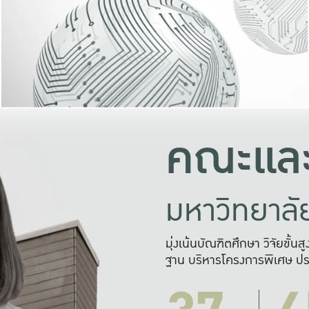
และความสุข
มองปัญหา
แก้ไขจากปั
และสร้างเครื
คณะและ
มหาวิทยาล
มุ่งเน้นบัณฑิตศึกษา วิจัยขั้น
ฐาน บริหารโครงการพิเศษ ปร