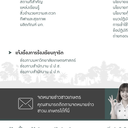
สถานที่สำคัญ
นโยบายแล
แหล่งเรียนรู้
นโยบายกา
สิ่งอำนวยความสะดวก
นโยบายคุ
กีฬาและสุขภาพ
แนวปฏิบั
ผลิตภัณฑ์ มก.
การเข้าใช
ข้อปฏิบั
ถ่ายทอด
แจ้งเรื่องการร้องเรียนทุจริต
ช่องทางมหาวิทยาลัยเกษตรศาสตร์
ช่องทางสำนักงาน ป.ป.ช.
ช่องทางสำนักงาน ป.ป.ท.
จดหมายข่าวชาวเกษตร
คุณสามารถติดตามจดหมายข่าว
ชาวม.เกษตรได้ที่นี่
เลขที่ 50 ถนนงามวงศ์วาน แขวงลาดยาว