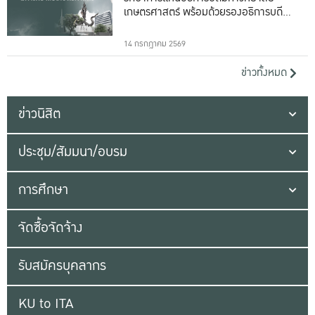
เกษตรศาสตร์ พร้อมด้วยรองอธิการบดีทั้ง
16 ท่าน
14 กรกฎาคม 2569
ข่าวทั้งหมด
ข่าวนิสิต
ประชุม/สัมมนา/อบรม
การศึกษา
จัดซื้อจัดจ้าง
รับสมัครบุคลากร
KU to ITA