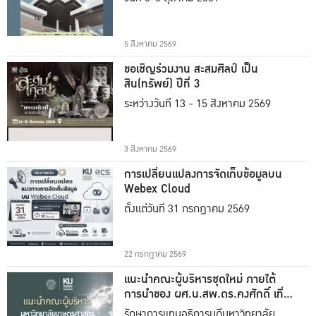
5 สิงหาคม 2569
ขอเชิญร่วมงาน สะสมศิลป์ เป็น
สิน(ทรัพย์) ปีที่ 3
ระหว่างวันที่ 13 - 15 สิงหาคม 2569
3 สิงหาคม 2569
การเปลี่ยนแปลงการจัดเก็บข้อมูลบน
Webex Cloud
ตั้งแต่วันที่ 31 กรกฎาคม 2569
22 กรกฎาคม 2569
แนะนำคณะผู้บริหารชุดใหม่ ภายใต้
การนำของ ผศ.น.สพ.ดร.คงศักดิ์ เที่ยง
ธรรม
รักษาการแทนอธิการบดีมหาวิทยาลัย