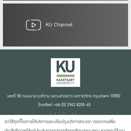
KU Channel
เลขที่ 50 ถนนงามวงศ์วาน แขวงลาดยาว เขตจตุจักร กรุงเทพฯ 10900
โทรศัพท์ +66 (0) 2942 8200-45
เงื่อนไขการใช้งานเว็บไซต์
เราใช้คุกกี้ในการให้บริการและปรับปรุงบริการของเรา ตลอดจนเพิ่ม
ข้อตกลงด้านสิทธิ์ใช้งาน
นโยบายความเป็นส่วนตัว
ประสิทธิภาพให้แก่ประสบการณ์การเรียกดูข้อมูลของคุณ หากคุณใช้งาน