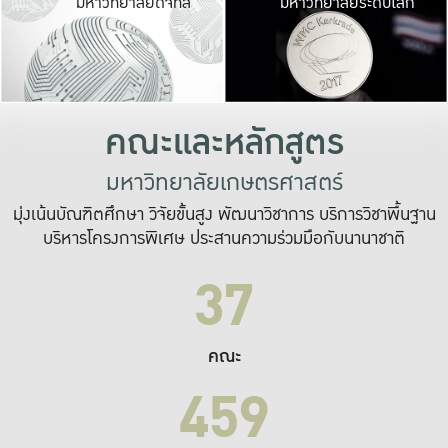
มหาวิทยาลัยดิจิทัล
มหาวิทยาลัยระดับโลก
เปลี่ยนแปลง และ
เพื่อทำงาน
ระบบสารสนเทศที่
คณะและหลักสูตร
มหาวิทยาลัยเกษตรศาสตร์
มุ่งเน้นบัณฑิตศึกษา วิจัยขั้นสูง พัฒนาวิชาการ บริการวิชาพื้นฐาน
บริหารโครงการพิเศษ ประสานความร่วมมือกับนานาชาติ
37
คณะ
459