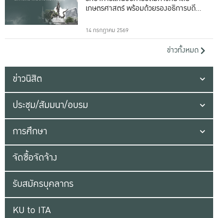
เกษตรศาสตร์ พร้อมด้วยรองอธิการบดีทั้ง
16 ท่าน
14 กรกฎาคม 2569
ข่าวทั้งหมด
ข่าวนิสิต
ประชุม/สัมมนา/อบรม
การศึกษา
จัดซื้อจัดจ้าง
รับสมัครบุคลากร
KU to ITA