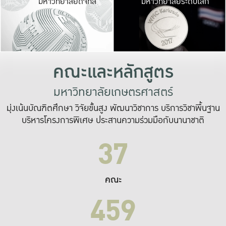
มหาวิทยาลัยดิจิทัล
มหาวิทยาลัยระดับโลก
เปลี่ยนแปลง และ
เพื่อทำงาน
ระบบสารสนเทศที่
คณะและหลักสูตร
มหาวิทยาลัยเกษตรศาสตร์
มุ่งเน้นบัณฑิตศึกษา วิจัยขั้นสูง พัฒนาวิชาการ บริการวิชาพื้นฐาน
บริหารโครงการพิเศษ ประสานความร่วมมือกับนานาชาติ
37
คณะ
459