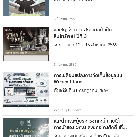
5 สิงหาคม 2569
ขอเชิญร่วมงาน สะสมศิลป์ เป็น
สิน(ทรัพย์) ปีที่ 3
ระหว่างวันที่ 13 - 15 สิงหาคม 2569
3 สิงหาคม 2569
การเปลี่ยนแปลงการจัดเก็บข้อมูลบน
Webex Cloud
ตั้งแต่วันที่ 31 กรกฎาคม 2569
22 กรกฎาคม 2569
แนะนำคณะผู้บริหารชุดใหม่ ภายใต้
การนำของ ผศ.น.สพ.ดร.คงศักดิ์ เที่ยง
ธรรม
รักษาการแทนอธิการบดีมหาวิทยาลัย