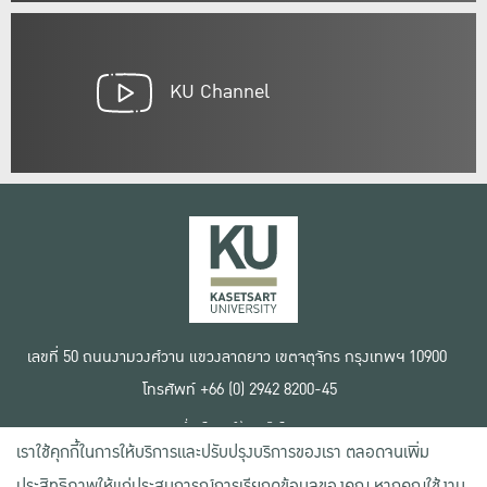
KU Channel
เลขที่ 50 ถนนงามวงศ์วาน แขวงลาดยาว เขตจตุจักร กรุงเทพฯ 10900
โทรศัพท์ +66 (0) 2942 8200-45
เงื่อนไขการใช้งานเว็บไซต์
เราใช้คุกกี้ในการให้บริการและปรับปรุงบริการของเรา ตลอดจนเพิ่ม
ข้อตกลงด้านสิทธิ์ใช้งาน
นโยบายความเป็นส่วนตัว
ประสิทธิภาพให้แก่ประสบการณ์การเรียกดูข้อมูลของคุณ หากคุณใช้งาน