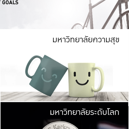
มหาวิทยาลัยความสุข
ย
สีเขียว
มหาวิทยาลัย
ก
สดใส หนาแน่น
ไม่ได้มีเป้าหมา
AN FOREST)
มหาวิทยาลัยชั้นนำทางด้านการว
ICULTURE)
แต่ KU มุ่งเน
าณ 1,400 ไร่
เพื่อสร้างคว
<< คลิก >>
ให้กับประชาชนใ
มหาวิทยาลัยระดับโลก
่อสังคม
มหาวิทยาลั
ามกินดีอยู่ดี
พร้อมที่จ