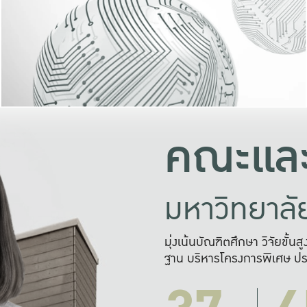
และความสุข
มองปัญหา
แก้ไขจากปั
และสร้างเครื
คณะและ
มหาวิทยาล
มุ่งเน้นบัณฑิตศึกษา วิจัยขั้น
ฐาน บริหารโครงการพิเศษ ปร