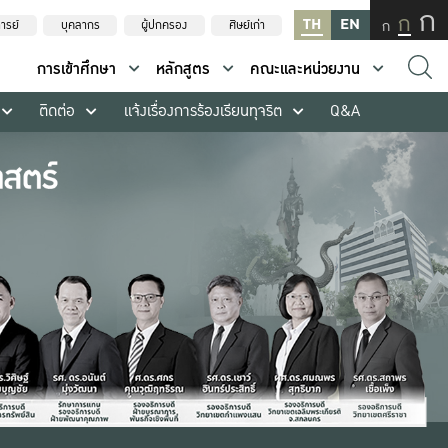
ก
ก
TH
EN
ก
ารย์
บุคลากร
ผู้ปกครอง
ศิษย์เก่า
การเข้าศึกษา
หลักสูตร
คณะและหน่วยงาน
ติดต่อ
แจ้งเรื่องการร้องเรียนทุจริต
Q&A