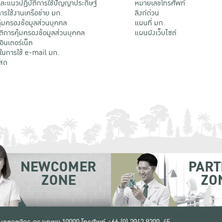
ะแนวปฏิบัติการใช้ปัญญาประดิษฐ์
หมายเลขโทรศัพท์
รใช้งานเครือข่าย มก.
ลิงก์ด่วน
้มครองข้อมูลส่วนบุคคล
แผนที่ มก.
ติการคุ้มครองข้อมูลส่วนบุคคล
แผนผังเว็บไซต์
้อินเตอร์เน็ต
ติในการใช้ e-mail มก.
สด
NEWCOMER
PART
ZONE
ZO
 เขตจตุจักร กรุงเทพฯ 10900
โทรศัพท์ +66 (0) 2942 8200-45