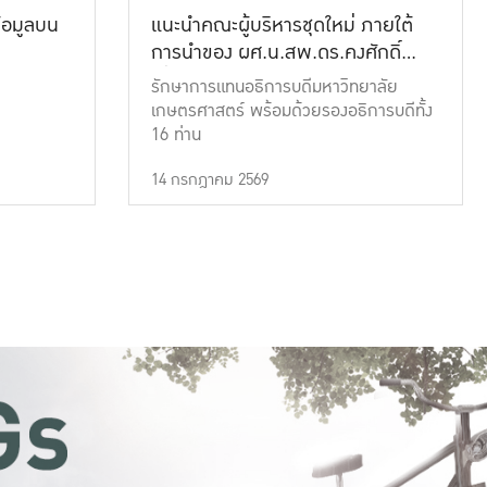
้อมูลบน
แนะนำคณะผู้บริหารชุดใหม่ ภายใต้
การนำของ ผศ.น.สพ.ดร.คงศักดิ์
เที่ยงธรรม
รักษาการแทนอธิการบดีมหาวิทยาลัย
เกษตรศาสตร์ พร้อมด้วยรองอธิการบดีทั้ง
16 ท่าน
14 กรกฎาคม 2569