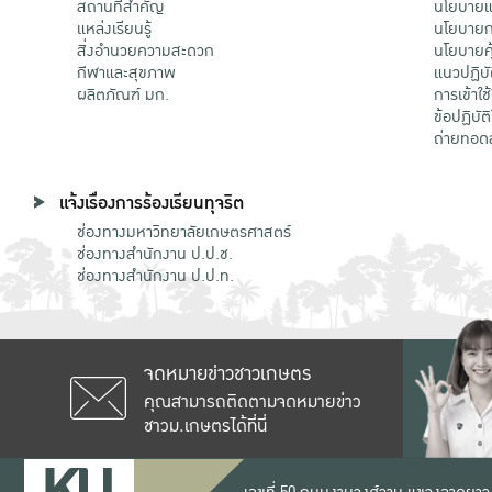
สถานที่สำคัญ
นโยบายแล
แหล่งเรียนรู้
นโยบายกา
สิ่งอำนวยความสะดวก
นโยบายคุ
กีฬาและสุขภาพ
แนวปฏิบั
ผลิตภัณฑ์ มก.
การเข้าใช
ข้อปฏิบั
ถ่ายทอด
แจ้งเรื่องการร้องเรียนทุจริต
ช่องทางมหาวิทยาลัยเกษตรศาสตร์
ช่องทางสำนักงาน ป.ป.ช.
ช่องทางสำนักงาน ป.ป.ท.
จดหมายข่าวชาวเกษตร
คุณสามารถติดตามจดหมายข่าว
ชาวม.เกษตรได้ที่นี่
เลขที่ 50 ถนนงามวงศ์วาน แขวงลาดยาว