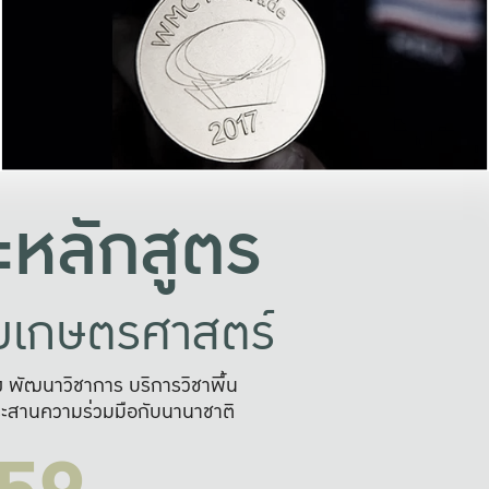
อย่างยั่งยืน
และผลักดันในการใช้ระบบส
ในภาพกว้าง
เพื่อการทำงานแบบ
ญหาจุดเล็กๆ
อข่ายขยายผล
สะดวก รวดเร
และนำไป
บริการด้าน AI อย
หลักสูตร
ัยเกษตรศาสตร์
สูง พัฒนาวิชาการ บริการวิชาพื้น
ะสานความร่วมมือกับนานาชาติ