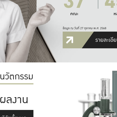
37
4
คณะ
ห
ข้อมูล ณ วันที่ 27 ตุลาคม พ.ศ. 2568
รายละเอีย
ะนวัตกรรม
ผลงาน