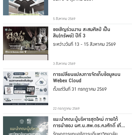
5 สิงหาคม 2569
ขอเชิญร่วมงาน สะสมศิลป์ เป็น
สิน(ทรัพย์) ปีที่ 3
ระหว่างวันที่ 13 - 15 สิงหาคม 2569
3 สิงหาคม 2569
การเปลี่ยนแปลงการจัดเก็บข้อมูลบน
Webex Cloud
ตั้งแต่วันที่ 31 กรกฎาคม 2569
22 กรกฎาคม 2569
แนะนำคณะผู้บริหารชุดใหม่ ภายใต้
การนำของ ผศ.น.สพ.ดร.คงศักดิ์ เที่ยง
ธรรม
รักษาการแทนอธิการบดีมหาวิทยาลัย