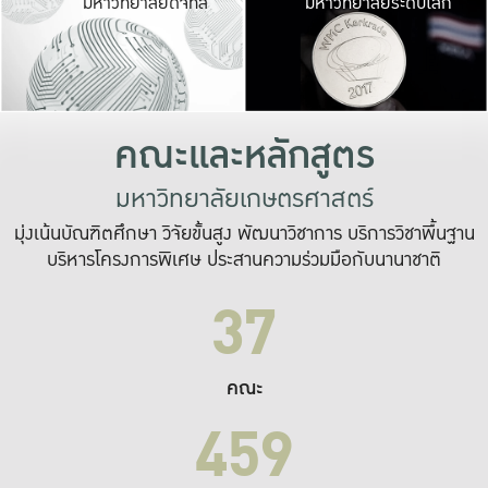
มหาวิทยาลัยดิจิทัล
มหาวิทยาลัยระดับโลก
เปลี่ยนแปลง และ
เพื่อทำงาน
ระบบสารสนเทศที่
คณะและหลักสูตร
มหาวิทยาลัยเกษตรศาสตร์
มุ่งเน้นบัณฑิตศึกษา วิจัยขั้นสูง พัฒนาวิชาการ บริการวิชาพื้นฐาน
บริหารโครงการพิเศษ ประสานความร่วมมือกับนานาชาติ
37
คณะ
459