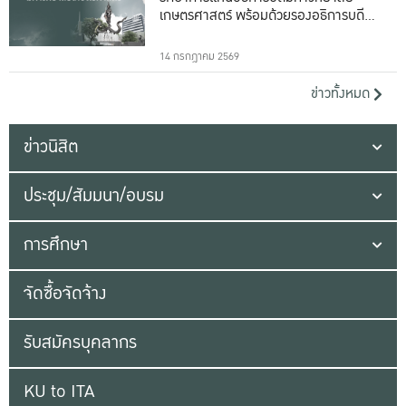
เกษตรศาสตร์ พร้อมด้วยรองอธิการบดีทั้ง
16 ท่าน
14 กรกฎาคม 2569
ข่าวทั้งหมด
ข่าวนิสิต
ประชุม/สัมมนา/อบรม
การศึกษา
จัดซื้อจัดจ้าง
รับสมัครบุคลากร
KU to ITA