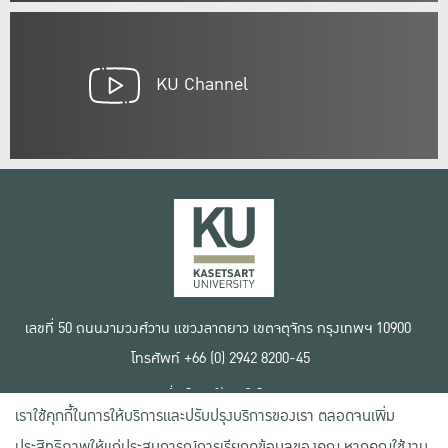
KU Channel
เลขที่ 50 ถนนงามวงศ์วาน แขวงลาดยาว เขตจตุจักร กรุงเทพฯ 10900
โทรศัพท์ +66 (0) 2942 8200-45
เงื่อนไขการใช้งานเว็บไซต์
เราใช้คุกกี้ในการให้บริการและปรับปรุงบริการของเรา ตลอดจนเพิ่ม
ข้อตกลงด้านสิทธิ์ใช้งาน
นโยบายความเป็นส่วนตัว
ประสิทธิภาพให้แก่ประสบการณ์การเรียกดูข้อมูลของคุณ หากคุณใช้งาน