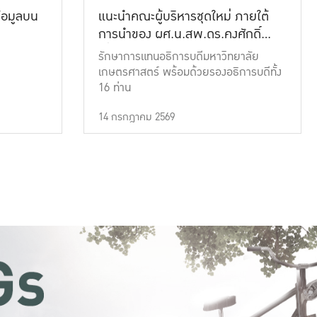
้อมูลบน
แนะนำคณะผู้บริหารชุดใหม่ ภายใต้
การนำของ ผศ.น.สพ.ดร.คงศักดิ์
เที่ยงธรรม
รักษาการแทนอธิการบดีมหาวิทยาลัย
เกษตรศาสตร์ พร้อมด้วยรองอธิการบดีทั้ง
16 ท่าน
14 กรกฎาคม 2569