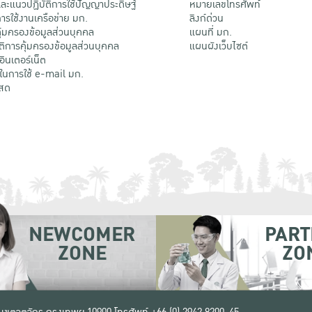
ะแนวปฏิบัติการใช้ปัญญาประดิษฐ์
หมายเลขโทรศัพท์
รใช้งานเครือข่าย มก.
ลิงก์ด่วน
้มครองข้อมูลส่วนบุคคล
แผนที่ มก.
ติการคุ้มครองข้อมูลส่วนบุคคล
แผนผังเว็บไซต์
้อินเตอร์เน็ต
ติในการใช้ e-mail มก.
สด
NEWCOMER
PART
ZONE
ZO
 เขตจตุจักร กรุงเทพฯ 10900
โทรศัพท์ +66 (0) 2942 8200-45