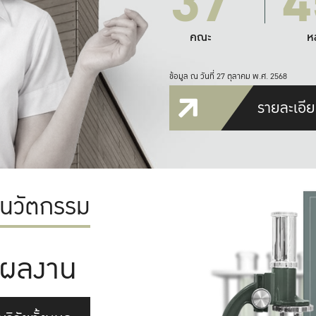
37
4
คณะ
ห
ข้อมูล ณ วันที่ 27 ตุลาคม พ.ศ. 2568
รายละเอีย
ะนวัตกรรม
ผลงาน