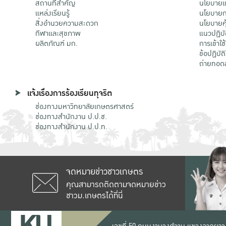
สถานที่สำคัญ
นโยบายแล
แหล่งเรียนรู้
นโยบายกา
สิ่งอำนวยความสะดวก
นโยบายคุ
กีฬาและสุขภาพ
แนวปฏิบั
ผลิตภัณฑ์ มก.
การเข้าใช
ข้อปฏิบั
ถ่ายทอด
แจ้งเรื่องการร้องเรียนทุจริต
ช่องทางมหาวิทยาลัยเกษตรศาสตร์
ช่องทางสำนักงาน ป.ป.ช.
ช่องทางสำนักงาน ป.ป.ท.
จดหมายข่าวชาวเกษตร
คุณสามารถติดตามจดหมายข่าว
ชาวม.เกษตรได้ที่นี่
เลขที่ 50 ถนนงามวงศ์วาน แขวงลาดยาว