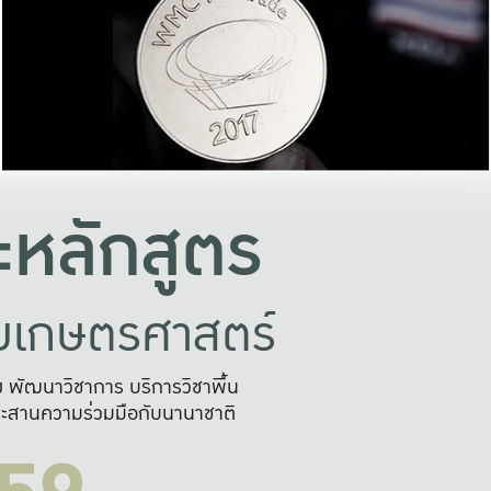
อย่างยั่งยืน
และผลักดันในการใช้ระบบส
ในภาพกว้าง
เพื่อการทำงานแบบ
ญหาจุดเล็กๆ
อข่ายขยายผล
สะดวก รวดเร
และนำไป
บริการด้าน AI อย
หลักสูตร
ัยเกษตรศาสตร์
สูง พัฒนาวิชาการ บริการวิชาพื้น
ะสานความร่วมมือกับนานาชาติ