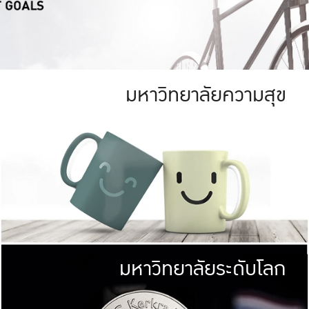
มหาวิทยาลัยความสุข
ย
สีเขียว
มหาวิทยาลัย
ก
สดใส หนาแน่น
ไม่ได้มีเป้าหมา
AN FOREST)
มหาวิทยาลัยชั้นนำทางด้านการว
ICULTURE)
แต่ KU มุ่งเน
าณ 1,400 ไร่
เพื่อสร้างคว
<< คลิก >>
ให้กับประชาชนใ
มหาวิทยาลัยระดับโลก
่อสังคม
มหาวิทยาลั
ามกินดีอยู่ดี
พร้อมที่จ