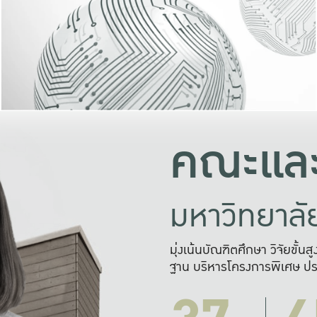
และความสุข
มองปัญหา
แก้ไขจากปั
และสร้างเครื
คณะและ
มหาวิทยาล
มุ่งเน้นบัณฑิตศึกษา วิจัยขั้น
ฐาน บริหารโครงการพิเศษ ปร