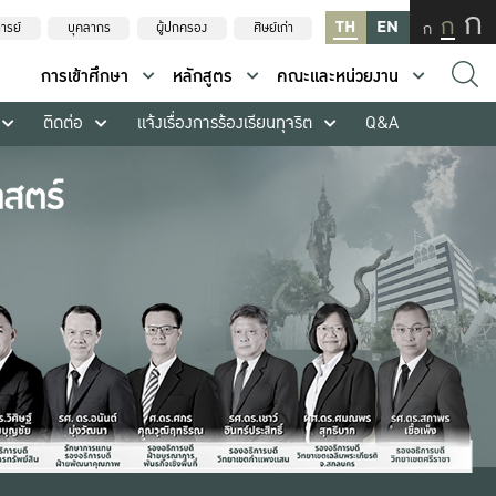
ก
ก
TH
EN
ก
ารย์
บุคลากร
ผู้ปกครอง
ศิษย์เก่า
การเข้าศึกษา
หลักสูตร
คณะและหน่วยงาน
ติดต่อ
แจ้งเรื่องการร้องเรียนทุจริต
Q&A