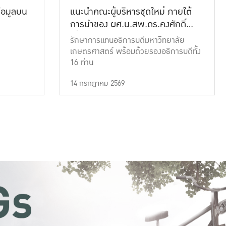
้อมูลบน
แนะนำคณะผู้บริหารชุดใหม่ ภายใต้
การนำของ ผศ.น.สพ.ดร.คงศักดิ์
เที่ยงธรรม
รักษาการแทนอธิการบดีมหาวิทยาลัย
เกษตรศาสตร์ พร้อมด้วยรองอธิการบดีทั้ง
16 ท่าน
14 กรกฎาคม 2569