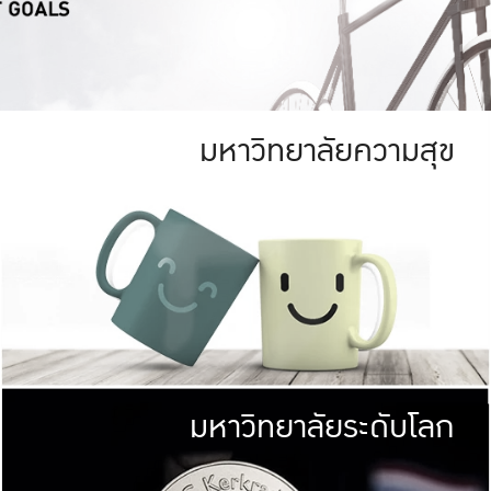
มหาวิทยาลัยความสุข
ย
สีเขียว
มหาวิทยาลัย
ก
สดใส หนาแน่น
ไม่ได้มีเป้าหมา
AN FOREST)
มหาวิทยาลัยชั้นนำทางด้านการว
ICULTURE)
แต่ KU มุ่งเน
าณ 1,400 ไร่
เพื่อสร้างคว
<< คลิก >>
ให้กับประชาชนใ
มหาวิทยาลัยระดับโลก
่อสังคม
มหาวิทยาลั
ามกินดีอยู่ดี
พร้อมที่จ