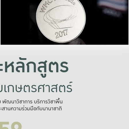
อย่างยั่งยืน
และผลักดันในการใช้ระบบส
ในภาพกว้าง
เพื่อการทำงานแบบ
ญหาจุดเล็กๆ
อข่ายขยายผล
สะดวก รวดเร
และนำไป
บริการด้าน AI อย
หลักสูตร
ัยเกษตรศาสตร์
สูง พัฒนาวิชาการ บริการวิชาพื้น
ะสานความร่วมมือกับนานาชาติ