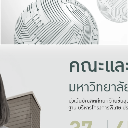
และความสุข
มองปัญหา
แก้ไขจากปั
และสร้างเครื
คณะและ
มหาวิทยาล
มุ่งเน้นบัณฑิตศึกษา วิจัยขั้น
ฐาน บริหารโครงการพิเศษ ปร