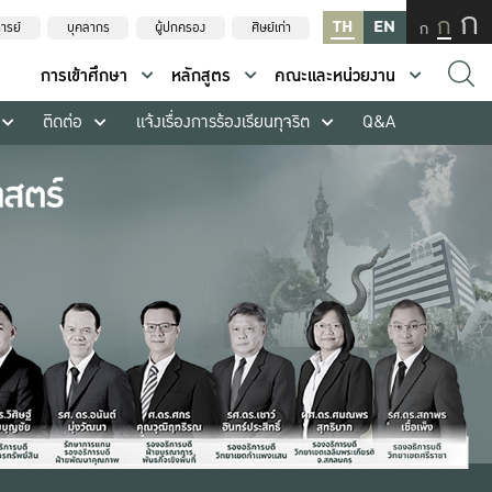
ก
ก
TH
EN
ก
ารย์
บุคลากร
ผู้ปกครอง
ศิษย์เก่า
การเข้าศึกษา
หลักสูตร
คณะและหน่วยงาน
ติดต่อ
แจ้งเรื่องการร้องเรียนทุจริต
Q&A