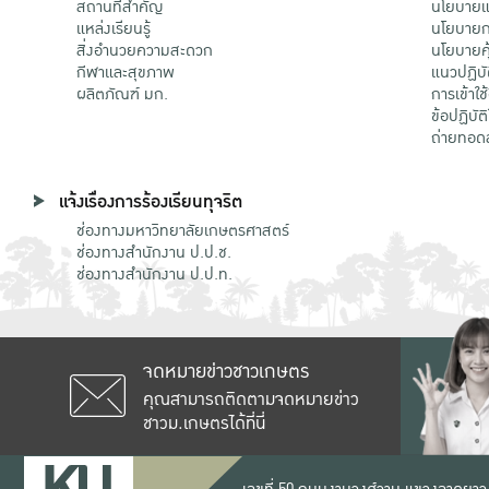
สถานที่สำคัญ
นโยบายแล
แหล่งเรียนรู้
นโยบายกา
สิ่งอำนวยความสะดวก
นโยบายคุ
กีฬาและสุขภาพ
แนวปฏิบั
ผลิตภัณฑ์ มก.
การเข้าใช
ข้อปฏิบั
ถ่ายทอด
แจ้งเรื่องการร้องเรียนทุจริต
ช่องทางมหาวิทยาลัยเกษตรศาสตร์
ช่องทางสำนักงาน ป.ป.ช.
ช่องทางสำนักงาน ป.ป.ท.
จดหมายข่าวชาวเกษตร
คุณสามารถติดตามจดหมายข่าว
ชาวม.เกษตรได้ที่นี่
เลขที่ 50 ถนนงามวงศ์วาน แขวงลาดยาว