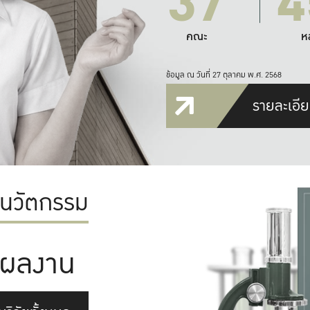
37
4
คณะ
ห
ข้อมูล ณ วันที่ 27 ตุลาคม พ.ศ. 2568
รายละเอีย
ะนวัตกรรม
ผลงาน