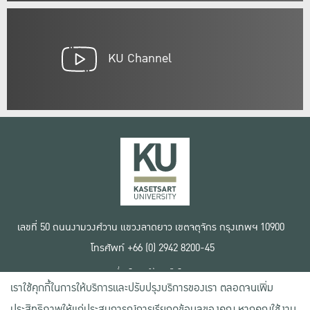
KU Channel
เลขที่ 50 ถนนงามวงศ์วาน แขวงลาดยาว เขตจตุจักร กรุงเทพฯ 10900
โทรศัพท์ +66 (0) 2942 8200-45
เงื่อนไขการใช้งานเว็บไซต์
เราใช้คุกกี้ในการให้บริการและปรับปรุงบริการของเรา ตลอดจนเพิ่ม
ข้อตกลงด้านสิทธิ์ใช้งาน
นโยบายความเป็นส่วนตัว
ประสิทธิภาพให้แก่ประสบการณ์การเรียกดูข้อมูลของคุณ หากคุณใช้งาน