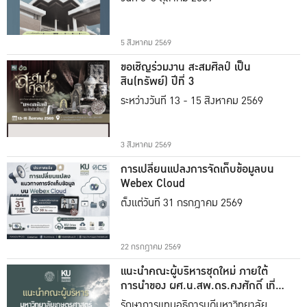
5 สิงหาคม 2569
ขอเชิญร่วมงาน สะสมศิลป์ เป็น
สิน(ทรัพย์) ปีที่ 3
ระหว่างวันที่ 13 - 15 สิงหาคม 2569
3 สิงหาคม 2569
การเปลี่ยนแปลงการจัดเก็บข้อมูลบน
Webex Cloud
ตั้งแต่วันที่ 31 กรกฎาคม 2569
22 กรกฎาคม 2569
แนะนำคณะผู้บริหารชุดใหม่ ภายใต้
การนำของ ผศ.น.สพ.ดร.คงศักดิ์ เที่ยง
ธรรม
รักษาการแทนอธิการบดีมหาวิทยาลัย