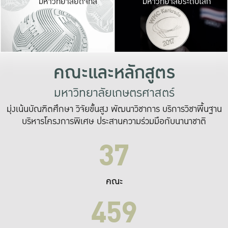
มหาวิทยาลัยดิจิทัล
มหาวิทยาลัยระดับโลก
เปลี่ยนแปลง และ
เพื่อทำงาน
ระบบสารสนเทศที่
คณะและหลักสูตร
มหาวิทยาลัยเกษตรศาสตร์
มุ่งเน้นบัณฑิตศึกษา วิจัยขั้นสูง พัฒนาวิชาการ บริการวิชาพื้นฐาน
บริหารโครงการพิเศษ ประสานความร่วมมือกับนานาชาติ
37
คณะ
459