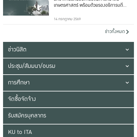
เกษตรศาสตร์ พร้อมด้วยรองอธิการบดีทั้ง
16 ท่าน
14 กรกฎาคม 2569
ข่าวทั้งหมด
ข่าวนิสิต
ประชุม/สัมมนา/อบรม
การศึกษา
จัดซื้อจัดจ้าง
รับสมัครบุคลากร
KU to ITA