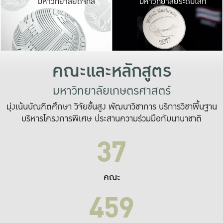
มหาวิทยาลัยดิจิทัล
มหาวิทยาลัยระดับโลก
เปลี่ยนแปลง และ
เพื่อทำงาน
ระบบสารสนเทศที่
คณะและหลักสูตร
มหาวิทยาลัยเกษตรศาสตร์
มุ่งเน้นบัณฑิตศึกษา วิจัยขั้นสูง พัฒนาวิชาการ บริการวิชาพื้นฐาน
บริหารโครงการพิเศษ ประสานความร่วมมือกับนานาชาติ
37
คณะ
459