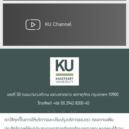
KU Channel
เลขที่ 50 ถนนงามวงศ์วาน แขวงลาดยาว เขตจตุจักร กรุงเทพฯ 10900
โทรศัพท์ +66 (0) 2942 8200-45
เงื่อนไขการใช้งานเว็บไซต์
เราใช้คุกกี้ในการให้บริการและปรับปรุงบริการของเรา ตลอดจนเพิ่ม
ข้อตกลงด้านสิทธิ์ใช้งาน
นโยบายความเป็นส่วนตัว
ประสิทธิภาพให้แก่ประสบการณ์การเรียกดูข้อมูลของคุณ หากคุณใช้งาน