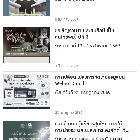
5 สิงหาคม 2569
ขอเชิญร่วมงาน สะสมศิลป์ เป็น
สิน(ทรัพย์) ปีที่ 3
ระหว่างวันที่ 13 - 15 สิงหาคม 2569
3 สิงหาคม 2569
การเปลี่ยนแปลงการจัดเก็บข้อมูลบน
Webex Cloud
ตั้งแต่วันที่ 31 กรกฎาคม 2569
22 กรกฎาคม 2569
แนะนำคณะผู้บริหารชุดใหม่ ภายใต้
การนำของ ผศ.น.สพ.ดร.คงศักดิ์ เที่ยง
ธรรม
รักษาการแทนอธิการบดีมหาวิทยาลัย