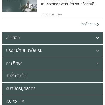
เกษตรศาสตร์ พร้อมด้วยรองอธิการบดีทั้ง
16 ท่าน
14 กรกฎาคม 2569
ข่าวทั้งหมด
ข่าวนิสิต
ประชุม/สัมมนา/อบรม
การศึกษา
จัดซื้อจัดจ้าง
รับสมัครบุคลากร
KU to ITA