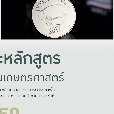
อย่างยั่งยืน
และผลักดันในการใช้ระบบส
ในภาพกว้าง
เพื่อการทำงานแบบ
ญหาจุดเล็กๆ
อข่ายขยายผล
สะดวก รวดเร
และนำไป
บริการด้าน AI อย
หลักสูตร
ัยเกษตรศาสตร์
สูง พัฒนาวิชาการ บริการวิชาพื้น
ะสานความร่วมมือกับนานาชาติ