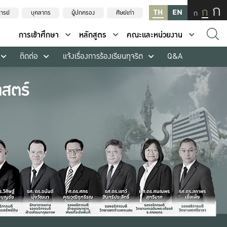
ก
ก
TH
EN
ก
ารย์
บุคลากร
ผู้ปกครอง
ศิษย์เก่า
การเข้าศึกษา
หลักสูตร
คณะและหน่วยงาน
ติดต่อ
แจ้งเรื่องการร้องเรียนทุจริต
Q&A