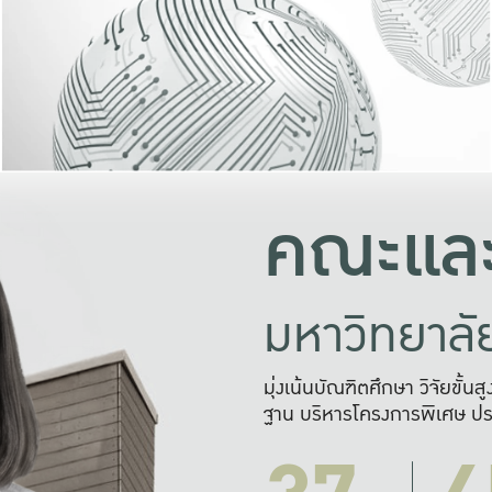
และความสุข
มองปัญหา
แก้ไขจากปั
และสร้างเครื
คณะและ
มหาวิทยาล
มุ่งเน้นบัณฑิตศึกษา วิจัยขั้น
ฐาน บริหารโครงการพิเศษ ปร