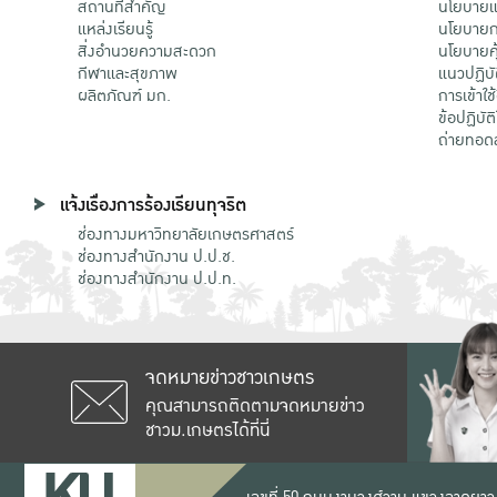
สถานที่สำคัญ
นโยบายแล
แหล่งเรียนรู้
นโยบายกา
สิ่งอำนวยความสะดวก
นโยบายคุ
กีฬาและสุขภาพ
แนวปฏิบั
ผลิตภัณฑ์ มก.
การเข้าใช
ข้อปฏิบั
ถ่ายทอด
แจ้งเรื่องการร้องเรียนทุจริต
ช่องทางมหาวิทยาลัยเกษตรศาสตร์
ช่องทางสำนักงาน ป.ป.ช.
ช่องทางสำนักงาน ป.ป.ท.
จดหมายข่าวชาวเกษตร
คุณสามารถติดตามจดหมายข่าว
ชาวม.เกษตรได้ที่นี่
เลขที่ 50 ถนนงามวงศ์วาน แขวงลาดยาว