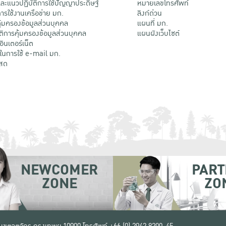
ะแนวปฏิบัติการใช้ปัญญาประดิษฐ์
หมายเลขโทรศัพท์
รใช้งานเครือข่าย มก.
ลิงก์ด่วน
้มครองข้อมูลส่วนบุคคล
แผนที่ มก.
ติการคุ้มครองข้อมูลส่วนบุคคล
แผนผังเว็บไซต์
้อินเตอร์เน็ต
ติในการใช้ e-mail มก.
สด
NEWCOMER
PART
ZONE
ZO
 เขตจตุจักร กรุงเทพฯ 10900
โทรศัพท์ +66 (0) 2942 8200-45