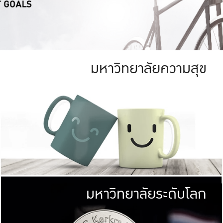
มหาวิทยาลัยความสุข
ย
สีเขียว
มหาวิทยาลัย
ก
สดใส หนาแน่น
ไม่ได้มีเป้าหมา
AN FOREST)
มหาวิทยาลัยชั้นนำทางด้านการว
ICULTURE)
แต่ KU มุ่งเน
าณ 1,400 ไร่
เพื่อสร้างคว
<< คลิก >>
ให้กับประชาชนใ
มหาวิทยาลัยระดับโลก
่อสังคม
มหาวิทยาลั
ามกินดีอยู่ดี
พร้อมที่จ