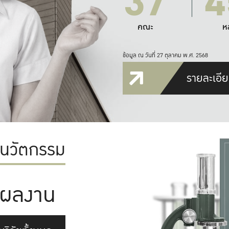
37
4
คณะ
ห
ข้อมูล ณ วันที่ 27 ตุลาคม พ.ศ. 2568
รายละเอีย
ะนวัตกรรม
ผลงาน