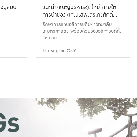
้อมูลบน
แนะนำคณะผู้บริหารชุดใหม่ ภายใต้
การนำของ ผศ.น.สพ.ดร.คงศักดิ์
เที่ยงธรรม
รักษาการแทนอธิการบดีมหาวิทยาลัย
เกษตรศาสตร์ พร้อมด้วยรองอธิการบดีทั้ง
16 ท่าน
14 กรกฎาคม 2569