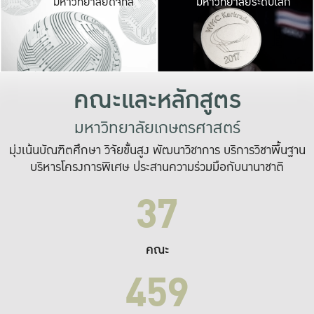
มหาวิทยาลัยดิจิทัล
มหาวิทยาลัยระดับโลก
เปลี่ยนแปลง และ
เพื่อทำงาน
ระบบสารสนเทศที่
คณะและหลักสูตร
มหาวิทยาลัยเกษตรศาสตร์
มุ่งเน้นบัณฑิตศึกษา วิจัยขั้นสูง พัฒนาวิชาการ บริการวิชาพื้นฐาน
บริหารโครงการพิเศษ ประสานความร่วมมือกับนานาชาติ
37
คณะ
459