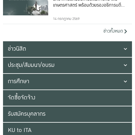
เกษตรศาสตร์ พร้อมด้วยรองอธิการบดีทั้ง
16 ท่าน
14 กรกฎาคม 2569
ข่าวทั้งหมด
ข่าวนิสิต
ประชุม/สัมมนา/อบรม
การศึกษา
จัดซื้อจัดจ้าง
รับสมัครบุคลากร
KU to ITA