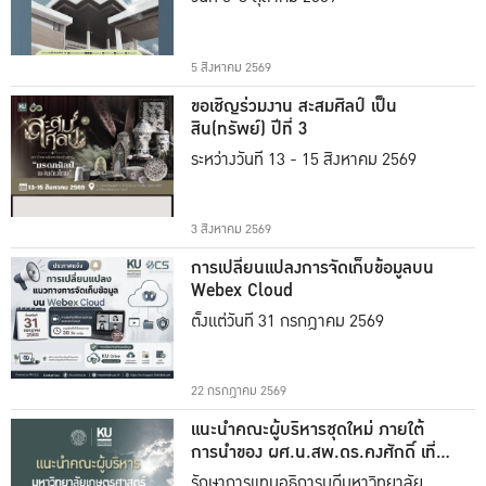
5 สิงหาคม 2569
ขอเชิญร่วมงาน สะสมศิลป์ เป็น
สิน(ทรัพย์) ปีที่ 3
ระหว่างวันที่ 13 - 15 สิงหาคม 2569
3 สิงหาคม 2569
การเปลี่ยนแปลงการจัดเก็บข้อมูลบน
Webex Cloud
ตั้งแต่วันที่ 31 กรกฎาคม 2569
22 กรกฎาคม 2569
แนะนำคณะผู้บริหารชุดใหม่ ภายใต้
การนำของ ผศ.น.สพ.ดร.คงศักดิ์ เที่ยง
ธรรม
รักษาการแทนอธิการบดีมหาวิทยาลัย