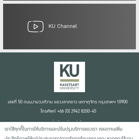
KU Channel
เลขที่ 50 ถนนงามวงศ์วาน แขวงลาดยาว เขตจตุจักร กรุงเทพฯ 10900
โทรศัพท์ +66 (0) 2942 8200-45
เงื่อนไขการใช้งานเว็บไซต์
เราใช้คุกกี้ในการให้บริการและปรับปรุงบริการของเรา ตลอดจนเพิ่ม
ข้อตกลงด้านสิทธิ์ใช้งาน
นโยบายความเป็นส่วนตัว
ประสิทธิภาพให้แก่ประสบการณ์การเรียกดูข้อมูลของคุณ หากคุณใช้งาน