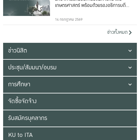
เกษตรศาสตร์ พร้อมด้วยรองอธิการบดีทั้ง
16 ท่าน
14 กรกฎาคม 2569
ข่าวทั้งหมด
ข่าวนิสิต
ประชุม/สัมมนา/อบรม
การศึกษา
จัดซื้อจัดจ้าง
รับสมัครบุคลากร
KU to ITA