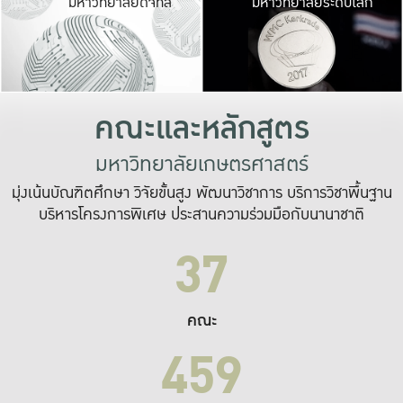
มหาวิทยาลัยดิจิทัล
มหาวิทยาลัยระดับโลก
เปลี่ยนแปลง และ
เพื่อทำงาน
ระบบสารสนเทศที่
คณะและหลักสูตร
มหาวิทยาลัยเกษตรศาสตร์
มุ่งเน้นบัณฑิตศึกษา วิจัยขั้นสูง พัฒนาวิชาการ บริการวิชาพื้นฐาน
บริหารโครงการพิเศษ ประสานความร่วมมือกับนานาชาติ
37
คณะ
459