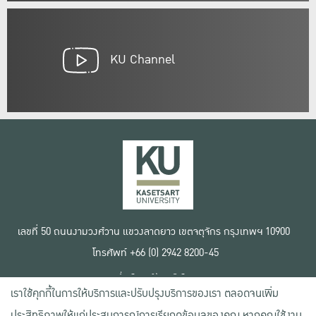
KU Channel
เลขที่ 50 ถนนงามวงศ์วาน แขวงลาดยาว เขตจตุจักร กรุงเทพฯ 10900
โทรศัพท์ +66 (0) 2942 8200-45
เงื่อนไขการใช้งานเว็บไซต์
เราใช้คุกกี้ในการให้บริการและปรับปรุงบริการของเรา ตลอดจนเพิ่ม
ข้อตกลงด้านสิทธิ์ใช้งาน
นโยบายความเป็นส่วนตัว
ประสิทธิภาพให้แก่ประสบการณ์การเรียกดูข้อมูลของคุณ หากคุณใช้งาน