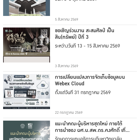
5 สิงหาคม 2569
ขอเชิญร่วมงาน สะสมศิลป์ เป็น
สิน(ทรัพย์) ปีที่ 3
ระหว่างวันที่ 13 - 15 สิงหาคม 2569
3 สิงหาคม 2569
การเปลี่ยนแปลงการจัดเก็บข้อมูลบน
Webex Cloud
ตั้งแต่วันที่ 31 กรกฎาคม 2569
22 กรกฎาคม 2569
แนะนำคณะผู้บริหารชุดใหม่ ภายใต้
การนำของ ผศ.น.สพ.ดร.คงศักดิ์ เที่ยง
ธรรม
รักษาการแทนอธิการบดีมหาวิทยาลัย