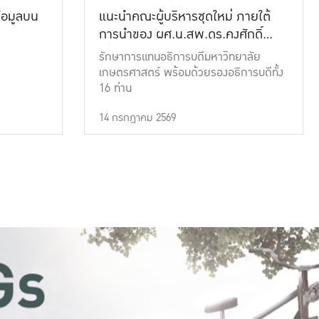
้อมูลบน
แนะนำคณะผู้บริหารชุดใหม่ ภายใต้
การนำของ ผศ.น.สพ.ดร.คงศักดิ์
เที่ยงธรรม
รักษาการแทนอธิการบดีมหาวิทยาลัย
เกษตรศาสตร์ พร้อมด้วยรองอธิการบดีทั้ง
16 ท่าน
14 กรกฎาคม 2569