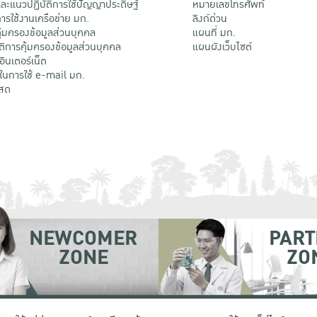
ะแนวปฏิบัติการใช้ปัญญาประดิษฐ์
หมายเลขโทรศัพท์
รใช้งานเครือข่าย มก.
ลิงก์ด่วน
้มครองข้อมูลส่วนบุคคล
แผนที่ มก.
ติการคุ้มครองข้อมูลส่วนบุคคล
แผนผังเว็บไซต์
้อินเตอร์เน็ต
ติในการใช้ e-mail มก.
สด
NEWCOMER
PART
ZONE
ZO
 เขตจตุจักร กรุงเทพฯ 10900
โทรศัพท์ +66 (0) 2942 8200-45