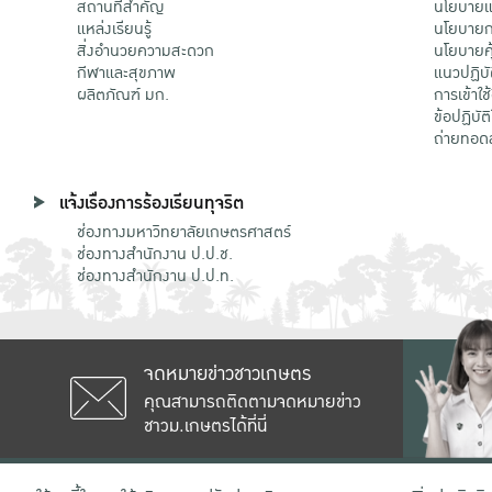
สถานที่สำคัญ
นโยบายแล
แหล่งเรียนรู้
นโยบายกา
สิ่งอำนวยความสะดวก
นโยบายคุ
กีฬาและสุขภาพ
แนวปฏิบั
ผลิตภัณฑ์ มก.
การเข้าใช
ข้อปฏิบั
ถ่ายทอด
แจ้งเรื่องการร้องเรียนทุจริต
ช่องทางมหาวิทยาลัยเกษตรศาสตร์
ช่องทางสำนักงาน ป.ป.ช.
ช่องทางสำนักงาน ป.ป.ท.
จดหมายข่าวชาวเกษตร
คุณสามารถติดตามจดหมายข่าว
ชาวม.เกษตรได้ที่นี่
เลขที่ 50 ถนนงามวงศ์วาน แขวงลาดยาว