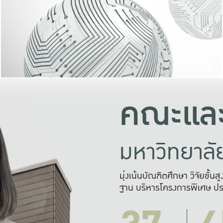
และความสุข
มองปัญหา
แก้ไขจากปั
และสร้างเครื
คณะและ
มหาวิทยาล
มุ่งเน้นบัณฑิตศึกษา วิจัยขั้น
ฐาน บริหารโครงการพิเศษ ปร