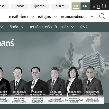
ก
ก
TH
EN
ก
ารย์
บุคลากร
ผู้ปกครอง
ศิษย์เก่า
การเข้าศึกษา
หลักสูตร
คณะและหน่วยงาน
ติดต่อ
แจ้งเรื่องการร้องเรียนทุจริต
Q&A