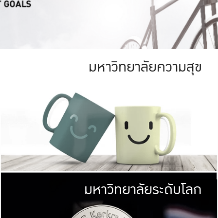
มหาวิทยาลัยความสุข
ย
สีเขียว
มหาวิทยาลัย
ก
สดใส หนาแน่น
ไม่ได้มีเป้าหมา
AN FOREST)
มหาวิทยาลัยชั้นนำทางด้านการว
ICULTURE)
แต่ KU มุ่งเน
าณ 1,400 ไร่
เพื่อสร้างคว
<< คลิก >>
ให้กับประชาชนใ
มหาวิทยาลัยระดับโลก
่อสังคม
มหาวิทยาลั
ามกินดีอยู่ดี
พร้อมที่จ