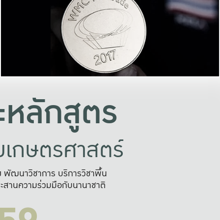
อย่างยั่งยืน
และผลักดันในการใช้ระบบส
ในภาพกว้าง
เพื่อการทำงานแบบ
ญหาจุดเล็กๆ
อข่ายขยายผล
สะดวก รวดเร
และนำไป
บริการด้าน AI อย
หลักสูตร
ัยเกษตรศาสตร์
สูง พัฒนาวิชาการ บริการวิชาพื้น
ะสานความร่วมมือกับนานาชาติ