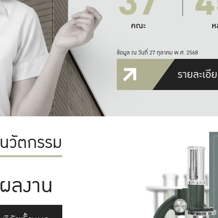
37
4
คณะ
ห
ข้อมูล ณ วันที่ 27 ตุลาคม พ.ศ. 2568
รายละเอีย
ะนวัตกรรม
ผลงาน