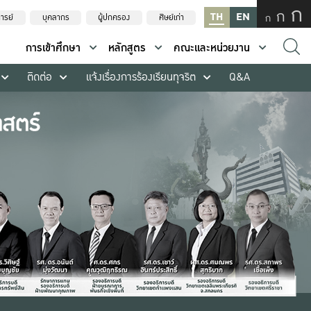
ก
ก
TH
EN
ก
ารย์
บุคลากร
ผู้ปกครอง
ศิษย์เก่า
การเข้าศึกษา
หลักสูตร
คณะและหน่วยงาน
ติดต่อ
แจ้งเรื่องการร้องเรียนทุจริต
Q&A