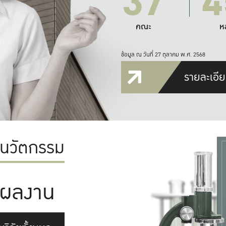
37
4
คณะ
ห
ข้อมูล ณ วันที่ 27 ตุลาคม พ.ศ. 2568
รายละเอีย
ะนวัตกรรม
ผลงาน