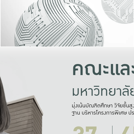
และความสุข
มองปัญหา
แก้ไขจากปั
และสร้างเครื
คณะและ
มหาวิทยาล
มุ่งเน้นบัณฑิตศึกษา วิจัยขั้น
ฐาน บริหารโครงการพิเศษ ปร