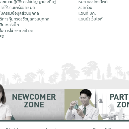
ะแนวปฏิบัติการใช้ปัญญาประดิษฐ์
หมายเลขโทรศัพท์
รใช้งานเครือข่าย มก.
ลิงก์ด่วน
้มครองข้อมูลส่วนบุคคล
แผนที่ มก.
ติการคุ้มครองข้อมูลส่วนบุคคล
แผนผังเว็บไซต์
้อินเตอร์เน็ต
ติในการใช้ e-mail มก.
สด
NEWCOMER
PART
ZONE
ZO
 เขตจตุจักร กรุงเทพฯ 10900
โทรศัพท์ +66 (0) 2942 8200-45