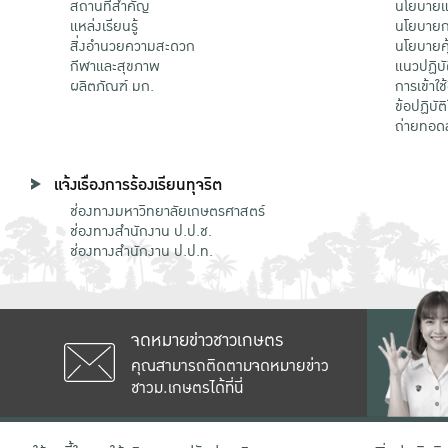
สถานที่สำคัญ
นโยบายแล
แหล่งเรียนรู้
นโยบายกา
สิ่งอำนวยความสะดวก
นโยบายคุ
กีฬาและสุขภาพ
แนวปฏิบั
ผลิตภัณฑ์ มก.
การเข้าใช
ข้อปฏิบั
ถ่ายทอด
แจ้งเรื่องการร้องเรียนทุจริต
ช่องทางมหาวิทยาลัยเกษตรศาสตร์
ช่องทางสำนักงาน ป.ป.ช.
ช่องทางสำนักงาน ป.ป.ท.
จดหมายข่าวชาวเกษตร
คุณสามารถติดตามจดหมายข่าว
ชาวม.เกษตรได้ที่นี่
เลขที่ 50 ถนนงามวงศ์วาน แขวงลาดยาว