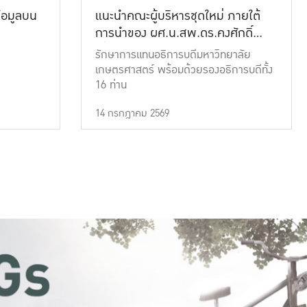
้อมูลบน
แนะนำคณะผู้บริหารชุดใหม่ ภายใต้
การนำของ ผศ.น.สพ.ดร.คงศักดิ์
เที่ยงธรรม
รักษาการแทนอธิการบดีมหาวิทยาลัย
เกษตรศาสตร์ พร้อมด้วยรองอธิการบดีทั้ง
16 ท่าน
14 กรกฎาคม 2569