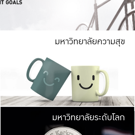
มหาวิทยาลัยความสุข
ย
สีเขียว
มหาวิทยาลัย
ก
สดใส หนาแน่น
ไม่ได้มีเป้าหมา
AN FOREST)
มหาวิทยาลัยชั้นนำทางด้านการว
ICULTURE)
แต่ KU มุ่งเน
าณ 1,400 ไร่
เพื่อสร้างคว
<< คลิก >>
ให้กับประชาชนใ
มหาวิทยาลัยระดับโลก
่อสังคม
มหาวิทยาลั
ามกินดีอยู่ดี
พร้อมที่จ