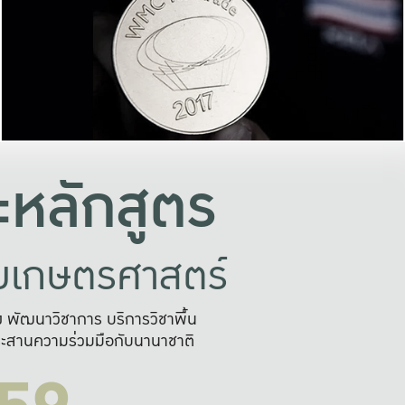
อย่างยั่งยืน
และผลักดันในการใช้ระบบส
ในภาพกว้าง
เพื่อการทำงานแบบ
ญหาจุดเล็กๆ
อข่ายขยายผล
สะดวก รวดเร
และนำไป
บริการด้าน AI อย
หลักสูตร
ัยเกษตรศาสตร์
สูง พัฒนาวิชาการ บริการวิชาพื้น
ะสานความร่วมมือกับนานาชาติ