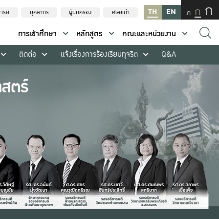
ก
ก
TH
EN
ก
ารย์
บุคลากร
ผู้ปกครอง
ศิษย์เก่า
การเข้าศึกษา
หลักสูตร
คณะและหน่วยงาน
ติดต่อ
แจ้งเรื่องการร้องเรียนทุจริต
Q&A