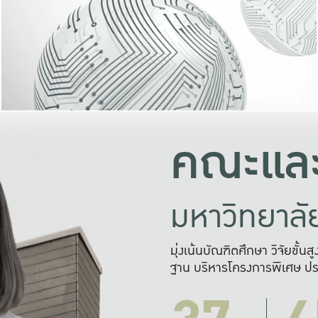
และความสุข
มองปัญหา
แก้ไขจากปั
และสร้างเครื
คณะและ
มหาวิทยาล
มุ่งเน้นบัณฑิตศึกษา วิจัยขั้น
ฐาน บริหารโครงการพิเศษ ปร