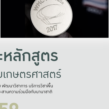
อย่างยั่งยืน
และผลักดันในการใช้ระบบส
ในภาพกว้าง
เพื่อการทำงานแบบ
ญหาจุดเล็กๆ
อข่ายขยายผล
สะดวก รวดเร
และนำไป
บริการด้าน AI อย
หลักสูตร
ัยเกษตรศาสตร์
สูง พัฒนาวิชาการ บริการวิชาพื้น
ะสานความร่วมมือกับนานาชาติ