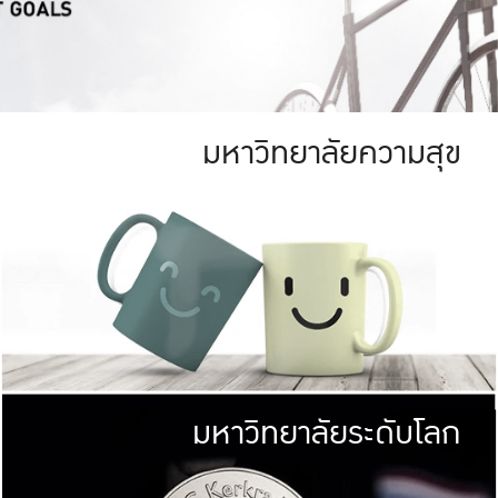
มหาวิทยาลัยความสุข
ย
สีเขียว
มหาวิทยาลัย
ก
สดใส หนาแน่น
ไม่ได้มีเป้าหมา
AN FOREST)
มหาวิทยาลัยชั้นนำทางด้านการว
ICULTURE)
แต่ KU มุ่งเน
าณ 1,400 ไร่
เพื่อสร้างคว
<< คลิก >>
ให้กับประชาชนใ
มหาวิทยาลัยระดับโลก
่อสังคม
มหาวิทยาลั
ามกินดีอยู่ดี
พร้อมที่จ