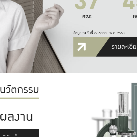
37
4
คณะ
ห
ข้อมูล ณ วันที่ 27 ตุลาคม พ.ศ. 2568
รายละเอีย
ะนวัตกรรม
ผลงาน