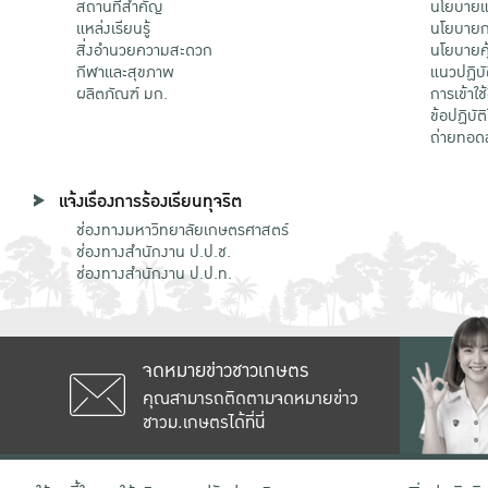
สถานที่สำคัญ
นโยบายแล
แหล่งเรียนรู้
นโยบายกา
สิ่งอำนวยความสะดวก
นโยบายคุ
กีฬาและสุขภาพ
แนวปฏิบั
ผลิตภัณฑ์ มก.
การเข้าใช
ข้อปฏิบั
ถ่ายทอด
แจ้งเรื่องการร้องเรียนทุจริต
ช่องทางมหาวิทยาลัยเกษตรศาสตร์
ช่องทางสำนักงาน ป.ป.ช.
ช่องทางสำนักงาน ป.ป.ท.
จดหมายข่าวชาวเกษตร
คุณสามารถติดตามจดหมายข่าว
ชาวม.เกษตรได้ที่นี่
เลขที่ 50 ถนนงามวงศ์วาน แขวงลาดยาว