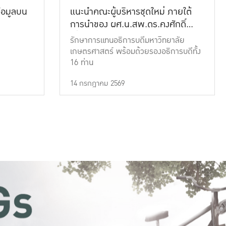
้อมูลบน
แนะนำคณะผู้บริหารชุดใหม่ ภายใต้
การนำของ ผศ.น.สพ.ดร.คงศักดิ์
เที่ยงธรรม
รักษาการแทนอธิการบดีมหาวิทยาลัย
เกษตรศาสตร์ พร้อมด้วยรองอธิการบดีทั้ง
16 ท่าน
14 กรกฎาคม 2569