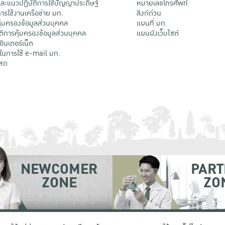
ะแนวปฏิบัติการใช้ปัญญาประดิษฐ์
หมายเลขโทรศัพท์
รใช้งานเครือข่าย มก.
ลิงก์ด่วน
้มครองข้อมูลส่วนบุคคล
แผนที่ มก.
ติการคุ้มครองข้อมูลส่วนบุคคล
แผนผังเว็บไซต์
้อินเตอร์เน็ต
ติในการใช้ e-mail มก.
สด
NEWCOMER
PART
ZONE
ZO
 เขตจตุจักร กรุงเทพฯ 10900
โทรศัพท์ +66 (0) 2942 8200-45