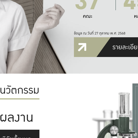
37
4
คณะ
ห
ข้อมูล ณ วันที่ 27 ตุลาคม พ.ศ. 2568
รายละเอีย
ะนวัตกรรม
ผลงาน