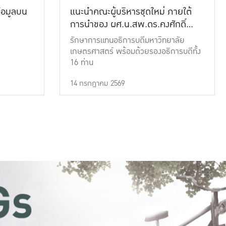
้อมูลบน
แนะนำคณะผู้บริหารชุดใหม่ ภายใต้
การนำของ ผศ.น.สพ.ดร.คงศักดิ์
เที่ยงธรรม
รักษาการแทนอธิการบดีมหาวิทยาลัย
เกษตรศาสตร์ พร้อมด้วยรองอธิการบดีทั้ง
16 ท่าน
14 กรกฎาคม 2569