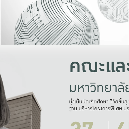
และความสุข
มองปัญหา
แก้ไขจากปั
และสร้างเครื
คณะและ
มหาวิทยาล
มุ่งเน้นบัณฑิตศึกษา วิจัยขั้น
ฐาน บริหารโครงการพิเศษ ปร