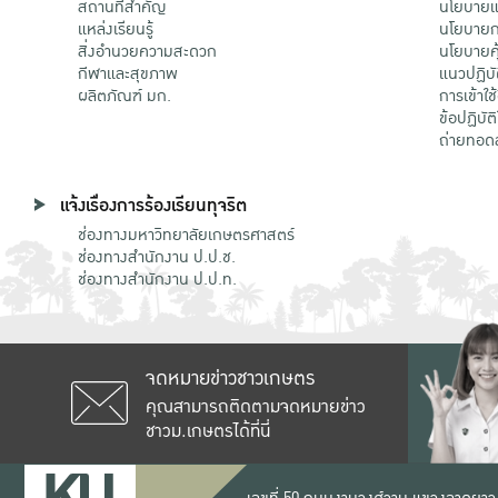
สถานที่สำคัญ
นโยบายแล
แหล่งเรียนรู้
นโยบายกา
สิ่งอำนวยความสะดวก
นโยบายคุ
กีฬาและสุขภาพ
แนวปฏิบั
ผลิตภัณฑ์ มก.
การเข้าใช
ข้อปฏิบั
ถ่ายทอด
แจ้งเรื่องการร้องเรียนทุจริต
ช่องทางมหาวิทยาลัยเกษตรศาสตร์
ช่องทางสำนักงาน ป.ป.ช.
ช่องทางสำนักงาน ป.ป.ท.
จดหมายข่าวชาวเกษตร
คุณสามารถติดตามจดหมายข่าว
ชาวม.เกษตรได้ที่นี่
เลขที่ 50 ถนนงามวงศ์วาน แขวงลาดยาว