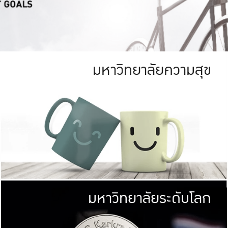
มหาวิทยาลัยความสุข
ย
สีเขียว
มหาวิทยาลัย
ก
สดใส หนาแน่น
ไม่ได้มีเป้าหมา
AN FOREST)
มหาวิทยาลัยชั้นนำทางด้านการว
ICULTURE)
แต่ KU มุ่งเน
าณ 1,400 ไร่
เพื่อสร้างคว
<< คลิก >>
ให้กับประชาชนใ
มหาวิทยาลัยระดับโลก
่อสังคม
มหาวิทยาลั
ามกินดีอยู่ดี
พร้อมที่จ