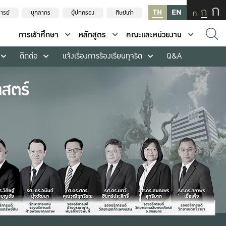
ก
ก
TH
EN
ก
ารย์
บุคลากร
ผู้ปกครอง
ศิษย์เก่า
การเข้าศึกษา
หลักสูตร
คณะและหน่วยงาน
ติดต่อ
แจ้งเรื่องการร้องเรียนทุจริต
Q&A