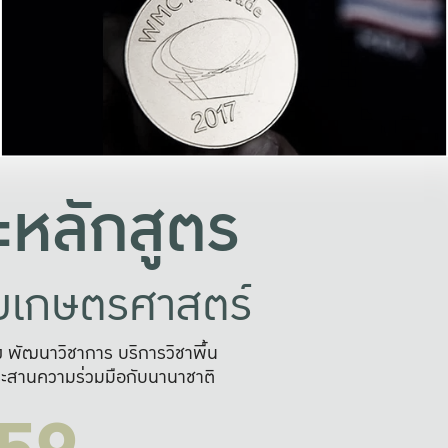
อย่างยั่งยืน
และผลักดันในการใช้ระบบส
ในภาพกว้าง
เพื่อการทำงานแบบ
ญหาจุดเล็กๆ
อข่ายขยายผล
สะดวก รวดเร
และนำไป
บริการด้าน AI อย
หลักสูตร
ัยเกษตรศาสตร์
สูง พัฒนาวิชาการ บริการวิชาพื้น
ะสานความร่วมมือกับนานาชาติ