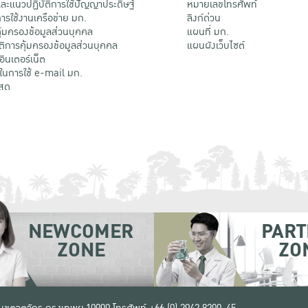
ะแนวปฏิบัติการใช้ปัญญาประดิษฐ์
หมายเลขโทรศัพท์
รใช้งานเครือข่าย มก.
ลิงก์ด่วน
้มครองข้อมูลส่วนบุคคล
แผนที่ มก.
ติการคุ้มครองข้อมูลส่วนบุคคล
แผนผังเว็บไซต์
้อินเตอร์เน็ต
ติในการใช้ e-mail มก.
สด
NEWCOMER
PART
ZONE
ZO
 เขตจตุจักร กรุงเทพฯ 10900
โทรศัพท์ +66 (0) 2942 8200-45