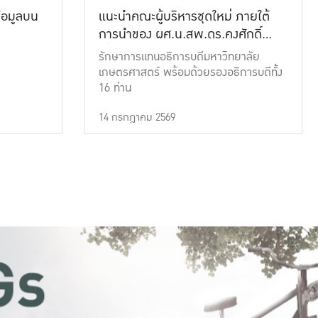
้อมูลบน
แนะนำคณะผู้บริหารชุดใหม่ ภายใต้
การนำของ ผศ.น.สพ.ดร.คงศักดิ์
เที่ยงธรรม
รักษาการแทนอธิการบดีมหาวิทยาลัย
เกษตรศาสตร์ พร้อมด้วยรองอธิการบดีทั้ง
16 ท่าน
14 กรกฎาคม 2569