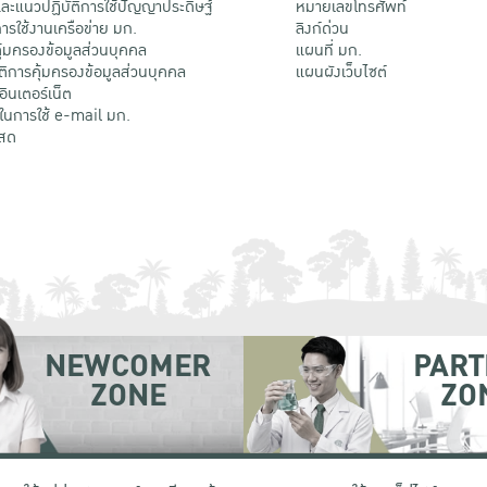
ะแนวปฏิบัติการใช้ปัญญาประดิษฐ์
หมายเลขโทรศัพท์
รใช้งานเครือข่าย มก.
ลิงก์ด่วน
้มครองข้อมูลส่วนบุคคล
แผนที่ มก.
ติการคุ้มครองข้อมูลส่วนบุคคล
แผนผังเว็บไซต์
้อินเตอร์เน็ต
ติในการใช้ e-mail มก.
สด
NEWCOMER
PART
ZONE
ZO
 เขตจตุจักร กรุงเทพฯ 10900
โทรศัพท์ +66 (0) 2942 8200-45