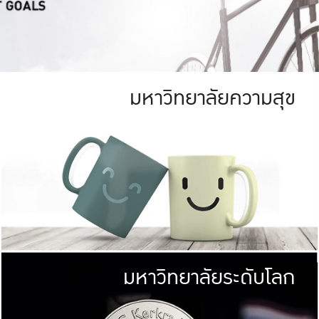
มหาวิทยาลัยความสุข
ย
สีเขียว
มหาวิทยาลัย
ก
สดใส หนาแน่น
ไม่ได้มีเป้าหมา
AN FOREST)
มหาวิทยาลัยชั้นนำทางด้านการว
ICULTURE)
แต่ KU มุ่งเน
าณ 1,400 ไร่
เพื่อสร้างคว
<< คลิก >>
ให้กับประชาชนใ
มหาวิทยาลัยระดับโลก
่อสังคม
มหาวิทยาลั
ามกินดีอยู่ดี
พร้อมที่จ