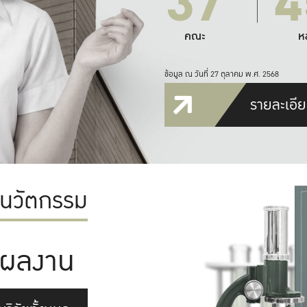
37
4
คณะ
ห
ข้อมูล ณ วันที่ 27 ตุลาคม พ.ศ. 2568
รายละเอีย
ะนวัตกรรม
ผลงาน