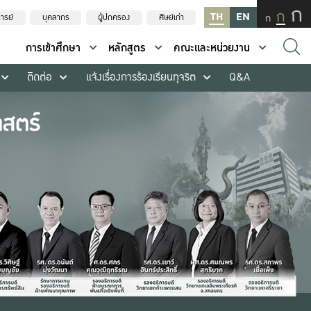
ก
ก
TH
EN
ก
ารย์
บุคลากร
ผู้ปกครอง
ศิษย์เก่า
การเข้าศึกษา
หลักสูตร
คณะและหน่วยงาน
ติดต่อ
แจ้งเรื่องการร้องเรียนทุจริต
Q&A