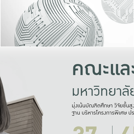
และความสุข
มองปัญหา
แก้ไขจากปั
และสร้างเครื
คณะและ
มหาวิทยาล
มุ่งเน้นบัณฑิตศึกษา วิจัยขั้น
ฐาน บริหารโครงการพิเศษ ปร