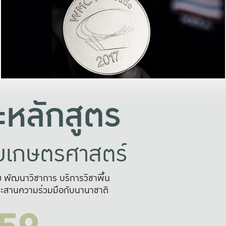
อย่างยั่งยืน
และผลักดันในการใช้ระบบส
ในภาพกว้าง
เพื่อการทำงานแบบ
ญหาจุดเล็กๆ
อข่ายขยายผล
สะดวก รวดเร
และนำไป
บริการด้าน AI อย
หลักสูตร
ัยเกษตรศาสตร์
สูง พัฒนาวิชาการ บริการวิชาพื้น
ะสานความร่วมมือกับนานาชาติ