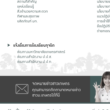
สถานที่สำคัญ
นโยบายแล
แหล่งเรียนรู้
นโยบายกา
สิ่งอำนวยความสะดวก
นโยบายคุ
กีฬาและสุขภาพ
แนวปฏิบั
ผลิตภัณฑ์ มก.
การเข้าใช
ข้อปฏิบั
ถ่ายทอด
แจ้งเรื่องการร้องเรียนทุจริต
ช่องทางมหาวิทยาลัยเกษตรศาสตร์
ช่องทางสำนักงาน ป.ป.ช.
ช่องทางสำนักงาน ป.ป.ท.
จดหมายข่าวชาวเกษตร
คุณสามารถติดตามจดหมายข่าว
ชาวม.เกษตรได้ที่นี่
เลขที่ 50 ถนนงามวงศ์วาน แขวงลาดยาว