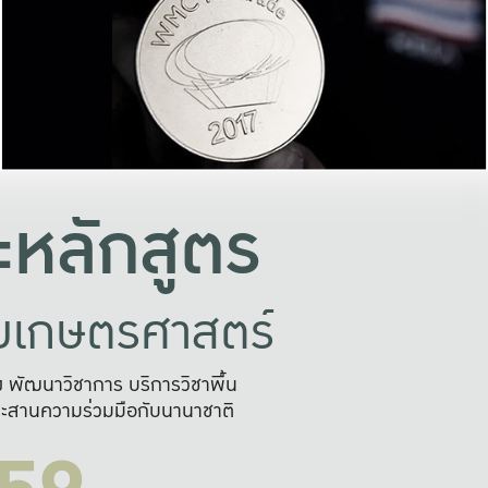
อย่างยั่งยืน
และผลักดันในการใช้ระบบส
ในภาพกว้าง
เพื่อการทำงานแบบ
ญหาจุดเล็กๆ
อข่ายขยายผล
สะดวก รวดเร
และนำไป
บริการด้าน AI อย
หลักสูตร
ัยเกษตรศาสตร์
สูง พัฒนาวิชาการ บริการวิชาพื้น
ะสานความร่วมมือกับนานาชาติ