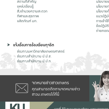
สถานที่สำคัญ
นโยบายแล
แหล่งเรียนรู้
นโยบายกา
สิ่งอำนวยความสะดวก
นโยบายคุ
กีฬาและสุขภาพ
แนวปฏิบั
ผลิตภัณฑ์ มก.
การเข้าใช
ข้อปฏิบั
ถ่ายทอด
แจ้งเรื่องการร้องเรียนทุจริต
ช่องทางมหาวิทยาลัยเกษตรศาสตร์
ช่องทางสำนักงาน ป.ป.ช.
ช่องทางสำนักงาน ป.ป.ท.
จดหมายข่าวชาวเกษตร
คุณสามารถติดตามจดหมายข่าว
ชาวม.เกษตรได้ที่นี่
เลขที่ 50 ถนนงามวงศ์วาน แขวงลาดยาว