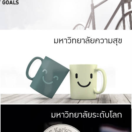
มหาวิทยาลัยความสุข
ย
สีเขียว
มหาวิทยาลัย
ก
สดใส หนาแน่น
ไม่ได้มีเป้าหมา
AN FOREST)
มหาวิทยาลัยชั้นนำทางด้านการว
ICULTURE)
แต่ KU มุ่งเน
าณ 1,400 ไร่
เพื่อสร้างคว
<< คลิก >>
ให้กับประชาชนใ
มหาวิทยาลัยระดับโลก
่อสังคม
มหาวิทยาลั
ามกินดีอยู่ดี
พร้อมที่จ