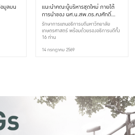
้อมูลบน
แนะนำคณะผู้บริหารชุดใหม่ ภายใต้
การนำของ ผศ.น.สพ.ดร.คงศักดิ์
เที่ยงธรรม
รักษาการแทนอธิการบดีมหาวิทยาลัย
เกษตรศาสตร์ พร้อมด้วยรองอธิการบดีทั้ง
16 ท่าน
14 กรกฎาคม 2569