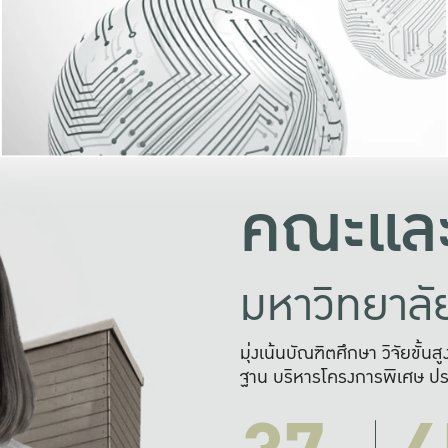
และความสุข
มองปัญหา
แก้ไขจากปั
และสร้างเครื
คณะและ
มหาวิทยาล
มุ่งเน้นบัณฑิตศึกษา วิจัยขั้น
ฐาน บริหารโครงการพิเศษ ปร