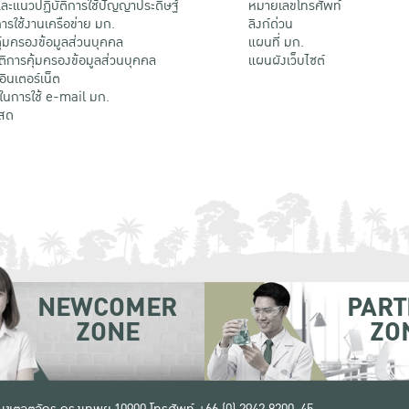
ะแนวปฏิบัติการใช้ปัญญาประดิษฐ์
หมายเลขโทรศัพท์
รใช้งานเครือข่าย มก.
ลิงก์ด่วน
้มครองข้อมูลส่วนบุคคล
แผนที่ มก.
ติการคุ้มครองข้อมูลส่วนบุคคล
แผนผังเว็บไซต์
้อินเตอร์เน็ต
ติในการใช้ e-mail มก.
สด
NEWCOMER
PART
ZONE
ZO
 เขตจตุจักร กรุงเทพฯ 10900
โทรศัพท์ +66 (0) 2942 8200-45