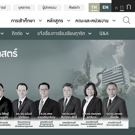
ก
ก
TH
EN
ก
ารย์
บุคลากร
ผู้ปกครอง
ศิษย์เก่า
การเข้าศึกษา
หลักสูตร
คณะและหน่วยงาน
ติดต่อ
แจ้งเรื่องการร้องเรียนทุจริต
Q&A