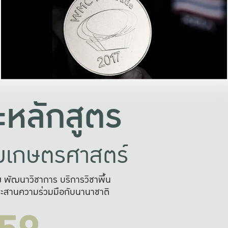
อย่างยั่งยืน
และผลักดันในการใช้ระบบส
ในภาพกว้าง
เพื่อการทำงานแบบ
ญหาจุดเล็กๆ
อข่ายขยายผล
สะดวก รวดเร
และนำไป
บริการด้าน AI อย
หลักสูตร
ัยเกษตรศาสตร์
สูง พัฒนาวิชาการ บริการวิชาพื้น
ะสานความร่วมมือกับนานาชาติ