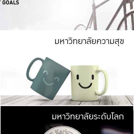
มหาวิทยาลัยความสุข
ย
สีเขียว
มหาวิทยาลัย
ก
สดใส หนาแน่น
ไม่ได้มีเป้าหมา
AN FOREST)
มหาวิทยาลัยชั้นนำทางด้านการว
ICULTURE)
แต่ KU มุ่งเน
าณ 1,400 ไร่
เพื่อสร้างคว
<< คลิก >>
ให้กับประชาชนใ
มหาวิทยาลัยระดับโลก
่อสังคม
มหาวิทยาลั
ามกินดีอยู่ดี
พร้อมที่จ