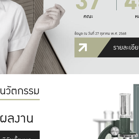
37
4
คณะ
ห
ข้อมูล ณ วันที่ 27 ตุลาคม พ.ศ. 2568
รายละเอีย
ะนวัตกรรม
ผลงาน