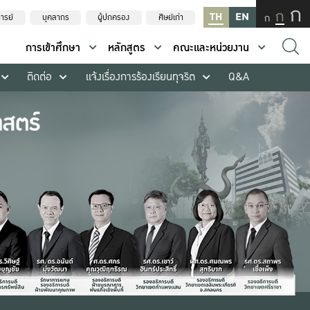
ก
ก
TH
EN
ก
ารย์
บุคลากร
ผู้ปกครอง
ศิษย์เก่า
การเข้าศึกษา
หลักสูตร
คณะและหน่วยงาน
ติดต่อ
แจ้งเรื่องการร้องเรียนทุจริต
Q&A