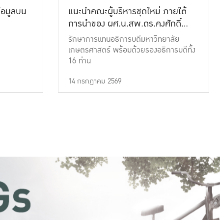
้อมูลบน
แนะนำคณะผู้บริหารชุดใหม่ ภายใต้
การนำของ ผศ.น.สพ.ดร.คงศักดิ์
เที่ยงธรรม
รักษาการแทนอธิการบดีมหาวิทยาลัย
เกษตรศาสตร์ พร้อมด้วยรองอธิการบดีทั้ง
16 ท่าน
14 กรกฎาคม 2569