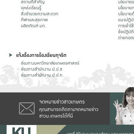
สถานที่สำคัญ
นโยบายแล
แหล่งเรียนรู้
นโยบายกา
สิ่งอำนวยความสะดวก
นโยบายคุ
กีฬาและสุขภาพ
แนวปฏิบั
ผลิตภัณฑ์ มก.
การเข้าใช
ข้อปฏิบั
ถ่ายทอด
แจ้งเรื่องการร้องเรียนทุจริต
ช่องทางมหาวิทยาลัยเกษตรศาสตร์
ช่องทางสำนักงาน ป.ป.ช.
ช่องทางสำนักงาน ป.ป.ท.
จดหมายข่าวชาวเกษตร
คุณสามารถติดตามจดหมายข่าว
ชาวม.เกษตรได้ที่นี่
เลขที่ 50 ถนนงามวงศ์วาน แขวงลาดยาว