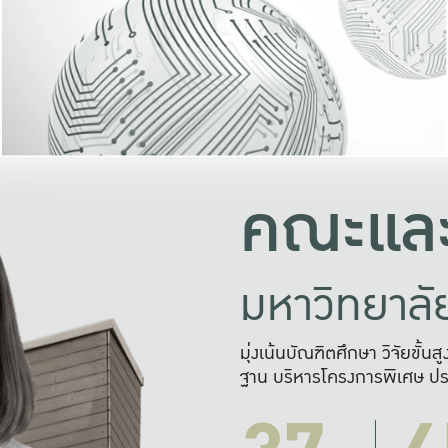
และความสุข
มองปัญหา
แก้ไขจากปั
และสร้างเครื
คณะและ
มหาวิทยาล
มุ่งเน้นบัณฑิตศึกษา วิจัยขั้น
ฐาน บริหารโครงการพิเศษ ปร