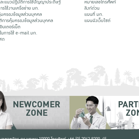
ะแนวปฏิบัติการใช้ปัญญาประดิษฐ์
หมายเลขโทรศัพท์
รใช้งานเครือข่าย มก.
ลิงก์ด่วน
้มครองข้อมูลส่วนบุคคล
แผนที่ มก.
ติการคุ้มครองข้อมูลส่วนบุคคล
แผนผังเว็บไซต์
้อินเตอร์เน็ต
ติในการใช้ e-mail มก.
สด
NEWCOMER
PART
ZONE
ZO
 เขตจตุจักร กรุงเทพฯ 10900
โทรศัพท์ +66 (0) 2942 8200-45