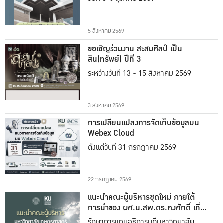
5 สิงหาคม 2569
ขอเชิญร่วมงาน สะสมศิลป์ เป็น
สิน(ทรัพย์) ปีที่ 3
ระหว่างวันที่ 13 - 15 สิงหาคม 2569
3 สิงหาคม 2569
การเปลี่ยนแปลงการจัดเก็บข้อมูลบน
Webex Cloud
ตั้งแต่วันที่ 31 กรกฎาคม 2569
22 กรกฎาคม 2569
แนะนำคณะผู้บริหารชุดใหม่ ภายใต้
การนำของ ผศ.น.สพ.ดร.คงศักดิ์ เที่ยง
ธรรม
รักษาการแทนอธิการบดีมหาวิทยาลัย