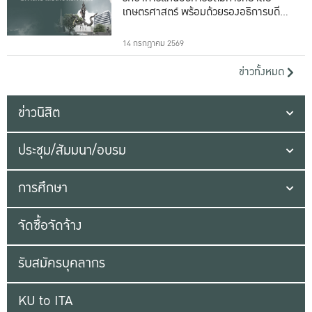
เกษตรศาสตร์ พร้อมด้วยรองอธิการบดีทั้ง
16 ท่าน
14 กรกฎาคม 2569
ข่าวทั้งหมด
ข่าวนิสิต
ประชุม/สัมมนา/อบรม
การศึกษา
จัดซื้อจัดจ้าง
รับสมัครบุคลากร
KU to ITA