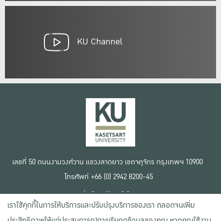
KU Channel
เลขที่ 50 ถนนงามวงศ์วาน แขวงลาดยาว เขตจตุจักร กรุงเทพฯ 10900
โทรศัพท์ +66 (0) 2942 8200-45
เงื่อนไขการใช้งานเว็บไซต์
เราใช้คุกกี้ในการให้บริการและปรับปรุงบริการของเรา ตลอดจนเพิ่ม
ข้อตกลงด้านสิทธิ์ใช้งาน
นโยบายความเป็นส่วนตัว
ประสิทธิภาพให้แก่ประสบการณ์การเรียกดูข้อมูลของคุณ หากคุณใช้งาน