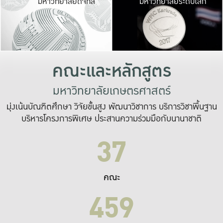
มหาวิทยาลัยดิจิทัล
มหาวิทยาลัยระดับโลก
เปลี่ยนแปลง และ
เพื่อทำงาน
ระบบสารสนเทศที่
คณะและหลักสูตร
มหาวิทยาลัยเกษตรศาสตร์
มุ่งเน้นบัณฑิตศึกษา วิจัยขั้นสูง พัฒนาวิชาการ บริการวิชาพื้นฐาน
บริหารโครงการพิเศษ ประสานความร่วมมือกับนานาชาติ
37
คณะ
459